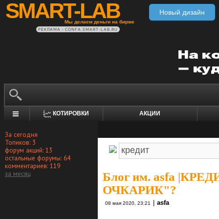
SMART-LAB
Новый дизайн
Мы делаем деньги на бирже
РЕКЛАМА • CONFA.SMART-LAB.RU
КОТИРОВКИ
АКЦИИ
За сегодня
Топиков: 3
форум акций: 13
остальные форумы: 64
комментариев: 119
за месяц
Блог им. asfa
|
КРЕДИ
ОЧКАРИК"?
|
asfa
08 мая 2020, 23:21