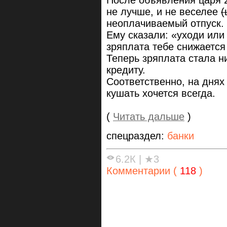
После объявления царя 2
не лучше, и не веселее
(
неоплачиваемый отпуск. 
Ему сказали: «уходи ил
зряплата тебе снижается
Теперь зряплата стала н
кредиту.
Соответственно, на днях 
кушать хочется всегда.
(
Читать дальше
)
спецраздел:
банки
6.2К
|
★3
Комментарии (
118
)