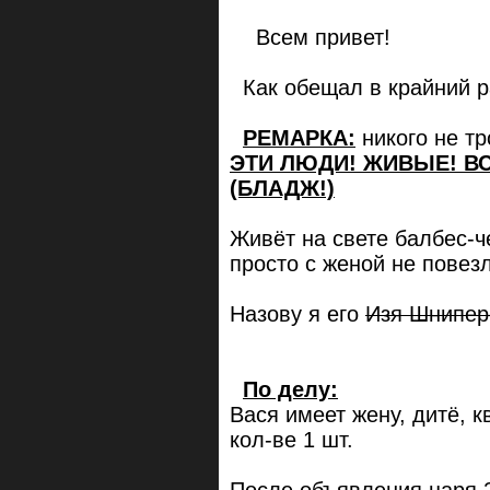
Всем привет!
Как обещал в крайний р
РЕМАРКА
:
никого не тр
ЭТИ ЛЮДИ! ЖИВЫЕ! ВС
(БЛАДЖ!)
Живёт на свете балбес-ч
просто с женой не повез
Назову я его
Изя Шнипер
По делу:
Вася имеет жену, дитё, к
кол-ве 1 шт.