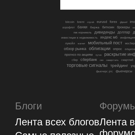
eurusd
forex
imo
bitcoin
brent
cnyrub
gbpusd
банки
биткоин
брокеры
биржа
аэрофлот
в
дивиденды
доллар
д
гмк норникель
индекс мб
инфляция
инвестиции в недвижимость
мобильный пост
лукойл
мосбир
магнит
облигации
обзор рынка
опрос
опцио
раскрытие ин
прогноз по акциям
путин
сбербанк
сбер
северсталь
смартлаб
сво
торговые сигналы
трейдинг
ук
фьючерсы
фьючерс ртс
Блоги
Форум
Лента всех блогов
Лента 
форум