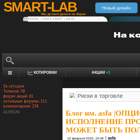
SMART-LAB
Новый дизайн
Мы делаем деньги на бирже
РЕКЛАМА • CONFA.SMART-LAB.RU
КОТИРОВКИ
АКЦИИ
+1
За сегодня
Топиков: 38
форум акций: 61
остальные форумы: 111
комментариев: 258
за месяц
Блог им. asfa
|
ОПЦИ
ИСПОЛНЕНИЕ ПР
МОЖЕТ БЫТЬ ПОЛЕ
|
asfa
10 февраля 2020, 16:46