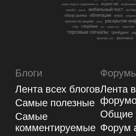
индекс мб
инфляция
инвестиции в недвижимость
мобильный пост
лукойл
мосбир
магнит
облигации
обзор рынка
опрос
опцио
раскрытие ин
прогноз по акциям
путин
сбербанк
сбер
северсталь
смартлаб
сво
торговые сигналы
трейдинг
ук
фьючерсы
фьючерс ртс
Блоги
Форум
Лента всех блогов
Лента 
форум
Самые полезные
Общие
Самые
комментируемые
Форум 