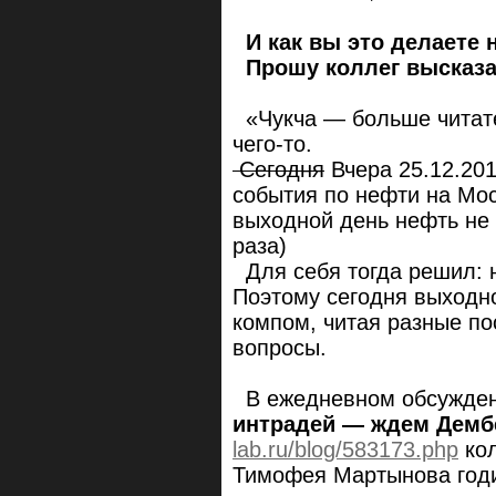
И как вы это делаете 
Прошу коллег высказа
«Чукча — больше читател
чего-то.
Сегодня
Вчера 25.12.201
события по нефти на Мос
выходной день нефть не 
раза)
Для себя тогда решил: н
Поэтому сегодня выходно
компом, читая разные по
вопросы.
В ежедневном обсужден
интрадей — ждем Демб
lab.ru/blog/583173.php
ко
Тимофея Мартынова год