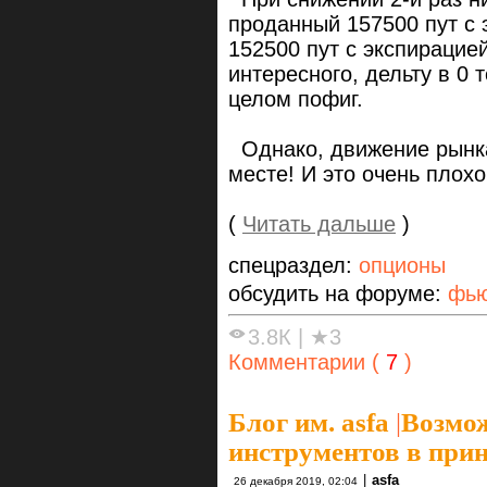
проданный 157500 пут с 
152500 пут с экспирацией
интересного, дельту в 0 
целом пофиг.
Однако, движение рынка
месте! И это очень плохо
(
Читать дальше
)
спецраздел:
опционы
обсудить на форуме:
фью
3.8К
|
★3
Комментарии (
7
)
Блог им. asfa
|
Возмож
инструментов в при
|
asfa
26 декабря 2019, 02:04