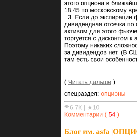
этого опциона в ближайши
18.45 по московскому вр
3. Если до экспирации 
дивидендная отсечка по 
активом для этого фьюч
торгуется с дисконтом к 
Поэтому никаких сложнос
за дивидендов нет. (В С
там есть свои особенност
(
Читать дальше
)
спецраздел:
опционы
6.7К
|
★10
Комментарии (
54
)
Блог им. asfa
|
ОПЦИ