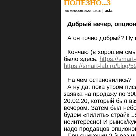
ПОЛЕЗНО...3
|
asfa
06 февраля 2020, 23:16
Добрый вечер, опцион
А он точно добрый? Ну н
Кончаю (в хорошем смыс
было здесь:
https://smart
https://smart-lab.ru/blog/
На чём остановились?
А ну да: пока утром пис
заявка на продажу по 30
20.02.20, который был в
вечером. Затем был небо
будем «пилить» страйк 1
неинтересно! И рынок/ку
надо продавцов опционо
При снижении 2-й раз н