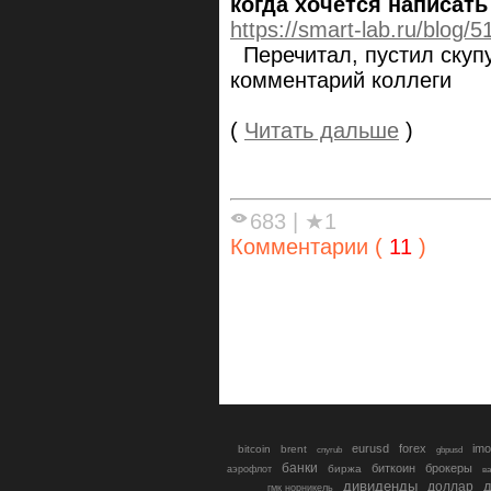
когда хочется написат
https://smart-lab.ru/blog/
Перечитал, пустил скупу
комментарий коллеги
(
Читать дальше
)
683
|
★1
Комментарии (
11
)
eurusd
forex
imo
bitcoin
brent
cnyrub
gbpusd
банки
биткоин
брокеры
биржа
аэрофлот
в
дивиденды
доллар
д
гмк норникель