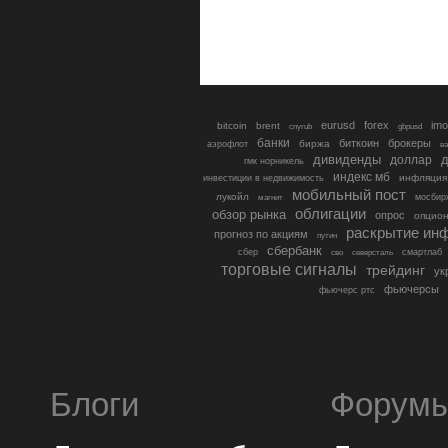
eurusd
forex
imo
bitcoin
brent
cnyrub
gbpusd
банки
биткоин
брокеры
биржа
аэрофлот
в
дивиденды
доллар
д
гмк норникель
индекс мб
инфляция
инвестиции в недвижимость
мобильный пост
лукойл
мосбир
магнит
облигации
обзор рынка
опрос
опцио
раскрытие ин
прогноз по акциям
путин
сбербанк
сбер
северсталь
смартлаб
сво
торговые сигналы
трейдинг
ук
фьючерсы
фьючерс ртс
Блоги
Форум