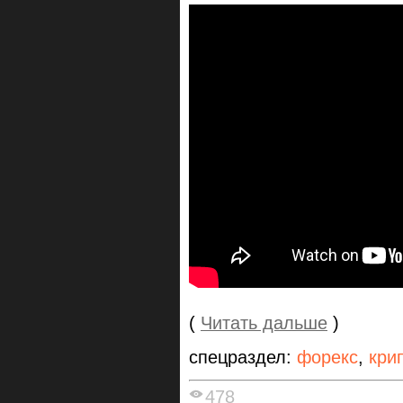
(
Читать дальше
)
спецраздел:
форекс
,
кри
478