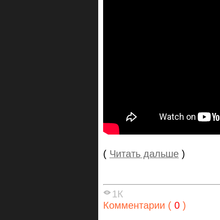
(
Читать дальше
)
1К
Комментарии (
0
)