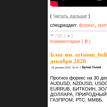
(
Читать дальше
)
спецраздел:
форекс
,
кри
730
|
★1
Комментарии (
0
)
Блог им. artsiom_hel
декабря 2020
|
Артем Гелий
29 декабря 2020, 20:42
Прогноз форекс на 30 д
AUDUSD, NZDUSD, USDC
EURRUB, БИТКОИН, ЗО
ДОЛЛАРА, ПРИРОДНЫЙ Г
ГАЗПРОМ, РТС, ММВБ.