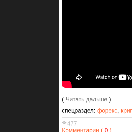
(
Читать дальше
)
спецраздел:
форекс
,
кри
477
Комментарии (
0
)