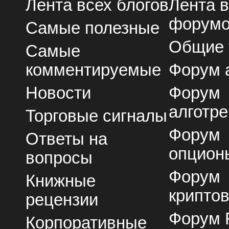
Лента всех блогов
Лента 
форум
Самые полезные
Общие
Самые
комментируемые
Форум 
Новости
Форум
алготре
Торговые сигналы
Форум
Ответы на
опцион
вопросы
Форум
Книжные
крипто
рецензии
Форум 
Корпоративные