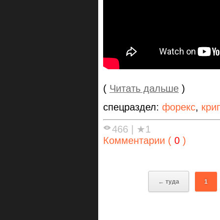
(
Читать дальше
)
спецраздел:
форекс
,
кри
466
|
★1
Комментарии (
0
)
← туда
1