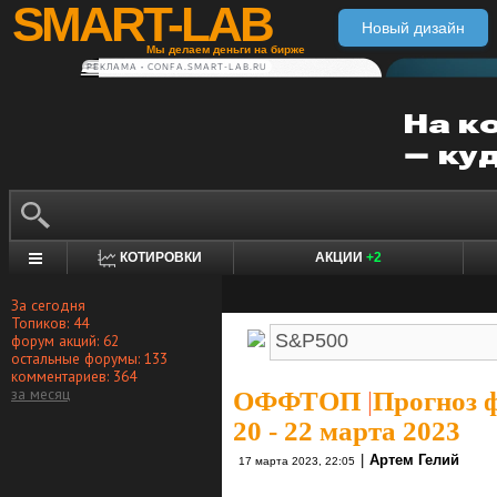
SMART-LAB
Новый дизайн
Мы делаем деньги на бирже
РЕКЛАМА • CONFA.SMART-LAB.RU
КОТИРОВКИ
АКЦИИ
+2
За сегодня
Топиков: 44
форум акций: 62
остальные форумы: 133
комментариев: 364
за месяц
ОФФТОП
|
Прогноз ф
20 - 22 марта 2023
|
Артем Гелий
17 марта 2023, 22:05