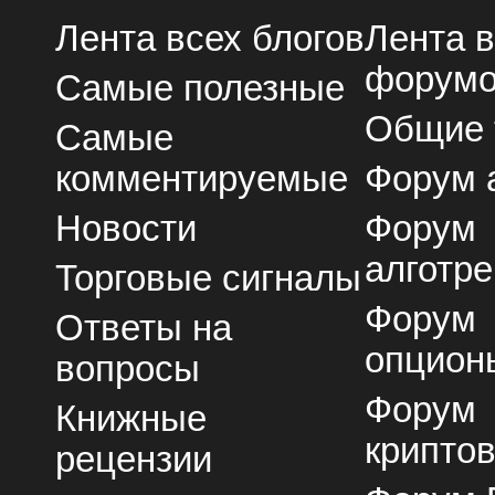
Лента всех блогов
Лента 
форум
Самые полезные
Общие
Самые
комментируемые
Форум 
Новости
Форум
алготре
Торговые сигналы
Форум
Ответы на
опцион
вопросы
Форум
Книжные
крипто
рецензии