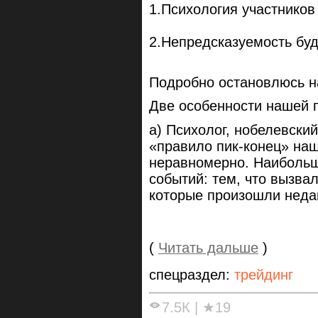
1.Психология участников
2.Непредсказуемость бу
Подробно остановлюсь н
Две особенности нашей п
а) Психолог, нобелевски
«правило пик-конец» на
неравномерно. Наиболь
событий: тем, что вызва
которые произошли неда
(
Читать дальше
)
спецраздел:
трейдинг
7.5К
|
★19