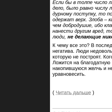
Если бы в толпе число 
дело, было равно числу 
дурному поступку, то п
одержат верх. Злоба – 
чем добродушие, ибо кл
нанести другим вред, т
люди,
не делающие ник
К чему все это? В после
негатива. Люди недоволь
которую не построят. Ког
Ложится на благодатную
накопившуюся желчь и не
уравновесить.
(
Читать дальше
)