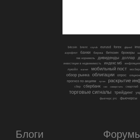
eurusd
forex
imo
bitcoin
brent
cnyrub
gbpusd
банки
биткоин
брокеры
биржа
аэрофлот
в
дивиденды
доллар
д
гмк норникель
индекс мб
инфляция
инвестиции в недвижимость
мобильный пост
лукойл
мосбир
магнит
облигации
обзор рынка
опрос
опцио
раскрытие ин
прогноз по акциям
путин
сбербанк
сбер
северсталь
смартлаб
сво
торговые сигналы
трейдинг
ук
фьючерсы
фьючерс ртс
Блоги
Форум