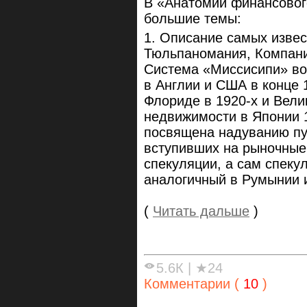
В «Анатомии финансовог
большие темы:
1. Описание самых изве
Тюльпаномания, Компани
Система «Миссисипи» во
в Англии и США в конце 
Флориде в 1920-х и Вели
недвижимости в Японии 1
посвящена надуванию пу
вступивших на рыночные 
спекуляции, а сам спеку
аналогичный в Румынии и
(
Читать дальше
)
5.6К
|
★24
Комментарии (
10
)