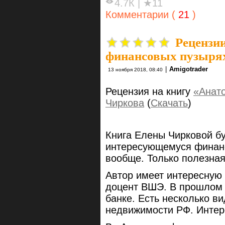
4.7К
|
★11
Комментарии (
21
)
Рецензии
финансовых пузыря
|
Amigotrader
13 ноября 2018, 08:40
Рецензия на книгу
«Анат
Чиркова
(
Скачать
)
Книга Елены Чирковой бу
интересующемуся финанс
вообще. Только полезна
Автор имеет интересную 
доцент ВШЭ. В прошлом 
банке. Есть несколько в
недвижимости РФ. Интере