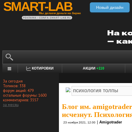
SMART-LAB
Новый дизайн
Мы делаем деньги на бирже
РЕКЛАМА • CONFA.SMART-LAB.RU
КОТИРОВКИ
АКЦИИ
+110
За сегодня
Топиков: 338
форум акций: 479
остальные форумы: 1600
комментариев: 3557
за месяц
Блог им. amigotrade
исчезнут. Психологи
|
Amigotrader
23 ноября 2021, 12:00