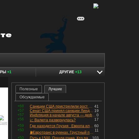
ЕРЫ
+1
ДРУГИЕ
+13
Полезные
Лучшие
Обсуждаемые
+68
Санкции США пристрелили рост акций в России
41
+57
Сенат США принял санкции Линдси Грэма против России
19
+57
Инфляция в начале августа — дефляция из-за топлива и плодоовощной корзины, но услуги продолжают дорожать, а рубль начал ослабевать.
0
+56
17
📈 Валюта развернулась?
+59
Где находится Грузия : Европа или Азия
60
+50
11
⛽️Евротранс в руинах. Грустный пост😶😞 Что изменилось в облигациях?
+50
Путь к 1500. Пошла гонка. Кто раньше продаст.
103