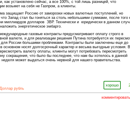
, как установлено сейчас, а все 100%, с той лишь разницей, что
ии возьмет на себя не Газпром, а клиенты.
ема защищает Россию от заморозки новых валютных поступлений, но
 что Запад стал бы гоняться за столь небольшими суммами, после того 
тни миллиардов долларов ЗВР. Технически и юридически в данном случ
наложить энергетическое эмбарго.
международные газовые контракты предусматривают оплату строго в
ной валюте, и для реализации решения Путина потребуется их пересмо
я для России большими проблемами. Контракты были заключены еще до
 в основном носят долгосрочный характер и весьма выгодные условия. 
пересмотреть валюту оплаты, клиенты могут потребовать пересмотреть
ону сокращения, что было бы последнее, что нам бы хотелось в данной
 неделя может выдаться очень нервной для нашего правительства.
хорошо
Доллар рубль
комментироват