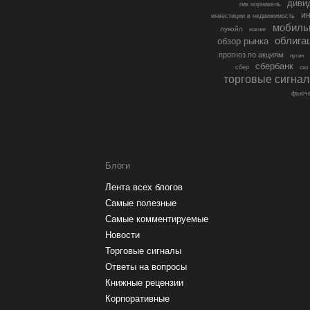
диви
гмк норникель
ин
инвестиции в недвижимость
мобиль
лукойл
магнит
облига
обзор рынка
прогноз по акциям
путин
сбербанк
сбер
сво
торговые сигна
фьюче
Блоги
Лента всех блогов
Самые полезные
Самые комментируемые
Новости
Торговые сигналы
Ответы на вопросы
Книжные рецензии
Корпоративные