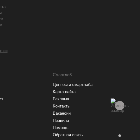
юта
и
оз
ии
 тэги
Смартлаб
Ценности смартлаба
Карта сайта
из
Реклама
Контакты
Вакансии
Правила
Помощь
Обратная связь