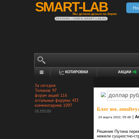
SMART-LAB
Но
Мы делаем деньги на бирже
РЕКЛАМА • CONFA.SMART-LAB.RU
КОТИРОВКИ
АКЦИИ
+8
За сегодня
Топиков: 97
форум акций: 116
остальные форумы: 433
комментариев: 1097
Блог им. amaltey
за месяц
|
A
24 марта 2022, 05:48
Решение Путина перев
нежели сущностно-стр