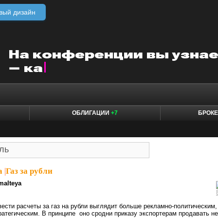
вый дизайн
ОБЛИГАЦИИ
+7
БРОК
a
|
Газ за рубли
malteya
ести расчеты за газ на рубли выглядит больше рекламно-политическим,
атегическим. В принципе оно сродни приказу экспортерам продавать не