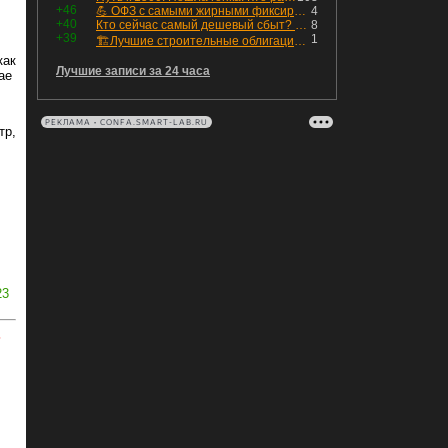
+46
💪 ОФЗ с самыми жирными фиксированными купонами
4
+40
Кто сейчас самый дешевый сбыт? Сводный пост по сбытовым компаниям по отчетам РСБУ за Q2 26г.
8
+39
1
🏗Лучшие строительные облигации первого эшелона
как
Лучшие записи за 24 часа
ае
РЕКЛАМА • CONFA.SMART-LAB.RU
тр,
В
23
ь