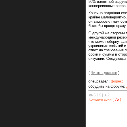
80% валютной выручки
конверсионные операц
Конечно подобная сх
крайне маловероятно,
он заморозил нам со
было бы проще сразу 
С другой же стороны 
международной резерв
что может обернутьс
украинских событий и
ответ на требования 
сроки и суммы в стор
ситуации. Следующая
(
Читать дальше
)
спецраздел:
форекс
обсудить на форуме:
5.1К
|
★2
Комментарии (
75
)