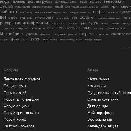
денды
золото
инвестиции
доллар
доллар рубль
дональд трамп
евро
криптовал
декс мб
инфляция
китай
ключевая ставка цб рф
кризис
инфляция в россии
ный пост
нефть
новост
московская биржа
мосбиржа
мтс
натуральный газ
новатэк
ции
оффтоп
опрос
прогн
опционы
отчеты мсфо
офз
портфель инвестора
отчеты рсбу
раскрытие информации
рубль
роснефть
россия
ртс
рынок
санкц
рынки
сша
технический анализ
сущфакты
торговые роботы
северсталь
смартлаб
торговля
лы
трейдинг
форекс
украина
фьючерс mix
фондовый рынок
фрс сша
финансы
цб рф
фьючерсы
экономика
рс ртс
экономика россии
юмор
яндекс
....все
Форумы
Акции
Лента всех форумов
Карта рынка
Общие темы
Котировки
Форум акций
Фундаментальный анал
Форум алготрейдинг
Отчеты компаний
Форум опционы
Дивиденды
Форум криптовалют
Мой портфель
Форум Forex
Все компании
Рейтинг брокеров
Календарь акций