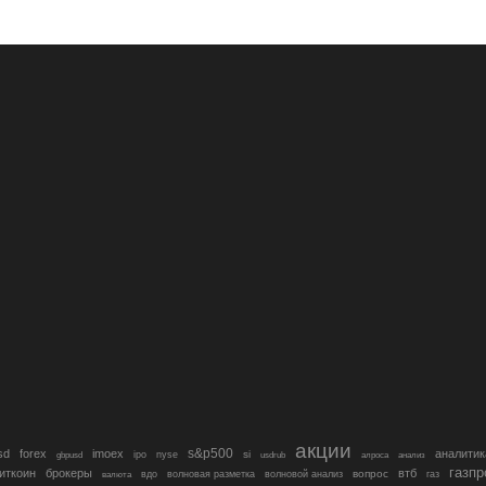
акции
s&p500
sd
forex
imoex
аналитик
si
gbpusd
ipo
nyse
usdrub
алроса
анализ
газп
иткоин
брокеры
втб
вопрос
валюта
вдо
волновая разметка
волновой анализ
газ