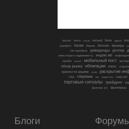
eurusd
forex
imo
bitcoin
brent
cnyrub
gbpusd
банки
биткоин
брокеры
биржа
аэрофлот
в
дивиденды
доллар
д
гмк норникель
индекс мб
инфляция
инвестиции в недвижимость
мобильный пост
лукойл
мосбир
магнит
облигации
обзор рынка
опрос
опцио
раскрытие ин
прогноз по акциям
путин
сбербанк
сбер
северсталь
смартлаб
сво
торговые сигналы
трейдинг
ук
фьючерсы
фьючерс ртс
Блоги
Форум