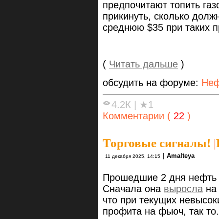
предпочитают топить газ
прикинуть, сколько долж
среднюю $35 при таких п
(
Читать дальше
)
обсудить на форуме:
Неф
4.2К
|
★1
Комментарии (
22
)
Торговые сигналы!
|
|
Amalteya
11 декабря 2025, 14:15
Прошедшие 2 дня нефть 
Сначала она
выросла
на 
что при текущих невысок
профита на фьюч, так то