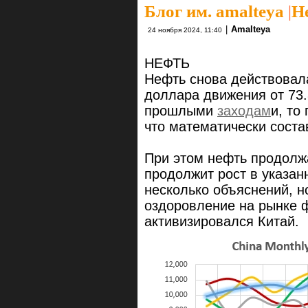
Блог им. amalteya
|
Н
|
Amalteya
24 ноября 2024, 11:40
НЕФТЬ
Нефть снова действовал
доллара движения от 73.
прошлыми
заходам
и, то
что математически состав
При этом нефть продолжа
продолжит рост в указан
несколько объяснений, н
оздоровление на рынке ф
активизировался Китай.