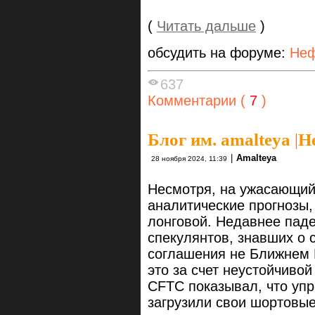
(
Читать дальше
)
обсудить на форуме:
Неф
637
Комментарии (
7
)
Блог им. amalteya
|
Н
|
Amalteya
28 ноября 2024, 11:39
Несмотря, на ужасающий 
аналитические прогнозы,
лонговой. Недавнее пад
спекулянтов, знавших о 
соглашения не Ближнем 
это за счет неустойчиво
CFTC показывал, что уп
загрузили свои шортовые