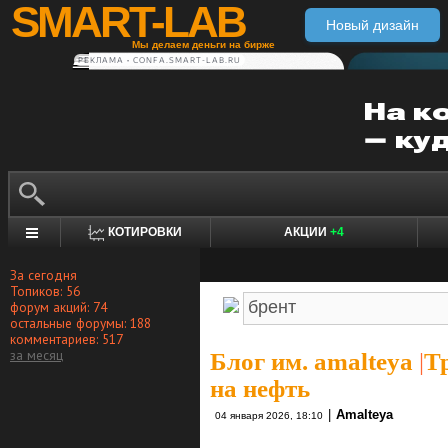
SMART-LAB
Новый дизайн
Мы делаем деньги на бирже
РЕКЛАМА • CONFA.SMART-LAB.RU
КОТИРОВКИ
АКЦИИ
+4
За сегодня
Топиков: 56
форум акций: 74
остальные форумы: 188
комментариев: 517
за месяц
Блог им. amalteya
|
Т
на нефть
|
Amalteya
04 января 2026, 18:10