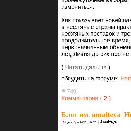
промежуточные выборы, 
измениться.
Как показывает новейша
в нефтяные страны практ
нефтяных поставок и тре
продолжительное время, 
первоначальным объемам
лет, Ливия до сих пор не
(
Читать дальше
)
обсудить на форуме:
Неф
749
Комментарии (
2
)
Блог им. amalteya
|
Н
|
Amalteya
21 декабря 2025, 19:05