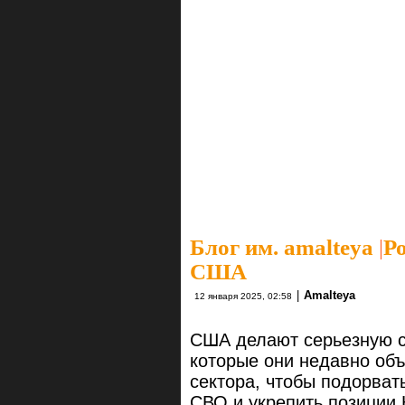
Блог им. amalteya
|
Р
США
|
Amalteya
12 января 2025, 02:58
США делают серьезную с
которые они недавно объ
сектора, чтобы подорва
СВО и укрепить позиции 