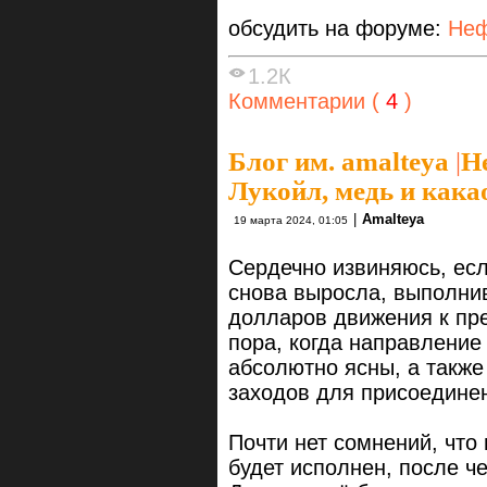
обсудить на форуме:
Неф
1.2К
Комментарии (
4
)
Блог им. amalteya
|
Не
Лукойл, медь и кака
|
Amalteya
19 марта 2024, 01:05
Сердечно извиняюсь, есл
снова выросла, выполн
долларов движения к пре
пора, когда направление
абсолютно ясны, а такж
заходов для присоедине
Почти нет сомнений, что
будет исполнен, после че