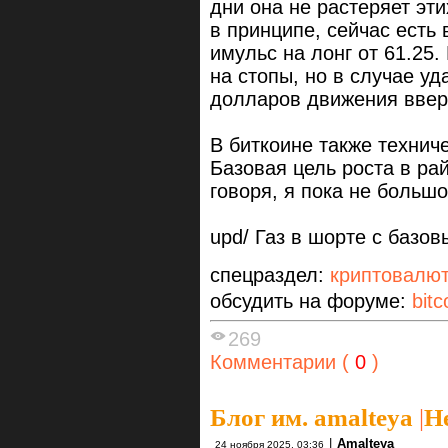
дни она не растеряет эт
в принципе, сейчас есть
имульс на лонг от 61.25.
на стопы, но в случае уд
долларов движения ввер
В биткоине также технич
Базовая цель роста в рай
говоря, я пока не большо
upd/ Газ в шорте с базов
спецраздел:
криптовалю
обсудить на форуме:
bitc
269
Комментарии (
0
)
Блог им. amalteya
|
Н
|
Amalteya
24 ноября 2025, 03:36