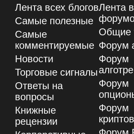
Лента всех блогов
Лента 
форум
Самые полезные
Общие
Самые
комментируемые
Форум 
Новости
Форум
алготре
Торговые сигналы
Форум
Ответы на
опцион
вопросы
Форум
Книжные
крипто
рецензии
Форум 