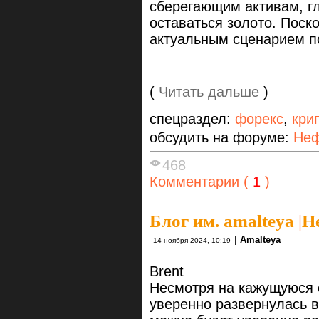
сберегающим активам, г
оставаться золото. Поск
актуальным сценарием по
(
Читать дальше
)
спецраздел:
форекс
,
кри
обсудить на форуме:
Неф
468
Комментарии (
1
)
Блог им. amalteya
|
Не
|
Amalteya
14 ноября 2024, 10:19
Brent
Несмотря на кажущуюся 
уверенно развернулась в