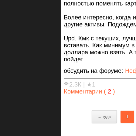
полностью поменять карт
Более интересно, когда 
другие активы. Подожде
Upd. Кмк с текущих, лучш
вставать. Как минимум в
доллара можно взять. А 
пойдет..
обсудить на форуме:
Неф
2.3К
|
★1
Комментарии (
2
)
← туда
1