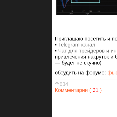
Приглашаю посетить и по
▪️
Telegram канал
▪️
Чат для трейдеров и и
привлечения накруток и 
— будет не скучно)
обсудить на форуме:
фью
834
Комментарии (
31
)