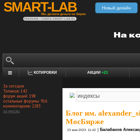
SMART-LAB
Новый дизайн
Мы делаем деньги на бирже
РЕКЛАМА • CONFA.SMART-LAB.RU
КОТИРОВКИ
АКЦИИ
+21
За сегодня
Топиков: 142
форум акций: 198
остальные форумы: 916
комментариев: 2283
за месяц
Блог им. alexander_s
МосБирже
|
Балабанов Алексан
23 мая 2023, 11:42