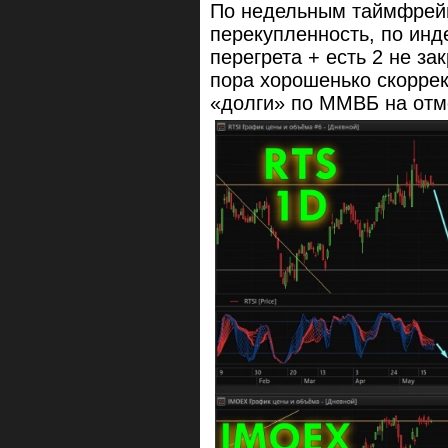
По недельным таймфрей
перекупленность, по инд
перегрета + есть 2 не за
пора хорошенько скоррек
«долги» по ММВБ на отме