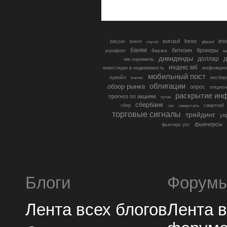
eurusd
forex
imo
bitcoin
brent
cnyrub
gbpusd
банки
биткоин
брокеры
биржа
аэрофлот
в
дивиденды
доллар
д
гмк норникель
индекс мб
инфляция
инвестиции в недвижимость
мобильный пост
лукойл
мосбир
магнит
облигации
обзор рынка
опрос
опцио
раскрытие ин
прогноз по акциям
путин
сбербанк
сбер
северсталь
смартлаб
сво
торговые сигналы
трейдинг
ук
фьючерсы
фьючерс ртс
Блоги
Форум
Лента всех блогов
Лента 