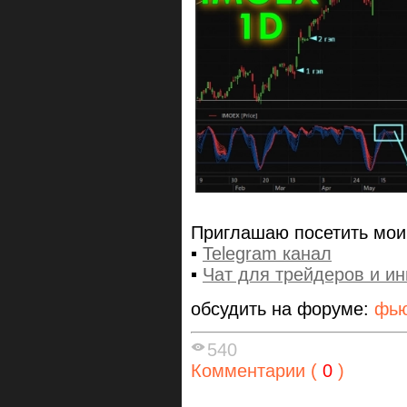
Приглашаю посетить мои
▪️
Telegram канал
▪️
Чат для трейдеров и и
обсудить на форуме:
фью
540
Комментарии (
0
)