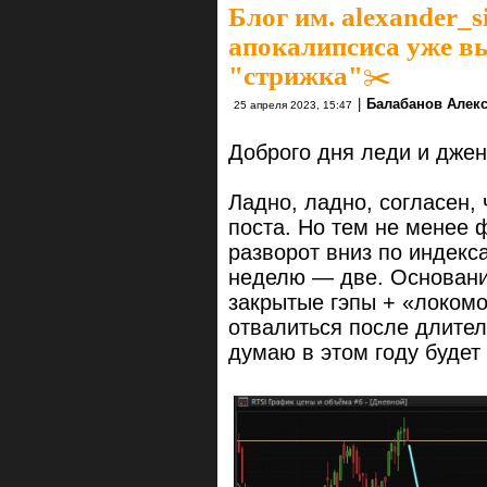
Блог им. alexander_s
апокалипсиса уже вы
"стрижка"✂️
|
Балабанов Алекс
25 апреля 2023, 15:47
Доброго дня леди и дже
Ладно, ладно, согласен,
поста. Но тем не менее 
разворот вниз по индек
неделю — две. Основани
закрытые гэпы + «локомо
отвалиться после длитель
думаю в этом году будет 