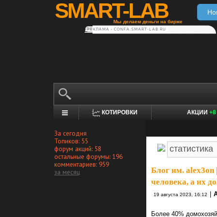
SMART-LAB
Но
Мы делаем деньги на бирже
РЕКЛАМА • CONFA.SMART-LAB.RU
КОТИРОВКИ
АКЦИИ
+8
За сегодня
Топиков: 55
форум акций: 58
остальные форумы: 196
комментариев: 959
Блог им. alex3on
за месяц
человека, а их д
|
19 августа 2023, 16:12
Более 40% домохозяйс