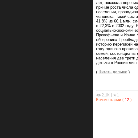
лет, показала перепи
причин роста числа о
населения, проводивш
человека. Такой сост
41,8% из 66,1 млн, с
с 22,3% в 2002 году.
социально-экономиче
Прокофьева и Ирина 
обозрение» Преоблада
историю переписей на
году одиноко прожива
семей, состоящих из 
населения две трети 
детьми в России лишь
(
Читать дальше
)
2.1К
|
★1
Комментарии (
12
)