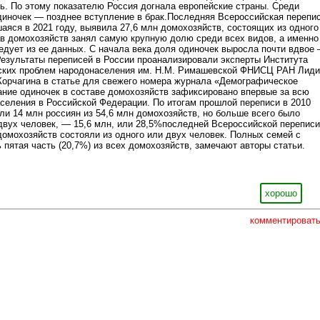
сь. По этому показателю Россия догнала европейские страны. Среди
диночек — позднее вступление в брак.Последняя Всероссийская перепи
аяся в 2021 году, выявила 27,6 млн домохозяйств, состоящих из одного
ав домохозяйств занял самую крупную долю среди всех видов, а именно
ледует из ее данных. С начала века доля одиночек выросла почти вдвое
 Результаты переписей в России проанализировали эксперты Института
ских проблем народонаселения им. Н.М. Римашевской ФНИСЦ РАН Лиди
Корчагина в статье для свежего номера журнала «Демографическое
ние одиночек в составе домохозяйств зафиксировано впервые за всю
селения в Российской Федерации. По итогам прошлой переписи в 2010
ли 14 млн россиян из 54,6 млн домохозяйств, но больше всего было
двух человек, — 15,6 млн, или 28,5%последней Всероссийской переписи
домохозяйств состояли из одного или двух человек. Полных семей с
 пятая часть (20,7%) из всех домохозяйств, замечают авторы статьи.
хорошо
комментироват