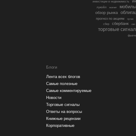
ин
инвестиции в недвижимость
мобиль
лукойл
магнит
облига
обзор рынка
прогноз по акциям
путин
сбербанк
сбер
сво
торговые сигна
фьюче
Блоги
Лента всех блогов
Самые полезные
Самые комментируемые
Новости
Торговые сигналы
Ответы на вопросы
Книжные рецензии
Корпоративные