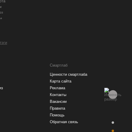
юта
и
оз
ии
 тэги
Смартлаб
Ценности смартлаба
Карта сайта
из
Реклама
Контакты
Вакансии
Правила
Помощь
Обратная связь