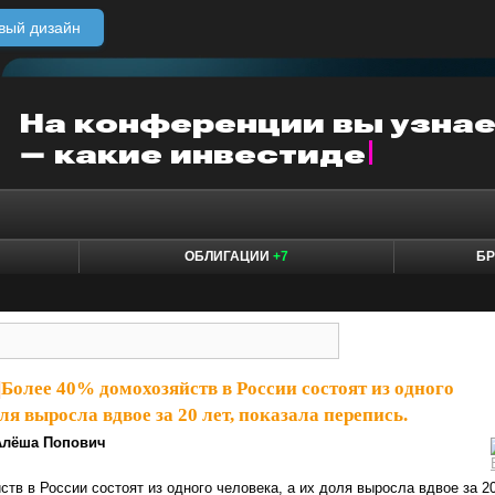
вый дизайн
ОБЛИГАЦИИ
+7
БР
|
Более 40% домохозяйств в России состоят из одного
оля выросла вдвое за 20 лет, показала перепись.
Алёша Попович
тв в России состоят из одного человека, а их доля выросла вдвое за 2