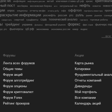
криптовал
декс мб
инфляция
китай
ключевая ставка цб рф
кризис
инфляция в россии
ный пост
нефть
новост
московская биржа
мосбиржа
мтс
натуральный газ
новатэк
ции
оффтоп
опрос
прогн
опционы
отчеты мсфо
офз
портфель инвестора
отчеты рсбу
раскрытие информации
рубль
роснефть
россия
ртс
рынок
санкц
рынки
сша
технический анализ
сущфакты
торговые роботы
северсталь
смартлаб
торговля
лы
трейдинг
форекс
украина
фьючерс mix
фондовый рынок
фрс сша
финансы
цб рф
фьючерсы
экономика
рс ртс
экономика россии
юмор
яндекс
....все
Форумы
Акции
Лента всех форумов
Карта рынка
Общие темы
Котировки
Форум акций
Фундаментальный анал
Форум алготрейдинг
Отчеты компаний
Форум опционы
Дивиденды
Форум криптовалют
Мой портфель
Форум Forex
Все компании
Рейтинг брокеров
Календарь акций