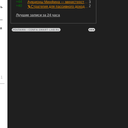
+44
Аукционы Минфина — министерство всё ещё не придумало "лекарство" для рынка ОФЗ. Ликвидности банкам не хватает это по РЕПО аукционам!
3
+40
2
сь
🪜Стратегия для пассивного дохода: Лестница облигаций
Лучшие записи за 24 часа
 —
я
РЕКЛАМА • CONFA.SMART-LAB.RU
1
ь