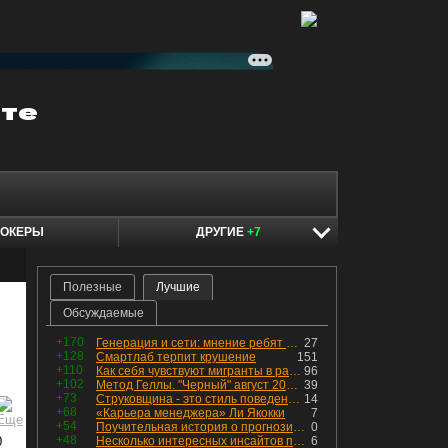
ОКЕРЫ
ДРУГИЕ
+7
Полезные
Лучшие
Обсуждаемые
+170
Генерация и сети: мнение ребят из индустрии
27
+128
Смартлаб терпит крушение
151
+110
Как себя чувствуют мигранты в раю, в который они так стремились
96
+102
Метод Геллы. "Черный" август 2026 - быть или не быть?
39
+73
Струковщина - это стиль поведения, известный всем в секторе золотодобычи.
14
+68
«Карьера менеджера» Ли Якокки
7
+54
Поучительная история о прогнозировании
0
+48
0
Несколько интересных инсайтов по "Озону"
6