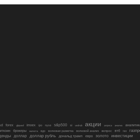
акции
s&p500
sd
forex
imoex
аналитик
si
gbpusd
ipo
nyse
usdrub
алроса
анализ
газп
иткоин
брокеры
втб
вопрос
валюта
вдо
волновая разметка
волновой анализ
газ
денды
золото
инвестиции
доллар
доллар рубль
дональд трамп
евро