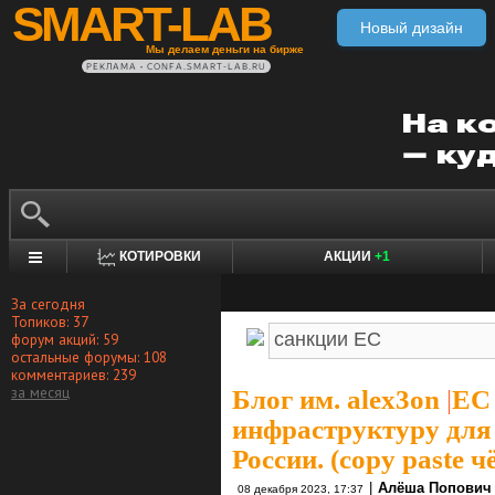
SMART-LAB
Новый дизайн
Мы делаем деньги на бирже
РЕКЛАМА • CONFA.SMART-LAB.RU
КОТИРОВКИ
АКЦИИ
+1
За сегодня
Топиков: 37
форум акций: 59
остальные форумы: 108
комментариев: 239
за месяц
Блог им. alex3on
|
ЕС 
инфраструктуру для 
России. (copy paste 
|
Алёша Попович
08 декабря 2023, 17:37