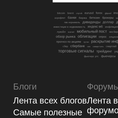
eurusd
forex
imo
bitcoin
brent
cnyrub
gbpusd
банки
биткоин
брокеры
биржа
аэрофлот
в
дивиденды
доллар
д
гмк норникель
индекс мб
инфляция
инвестиции в недвижимость
мобильный пост
лукойл
мосбир
магнит
облигации
обзор рынка
опрос
опцио
раскрытие ин
прогноз по акциям
путин
сбербанк
сбер
северсталь
смартлаб
сво
торговые сигналы
трейдинг
ук
фьючерсы
фьючерс ртс
Блоги
Форум
Лента всех блогов
Лента 
форум
Самые полезные