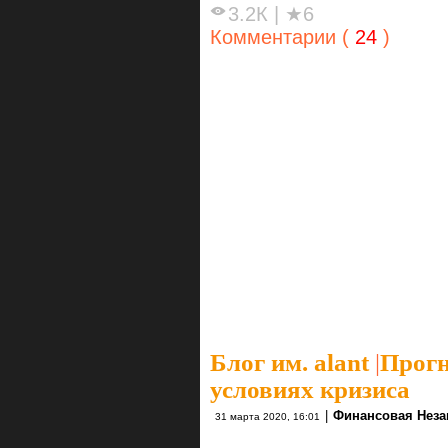
3.2К
|
★6
Комментарии (
24
)
Блог им. alant
|
Прогн
условиях кризиса
|
Финансовая Неза
31 марта 2020, 16:01