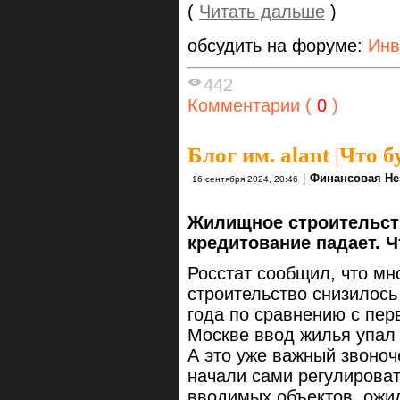
(
Читать дальше
)
обсудить на форуме:
Инв
442
Комментарии (
0
)
Блог им. alant
|
Что б
|
Финансовая Не
16 сентября 2024, 20:46
Жилищное строительст
кредитование падает. Ч
Росстат сообщил, что м
строительство снизилось
года по сравнению с пер
Москве ввод жилья упал 
А это уже важный звоноч
начали сами регулироват
вводимых объектов, ожи