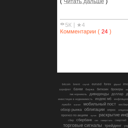
(
Читать дальше
)
5К
|
★4
Комментарии (
24
)
eurusd
forex
imo
bitcoin
brent
cnyrub
gbpusd
банки
биткоин
брокеры
биржа
аэрофлот
в
дивиденды
доллар
д
гмк норникель
индекс мб
инфляция
инвестиции в недвижимость
мобильный пост
лукойл
мосбир
магнит
облигации
обзор рынка
опрос
опцио
раскрытие ин
прогноз по акциям
путин
сбербанк
сбер
северсталь
смартлаб
сво
торговые сигналы
трейдинг
ук