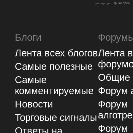
фьючерсы
фьючерс ртс
Блоги
Форум
Лента всех блогов
Лента 
форум
Самые полезные
Общие
Самые
комментируемые
Форум 
Новости
Форум
алготре
Торговые сигналы
Форум
Ответы на