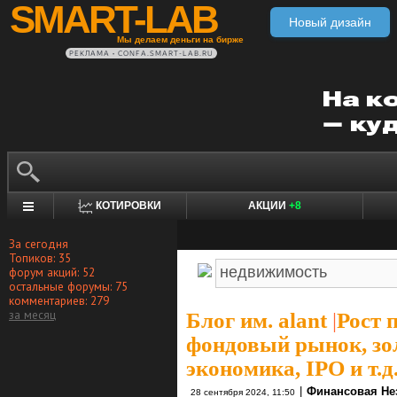
SMART-LAB
Новый дизайн
Мы делаем деньги на бирже
РЕКЛАМА • CONFA.SMART-LAB.RU
КОТИРОВКИ
АКЦИИ
+8
За сегодня
Топиков: 35
форум акций: 52
остальные форумы: 75
комментариев: 279
за месяц
Блог им. alant
|
Рост 
фондовый рынок, зо
экономика, IPO и т.д
|
Финансовая Не
28 сентября 2024, 11:50