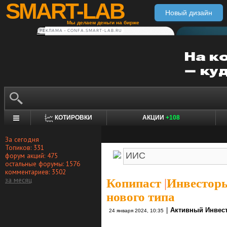
SMART-LAB
Новый дизайн
Мы делаем деньги на бирже
РЕКЛАМА • CONFA.SMART-LAB.RU
КОТИРОВКИ
АКЦИИ
+108
За сегодня
Топиков: 331
форум акций: 475
остальные форумы: 1576
комментариев: 3502
за месяц
Копипаст
|
Инвестор
нового типа
|
Активный Инвес
24 января 2024, 10:35