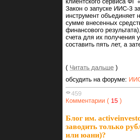
клиентского сервиса ФГ
Закон о запуске ИИС-3 з
инструмент объединяет н
сумме внесенных средст
финансового результата)
счета для их получения у
составить пять лет, а за
(
Читать дальше
)
обсудить на форуме:
ИИ
459
Комментарии (
15
)
Блог им. activeinvest
заводить только руб
или юани)?