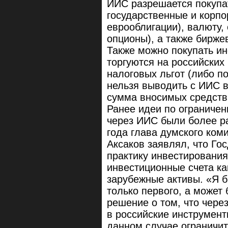
ИИС разрешается покупат
государственные и корпо
еврооблигации), валюту,
опционы), а также бирж
Также можно покупать ин
торгуются на российских
налоговых льгот (либо по
нельзя выводить с ИИС в
сумма вносимых средств 
Ранее идеи по ограничен
через ИИС были более р
года глава думского ком
Аксаков заявлял, что Го
практику инвестировани
инвестиционные счета как
зарубежные активы. «Я б
только первого, а может
решение о том, что чере
в российские инструмент
данном случае ограничить