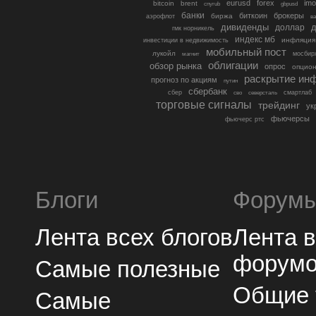
eurusd
forex
imo
bitcoin
brent
cnyrub
gbpusd
банки
биткоин
брокеры
биржа
аэрофлот
в
дивиденды
доллар
д
гмк норникель
индекс мб
инфляция
инвестиции в недвижимость
мобильный пост
лукойл
мосбир
магнит
облигации
обзор рынка
опрос
опцио
раскрытие ин
прогноз по акциям
путин
сбербанк
сбер
северсталь
смартлаб
сво
торговые сигналы
трейдинг
ук
фьючерсы
фьючерс ртс
Блоги
Форум
Лента всех блогов
Лента 
форум
Самые полезные
Общие
Самые