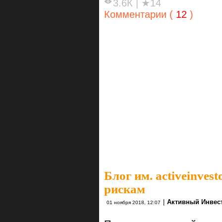
3.6К
|
★14
Комментарии (
12
)
Блог им. activeinvest
рискам
|
Активный Инвес
01 ноября 2018, 12:07