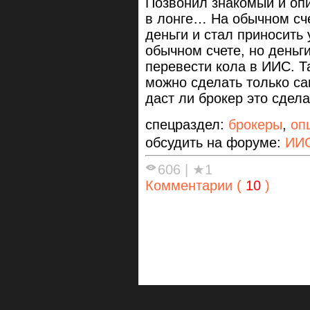
Позвонил знакомый и оп
в лонге… На обычном сче
деньги и стал приносить
обычном счете, но деньг
перевести кола в ИИС. Т
можно сделать только са
даст ли брокер это сдел
спецраздел:
брокеры
,
оп
обсудить на форуме:
ИИ
606
|
★1
Комментарии (
10
)