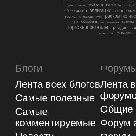
мобильный пост
лукойл
мосбир
магнит
облигации
обзор рынка
опрос
опцио
раскрытие ин
прогноз по акциям
путин
сбербанк
сбер
северсталь
смартлаб
сво
торговые сигналы
трейдинг
ук
фьючерсы
фьючерс ртс
Блоги
Форум
Лента всех блогов
Лента 
форум
Самые полезные
Общие
Самые
комментируемые
Форум 