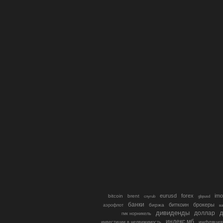
eurusd
forex
imo
bitcoin
brent
cnyrub
gbpusd
банки
биткоин
брокеры
биржа
аэрофлот
в
дивиденды
доллар
д
гмк норникель
индекс мб
инфляция
инвестиции в недвижимость