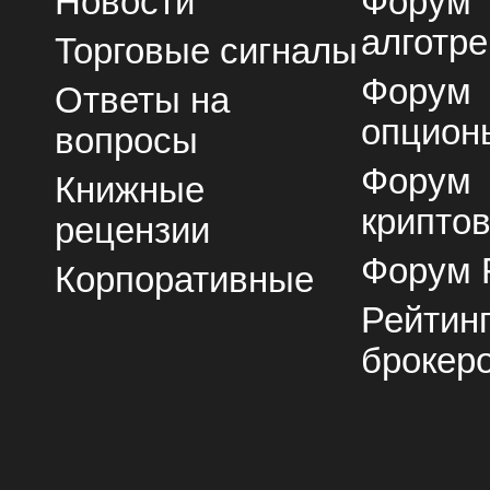
Новости
Форум
алготре
Торговые сигналы
Форум
Ответы на
опцион
вопросы
Форум
Книжные
крипто
рецензии
Форум 
Корпоративные
Рейтин
брокер