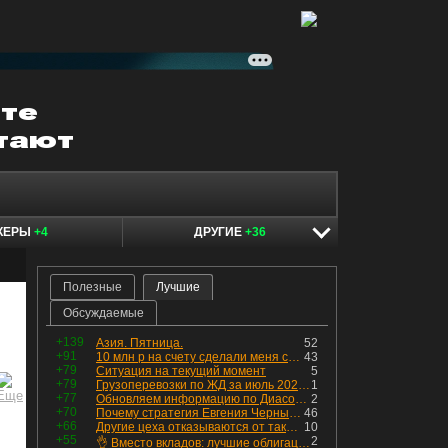
КЕРЫ
+4
ДРУГИЕ
+36
Полезные
Лучшие
Обсуждаемые
+139
Азия. Пятница.
52
+91
10 млн р на счету сделали меня счастливым? Ожидание vs Реальность!
43
+79
Ситуация на текущий момент
5
+79
Грузоперевозки по ЖД за июль 2026 г. — четвёртый месяц подряд роста, чёрные металлы на уровне прошлого года, а каменный уголь в плюсе.
1
+77
Обновляем информацию по Диасофту: дивиденды и выкуп
2
+70
Почему стратегия Евгения Черных приведет вас к убыткам в 2026 году
46
+66
Другие цеха отказываются от таких деталей — а мы построили на них производство с оборотом 70 млн
10
+55
2
👌 Вместо вкладов: лучшие облигации — только супер надёжные