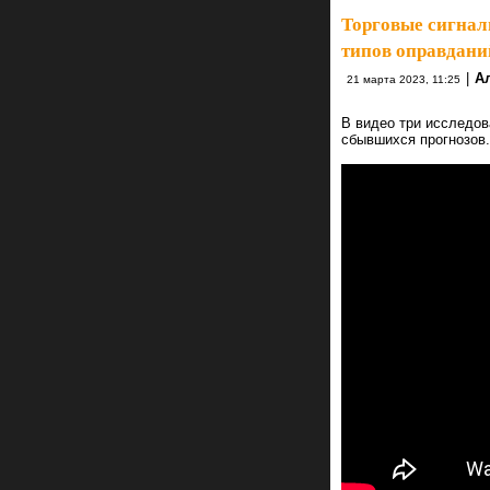
Торговые сигнал
типов оправдани
|
А
21 марта 2023, 11:25
В видео три исследов
сбывшихся прогнозов.