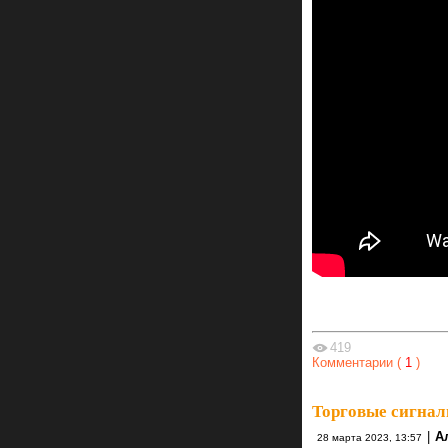
419
Комментарии (
1
)
Торговые сигнал
|
А
28 марта 2023, 13:57