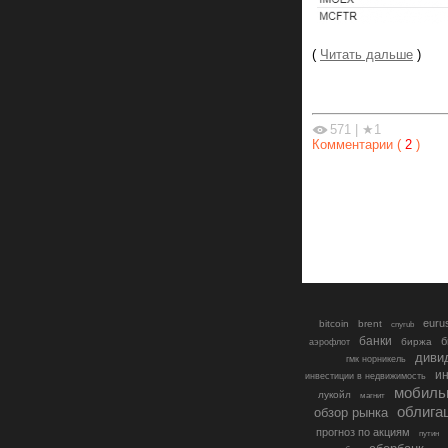
(
Читать дальше
)
571
|
★1
Комментарии (
2
)
euru
bitcoin
brent
cnyrub
банки
б
биржа
аэрофлот
диви
гмк норникель
ин
инвестиции в недвижимость
мобиль
лукойл
магнит
облига
обзор рынка
прогноз по акциям
путин