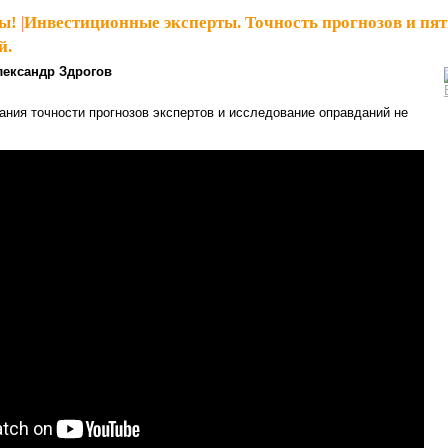
ы!
|
Инвестиционные эксперты. Точность прогнозов и пят
й.
лександр Здрогов
ания точности прогнозов экспертов и исследование оправданий не