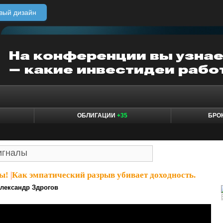
вый дизайн
ОБЛИГАЦИИ
+35
БРО
ы!
|
Как эмпатический разрыв убивает доходность.
лександр Здрогов