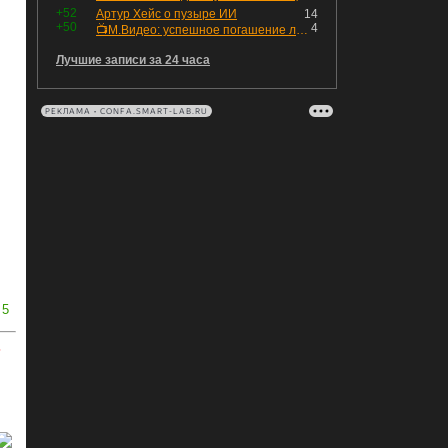
+52
Артур Хейс о пузыре ИИ
14
+50
4
📺М.Видео: успешное погашение любимого флоатера
Лучшие записи за 24 часа
РЕКЛАМА • CONFA.SMART-LAB.RU
5
ь