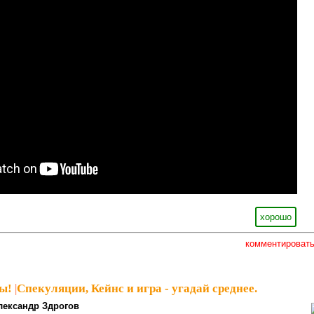
хорошо
комментироват
ы!
|
Спекуляции, Кейнс и игра - угадай среднее.
лександр Здрогов