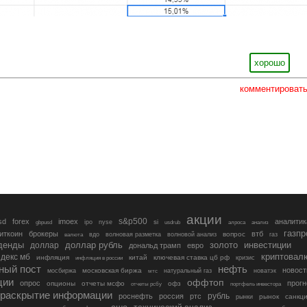
хорошо
комментироват
акции
s&p500
sd
forex
imoex
аналитик
si
gbpusd
ipo
nyse
usdrub
алроса
анализ
газп
иткоин
брокеры
втб
вопрос
валюта
вдо
волновая разметка
волновой анализ
газ
денды
золото
инвестиции
доллар
доллар рубль
дональд трамп
евро
криптовал
декс мб
инфляция
китай
ключевая ставка цб рф
кризис
инфляция в россии
ный пост
нефть
новост
московская биржа
мосбиржа
мтс
натуральный газ
новатэк
ции
оффтоп
опрос
прогн
опционы
отчеты мсфо
офз
портфель инвестора
отчеты рсбу
раскрытие информации
рубль
роснефть
россия
ртс
рынок
санкц
рынки