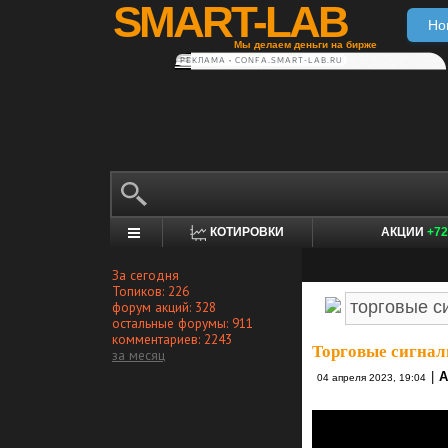
SMART-LAB
Но
Мы делаем деньги на бирже
РЕКЛАМА • CONFA.SMART-LAB.RU
КОТИРОВКИ
АКЦИИ
+72
За сегодня
Топиков: 226
форум акций: 328
остальные форумы: 911
комментариев: 2243
Торговые сигнал
за месяц
|
А
04 апреля 2023, 19:04