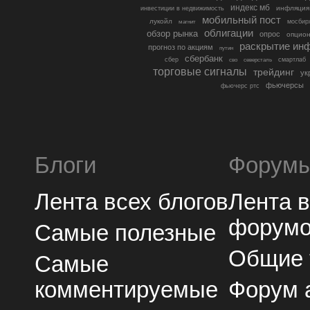
индекс мб
инфляция
инвестиции в недвижимость
мобильный пост
лукойл
мосбир
магнит
облигации
обзор рынка
опрос
опцио
раскрытие ин
прогноз по акциям
путин
сбербанк
сбер
северсталь
смартлаб
сво
торговые сигналы
трейдинг
ук
фьючерсы
фьючерс ртс
Блоги
Форум
Лента всех блогов
Лента 
форум
Самые полезные
Общие
Самые
комментируемые
Форум 