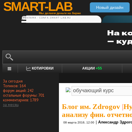
SMART-LAB
Новый дизайн
Мы делаем деньги на бирже
РЕКЛАМА • CONFA.SMART-LAB.RU
КОТИРОВКИ
АКЦИИ
+55
За сегодня
Топиков: 164
форум акций: 242
остальные форумы: 701
комментариев: 1789
за месяц
Блог им. Zdrogov
|
Ну
анализу фин. отчетн
|
Александр Здрог
08 марта 2016, 12:00