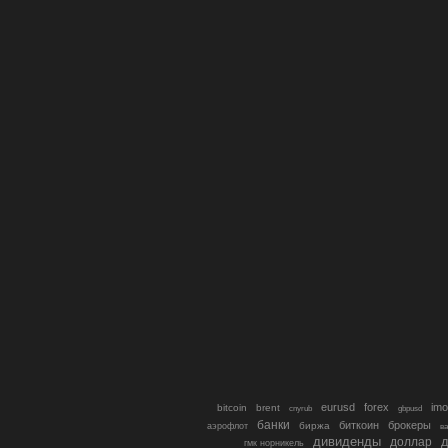
eurusd
forex
imo
bitcoin
brent
cnyrub
gbpusd
банки
биткоин
брокеры
биржа
аэрофлот
в
дивиденды
доллар
д
гмк норникель