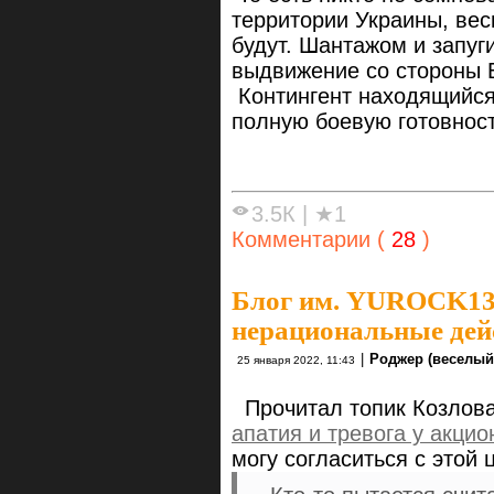
территории Украины, вес
будут. Шантажом и запу
выдвижение со стороны 
Контингент находящийся
полную боевую готовнос
3.5К
|
★1
Комментарии (
28
)
Блог им. YUROCK1
нерациональные дей
|
Роджер (веселый
25 января 2022, 11:43
Прочитал топик Козлов
апатия и тревога у акци
могу согласиться с этой