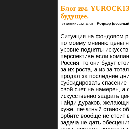
Блог им. YUROCK1
будущее.
|
Роджер (веселый
05 апреля 2022, 11:08
Ситуация на фондовом р
по моему мнению цены н
уровне подняты искусств
перспективе если компани
Россия, то они будут сто
за их роста, а из за тот
продал за последние дни,
субсидировать спасение
свой счет не намерен, а 
искусственно задрать це
найди дураков, желающих
хуже, печатный станок об
орбите вообще не стоит 
задача не дать обесцени
годы, поэтому, золото и 