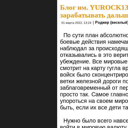
Блог им. YUROCK1
зарабатывать дальш
|
Роджер (веселый)
01 марта 2022, 13:24
По сути план абсолютно 
боевые действия намеча
наблюдал за происходящ
отказывались в это вери
убеждение. Все мировые
смотрит на карту гугла в
войск было сконцентрир
ветки железной дороги по
заблаговременный от пер
просто так. Самое главн
упороться на своем миро
быть, если их все дети та
Нужно было всего навсег
войти в мировую валюту 