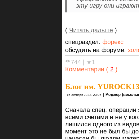
эту игру они играю
(
Читать дальше
)
спецраздел:
форекс
обсудить на форуме:
зол
744
|
★1
Комментарии (
2
)
Блог им. YUROCK1
|
Роджер (веселый
15 октября 2022, 23:26
Сначала спец. операции 
всеми счетами и не у кого
лишился одного из видов
момент это не был бы до
нанесли бы людям мате