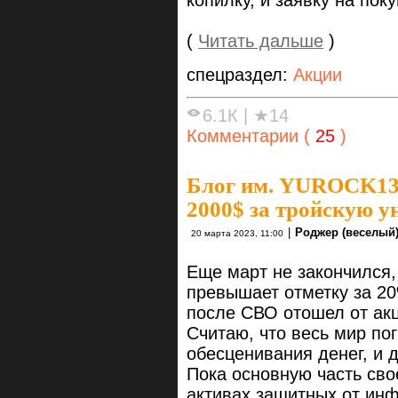
копилку, и заявку на пок
(
Читать дальше
)
спецраздел:
Акции
6.1К
|
★14
Комментарии (
25
)
Блог им. YUROCK1
2000$ за тройскую у
|
Роджер (веселый)
20 марта 2023, 11:00
Еще март не закончился,
превышает отметку за 20
после СВО отошел от акц
Считаю, что весь мир по
обесценивания денег, и 
Пока основную часть сво
активах защитных от ин