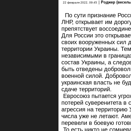
|
Роджер (веселы
22 февраля 2022, 09:45
По сути признание Росс
ЛНР, открывает им дорогу
препятствует воссоедине
Для России это открыва
своих вооруженных сил 
территории Украины. Тем
независимыми в границах
состав Украины, а следо
быть отведены доброволь
военной силой. Добровол
украинская власть не буд
сдаче территорий.
Евросоюз пытается угрож
потерей суверенитета в 
агрессия на территорию 
числа уже не летают. Ам
перевели в боевую готов
То есть никто не сомнев