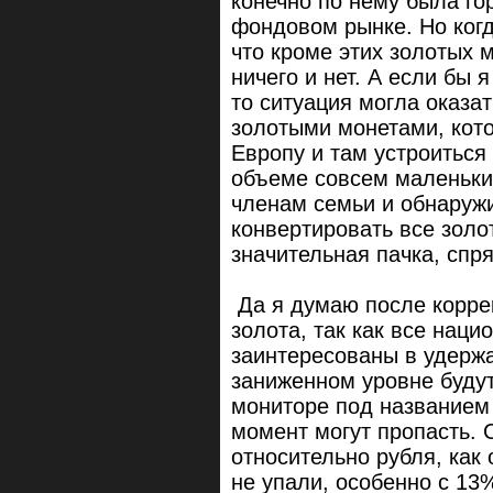
конечно по нему была го
фондовом рынке. Но когд
что кроме этих золотых м
ничего и нет. А если бы 
то ситуация могла оказа
золотыми монетами, кото
Европу и там устроиться
объеме совсем маленьки
членам семьи и обнаружи
конвертировать все золот
значительная пачка, спр
Да я думаю после коррек
золота, так как все нац
заинтересованы в удержа
заниженном уровне будут
мониторе под названием
момент могут пропасть. 
относительно рубля, как
не упали, особенно с 13