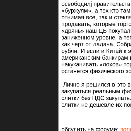
освободилj правительств
«буржуям», а тех кто там
отнимая все, так и стек
продавать, которые торг
«дрянь» наш ЦБ покупал,
заниженном уровне, а теп
как черт от ладана. Соб
рубли. И если и Китай к 
американским банкирам 
накуканивать «лохов» то
останется физического з
Лично я решился в это в
закупаться реальным фи
слитки без НДС закупать
слитки не дешевле их по
обсудить на форуме:
зол