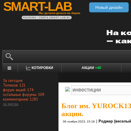
SMART-LAB
Новый дизайн
Мы делаем деньги на бирже
РЕКЛАМА • CONFA.SMART-LAB.RU
КОТИРОВКИ
АКЦИИ
+40
За сегодня
Топиков: 121
форум акций: 174
остальные форумы: 509
комментариев: 1285
за месяц
Блог им. YUROCK1
акции.
|
Роджер (веселый
06 ноября 2023, 15:18