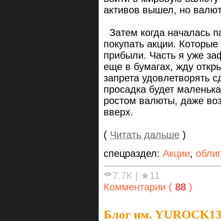
активов вышел, но валют
Затем когда началась па
покупать акции. Которые
прибыли. Часть я уже за
еще в бумагах, жду откр
запрета удовлетворять с
просадка будет маленька
ростом валюты, даже воз
вверх.
(
Читать дальше
)
спецраздел:
Акции
,
обли
7.7К
|
★11
Комментарии (
88
)
Блог им. YUROCK1