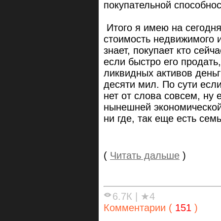
покупательной способнос
Итого я имею на сегодн
стоимость недвижимого и
знает, покупает кто сейч
если быстро его продать,
ликвидных активов деньг
десяти мил. По сути есл
нет от слова совсем, ну 
нынешней экономической 
ни где, так еще есть семь
(
Читать дальше
)
6.7К
|
★4
Комментарии (
151
)