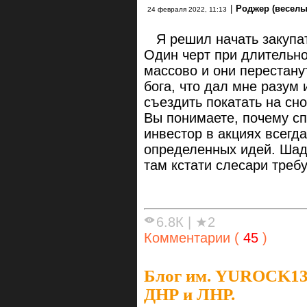
|
Роджер (веселы
24 февраля 2022, 11:13
Я решил начать закупать
Один черт при длительно
массово и они перестану
бога, что дал мне разум
съездить покатать на сн
Вы понимаете, почему сп
инвестор в акциях всегда
определенных идей. Шад
там кстати слесари требу
6.8К
|
★2
Комментарии (
45
)
Блог им. YUROCK1
ДНР и ЛНР.