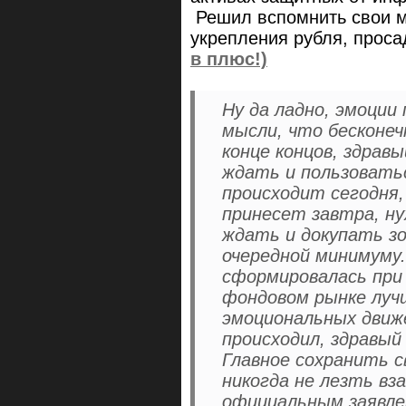
Решил вспомнить свои м
укрепления рубля, прос
в плюс!)
Ну да ладно, эмоции 
мысли, что бесконеч
конце концов, здрав
ждать и пользовать
происходит сегодня
принесет завтра, ну
ждать и докупать з
очередной минимуму.
сформировалась при 
фондовом рынке лучш
эмоциональных движе
происходил, здравый
Главное сохранить 
никогда не лезть вз
официальным заявле