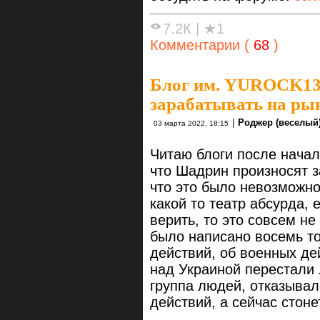
7.2К
|
★1
Комментарии (
68
)
Блог им. YUROCK1
зарабатывать на рын
|
Роджер (веселый)
03 марта 2022, 18:15
Читаю блоги после начал
что Шадрин произносят з
что это было невозможно
какой то театр абсурда, 
верить, то это совсем не 
было написано восемь т
действий, об военных д
над Украиной перестали
группа людей, отказывал
действий, а сейчас стоне