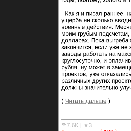
Как я и писал раннее, 
ущерба ни сколько вводи
военные действия. Меся
моим грубым подсчетам, 
долларах. Пока выгребаю
закончится, если уже не
заводы работать на мак
круглосуточно, и оплачив
рубля, ну может в заме
проектов, уже отказалис
различных других проект
должны значительно улуч
(
Читать дальше
)
7.6К
|
★3