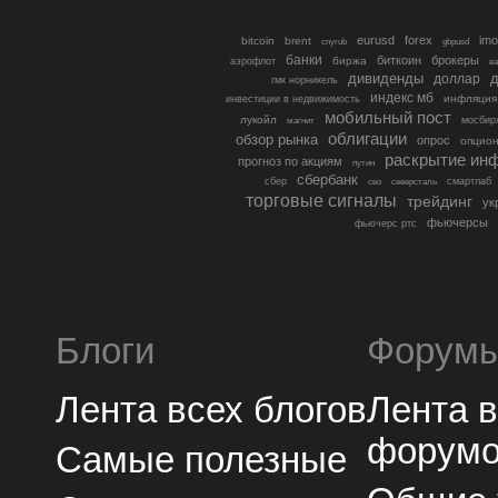
eurusd
forex
imo
bitcoin
brent
cnyrub
gbpusd
банки
биткоин
брокеры
биржа
аэрофлот
в
дивиденды
доллар
д
гмк норникель
индекс мб
инфляция
инвестиции в недвижимость
мобильный пост
лукойл
мосбир
магнит
облигации
обзор рынка
опрос
опцио
раскрытие ин
прогноз по акциям
путин
сбербанк
сбер
северсталь
смартлаб
сво
торговые сигналы
трейдинг
ук
фьючерсы
фьючерс ртс
Блоги
Форум
Лента всех блогов
Лента 
форум
Самые полезные