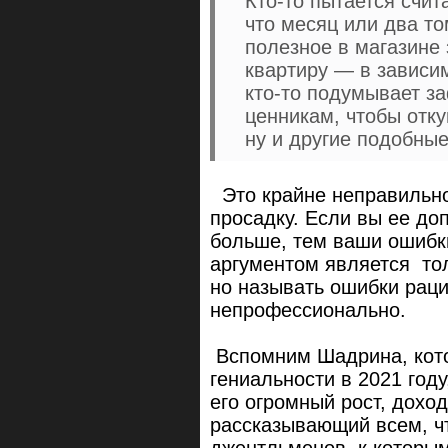
Кто-то пытается счит
что месяц или два то
полезное в магазине 
квартиру — в зависим
кто-то подумывает з
ценникам, чтобы отк
ну и другие подобны
Это крайне неправильно 
просадку. Если вы ее до
больше, тем ваши ошиб
аргументом является тол
но называть ошибки рац
непрофессионально.
Вспомним Шадрина, кото
гениальности в 2021 год
его огромный рост, дохо
рассказывающий всем, что
джентльменов, к которым