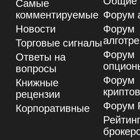
Общие
Самые
комментируемые
Форум 
Новости
Форум
алготре
Торговые сигналы
Форум
Ответы на
опцион
вопросы
Форум
Книжные
крипто
рецензии
Форум 
Корпоративные
Рейтин
брокер