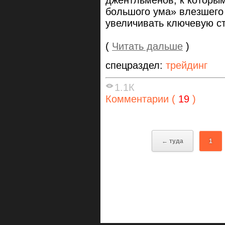
большого ума» влезшего
увеличивать ключевую с
(
Читать дальше
)
спецраздел:
трейдинг
1.1К
Комментарии (
19
)
← туда
1