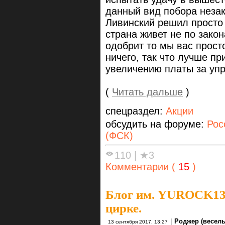
данный вид побора незак
Ливинский решил просто 
страна живет не по зако
одобрит то мы вас прост
ничего, так что лучше п
увеличению платы за уп
(
Читать дальше
)
спецраздел:
Акции
обсудить на форуме:
Рос
(ФСК)
110
|
★3
Комментарии (
15
)
Блог им. YUROCK1
цирке.
|
Роджер (веселы
13 сентября 2017, 13:27