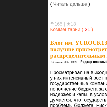
(
Читать дальше
)
165
|
★18
Комментарии (
21
)
Блог им. YUROCK1
получше присмотрет
распределительным
|
Роджер (веселый
17 апреля 2017, 10:29
Просматривал на выходн
у них интенсивный рост 
государственные компани
пополнение бюджета за 
издержек и капы, в усло
думается, что государств
проблемы бюджета. Риск