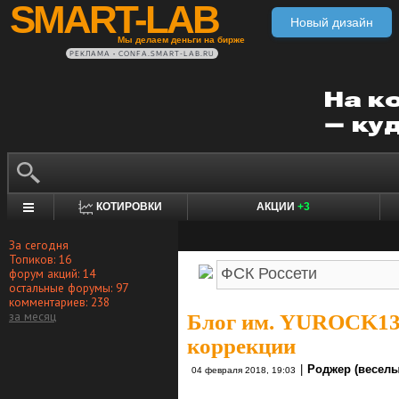
SMART-LAB
Новый дизайн
Мы делаем деньги на бирже
РЕКЛАМА • CONFA.SMART-LAB.RU
КОТИРОВКИ
АКЦИИ
+3
За сегодня
Топиков: 16
форум акций: 14
остальные форумы: 97
комментариев: 238
за месяц
Блог им. YUROCK1
коррекции
|
Роджер (веселы
04 февраля 2018, 19:03