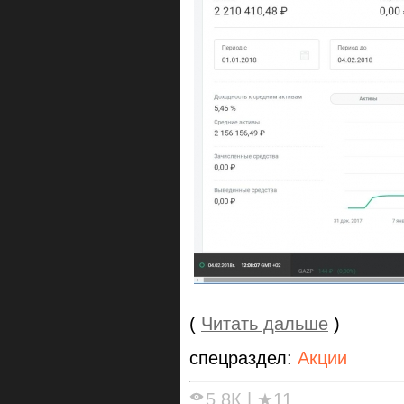
(
Читать дальше
)
спецраздел:
Акции
5.8К
|
★11