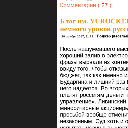
Комментарии (
27
)
Блог им. YUROCK1
немного уроков русс
|
Роджер (веселый
26 октября 2017, 11:13
После нашумевшего выс
хороший залив в электро
фразы вырвали из контек
ввиду того, чтобы отказ
бюджет, так как именно и
Бударгина и лишний раз 
него надеется. Во вторы
платят россетям деньги 
управление». Ливинский 
миноритарные акционеры
просьбой вообще отменит
незаконным. Суд хоть и 
испытать удачу в вышес