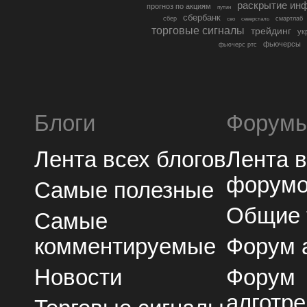
раскрытие ин
прогноз по акциям
путин
сбербанк
сбер
северсталь
смартлаб
сво
торговые сигналы
трейдинг
ук
фьючерсы
фьючерс ртс
Блоги
Форум
Лента всех блогов
Лента 
форум
Самые полезные
Общие
Самые
комментируемые
Форум 
Новости
Форум
алготре