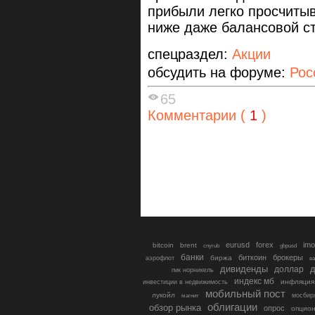
прибыли легко просчитыв
ниже даже балансовой с
спецраздел:
Акции
обсудить на форуме:
Рос
65
Комментарии (
1
)
eurusd
forex
imo
bitcoin
brent
cnyrub
gbpusd
банки
биткоин
брокеры
биржа
аэрофлот
в
дивиденды
доллар
д
гмк норникель
индекс мб
инфляция
инвестиции в недвижимость
мобильный пост
лукойл
мосбир
магнит
облигации
обзор рынка
опрос
опцио