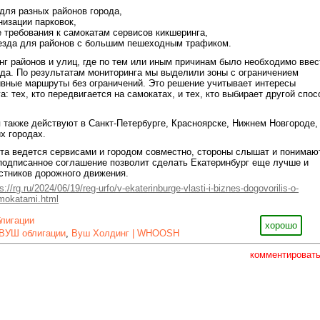
для разных районов города,
низации парковок,
е требования к самокатам сервисов кикшеринга,
оезда для районов с большим пешеходным трафиком.
г районов и улиц, где по тем или иным причинам было необходимо ввес
да. По результатам мониторинга мы выделили зоны с ограничением
ивные маршруты без ограничений. Это решение учитывает интересы
: тех, кто передвигается на самокатах, и тех, кто выбирает другой спос
также действуют в Санкт-Петербурге, Красноярске, Нижнем Новгороде,
х городах.
ота ведется сервисами и городом совместно, стороны слышат и понимаю
 подписанное соглашение позволит сделать Екатеринбург еще лучше и
стников дорожного движения.
s://rg.ru/2024/06/19/reg-urfo/v-ekaterinburge-vlasti-i-biznes-dogovorilis-o-
amokatami.html
блигации
хорошо
ВУШ облигации
,
Вуш Холдинг | WHOOSH
комментироват