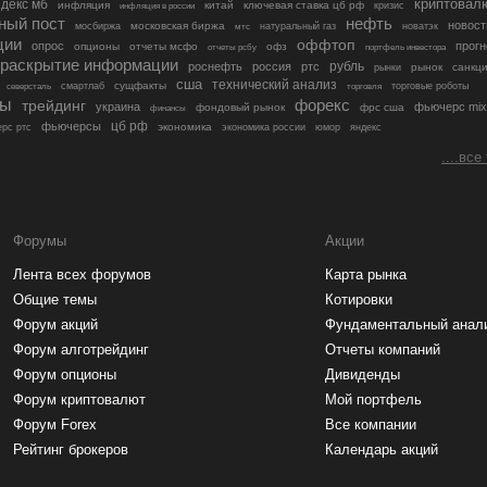
криптовал
декс мб
инфляция
китай
ключевая ставка цб рф
кризис
инфляция в россии
ный пост
нефть
новост
московская биржа
мосбиржа
мтс
натуральный газ
новатэк
ции
оффтоп
опрос
прогн
опционы
отчеты мсфо
офз
портфель инвестора
отчеты рсбу
раскрытие информации
рубль
роснефть
россия
ртс
рынок
санкц
рынки
сша
технический анализ
сущфакты
торговые роботы
северсталь
смартлаб
торговля
лы
трейдинг
форекс
украина
фьючерс mix
фондовый рынок
фрс сша
финансы
цб рф
фьючерсы
экономика
рс ртс
экономика россии
юмор
яндекс
....все
Форумы
Акции
Лента всех форумов
Карта рынка
Общие темы
Котировки
Форум акций
Фундаментальный анал
Форум алготрейдинг
Отчеты компаний
Форум опционы
Дивиденды
Форум криптовалют
Мой портфель
Форум Forex
Все компании
Рейтинг брокеров
Календарь акций