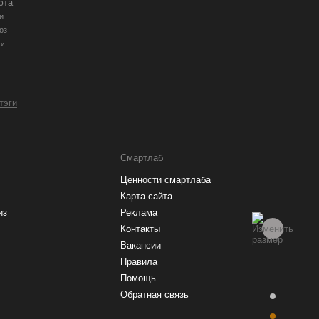
юта
и
оз
ии
 тэги
Смартлаб
Ценности смартлаба
Карта сайта
из
Реклама
Контакты
Вакансии
Правила
Помощь
Обратная связь