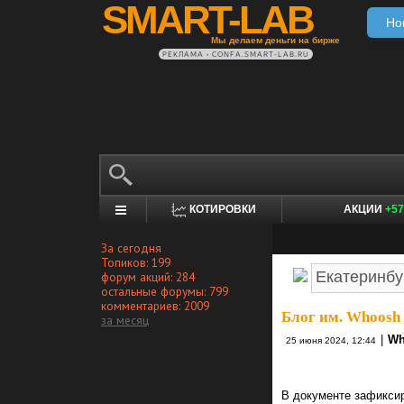
SMART-LAB
Но
Мы делаем деньги на бирже
РЕКЛАМА • CONFA.SMART-LAB.RU
КОТИРОВКИ
АКЦИИ
+57
За сегодня
Топиков: 199
форум акций: 284
остальные форумы: 799
комментариев: 2009
Блог им. Whoosh
за месяц
|
Wh
25 июня 2024, 12:44
В документе зафикси