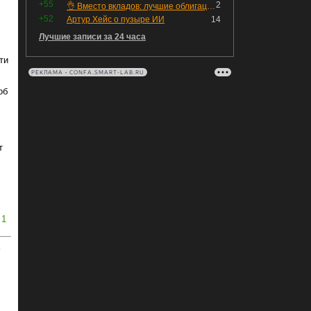
+55
2
👌 Вместо вкладов: лучшие облигации — только супер надёжные
+52
Артур Хейс о пузыре ИИ
14
Лучшие записи за 24 часа
ти
РЕКЛАМА • CONFA.SMART-LAB.RU
об
т
1
ь