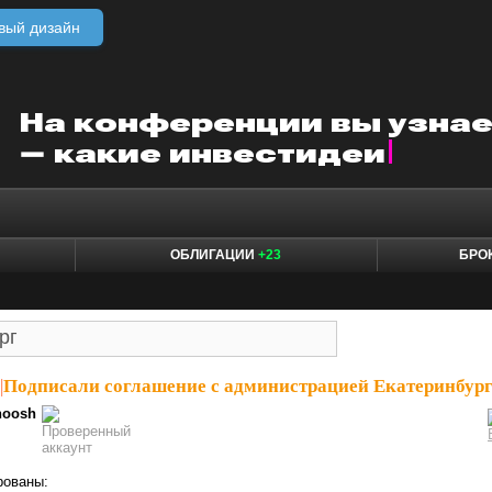
вый дизайн
ОБЛИГАЦИИ
+23
БРО
|
Подписали соглашение с администрацией Екатеринбур
oosh
рованы: