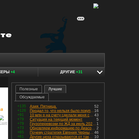
КЕРЫ
+4
ДРУГИЕ
+31
Полезные
Лучшие
Обсуждаемые
+135
Азия. Пятница.
52
га
+126
Продал то, что нельзя было покупать. Изменения в портфеле
16
+91
10 млн р на счету сделали меня счастливым? Ожидание vs Реальность!
43
+79
Ситуация на текущий момент
5
+79
Грузоперевозки по ЖД за июль 2026 г. — четвёртый месяц подряд роста, чёрные металлы на уровне прошлого года, а каменный уголь в плюсе.
1
+73
Обновляем информацию по Диасофту: дивиденды и выкуп
2
+65
Почему стратегия Евгения Черных приведет вас к убыткам в 2026 году
46
+61
Другие цеха отказываются от таких деталей — а мы построили на них производство с оборотом 70 млн
10