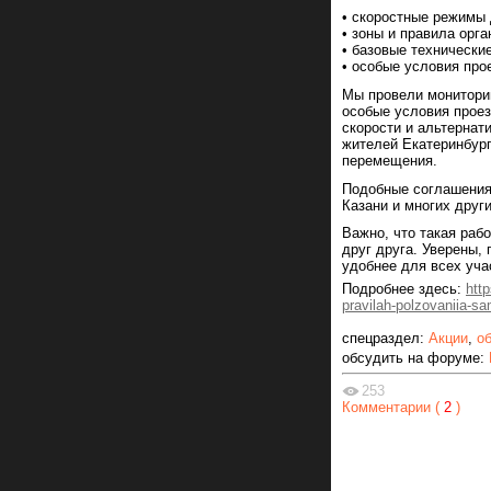
• скоростные режимы 
• зоны и правила орга
• базовые технически
• особые условия пр
Мы провели мониторин
особые условия проез
скорости и альтернат
жителей Екатеринбурга
перемещения.
Подобные соглашения 
Казани и многих други
Важно, что такая раб
друг друга. Уверены,
удобнее для всех уча
Подробнее здесь:
http
pravilah-polzovaniia-s
спецраздел:
Акции
,
о
обсудить на форуме:
253
Комментарии (
2
)