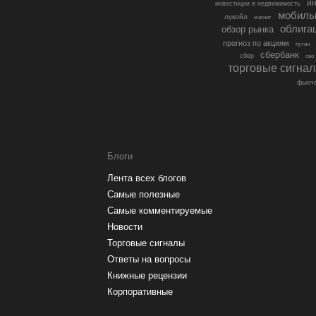
ин
инвестиции в недвижимость
мобиль
лукойл
магнит
облига
обзор рынка
прогноз по акциям
путин
сбербанк
сбер
сво
торговые сигна
фьюче
Блоги
Лента всех блогов
Самые полезные
Самые комментируемые
Новости
Торговые сигналы
Ответы на вопросы
Книжные рецензии
Корпоративные