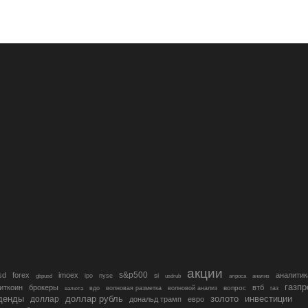
акции
s&p500
sd
forex
imoex
аналитик
si
gbpusd
ipo
nyse
usdrub
алроса
анализ
газп
иткоин
брокеры
втб
вопрос
валюта
вдо
волновая разметка
волновой анализ
газ
денды
золото
инвестиции
доллар
доллар рубль
дональд трамп
евро