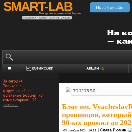
SMART-LAB
Новый дизайн
Мы делаем деньги на бирже
РЕКЛАМА • CONFA.SMART-LAB.RU
КОТИРОВКИ
АКЦИИ
+1
За сегодня
Топиков: 4
форум акций: 22
остальные форумы: 70
комментариев: 155
за месяц
Блог им. Vyacheslav
провинции, который 
90-ых прожил до 202
|
Слава Рюмин
03 октября 2024, 16:13