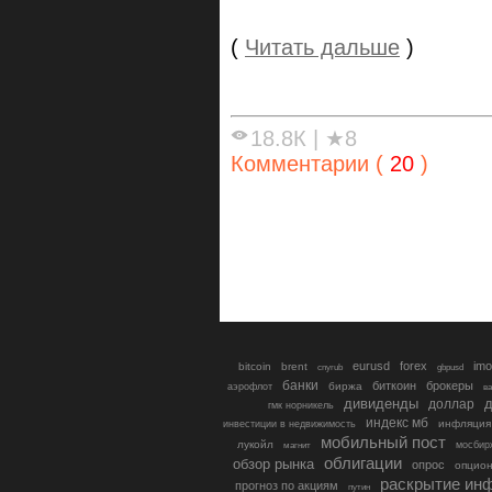
(
Читать дальше
)
18.8К
|
★8
Комментарии (
20
)
eurusd
forex
imo
bitcoin
brent
cnyrub
gbpusd
банки
биткоин
брокеры
биржа
аэрофлот
в
дивиденды
доллар
д
гмк норникель
индекс мб
инфляция
инвестиции в недвижимость
мобильный пост
лукойл
мосбир
магнит
облигации
обзор рынка
опрос
опцио
раскрытие ин
прогноз по акциям
путин