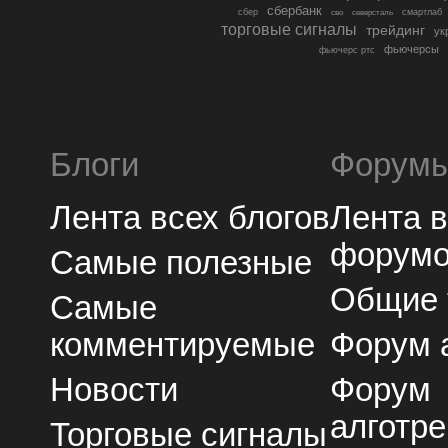
сбербанк
сбер
северсталь
смартлаб
сво
торговые сигналы
трейдинг
ук
фьючерсы
фьючерс ртс
Блоги
Форум
Лента всех блогов
Лента 
форум
Самые полезные
Общие
Самые
комментируемые
Форум 
Новости
Форум
алготре
Торговые сигналы