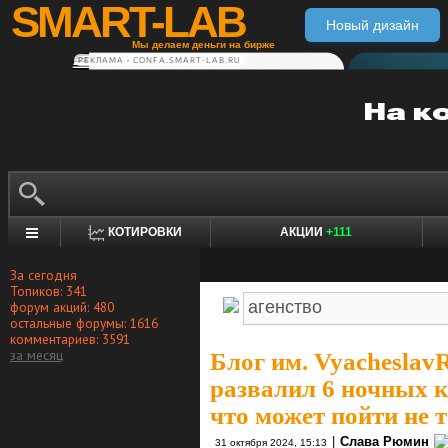
SMART-LAB
Новый дизайн
Мы делаем деньги на бирже
РЕКЛАМА • CONFA.SMART-LAB.RU
КОТИРОВКИ
АКЦИИ
+111
За сегодня
Топиков: 341
форум акций: 480
остальные форумы: 1616
комментариев: 3591
за месяц
Блог им. Vyacheslav
развалил 6 ночных к
что может пойти не 
|
Слава Рюмин
31 октября 2024, 15:13