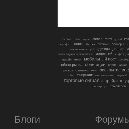
eurusd
forex
imo
bitcoin
brent
cnyrub
gbpusd
банки
биткоин
брокеры
биржа
аэрофлот
в
дивиденды
доллар
д
гмк норникель
индекс мб
инфляция
инвестиции в недвижимость
мобильный пост
лукойл
мосбир
магнит
облигации
обзор рынка
опрос
опцио
раскрытие ин
прогноз по акциям
путин
сбербанк
сбер
северсталь
смартлаб
сво
торговые сигналы
трейдинг
ук
фьючерсы
фьючерс ртс
Блоги
Форум