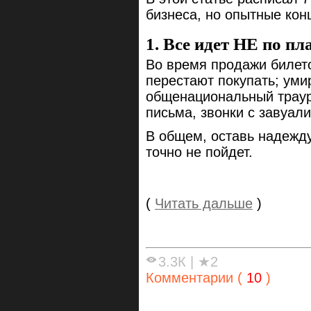
бизнеса, но опытные конц
1. Все идет НЕ по пл
Во время продажи билет
перестают покупать; уми
общенациональный траур.
письма, звонки с завуал
В общем, оставь надежду
точно не пойдет.
(
Читать дальше
)
3.3К
|
★2
Комментарии (
10
)