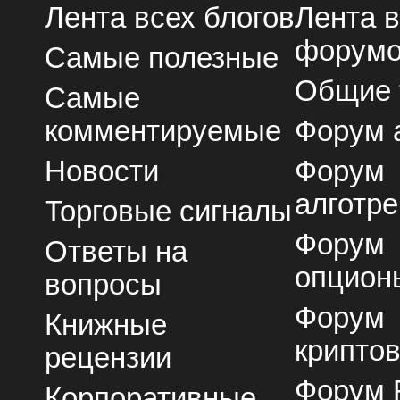
Лента всех блогов
Лента 
форум
Самые полезные
Общие
Самые
комментируемые
Форум 
Новости
Форум
алготре
Торговые сигналы
Форум
Ответы на
опцион
вопросы
Форум
Книжные
крипто
рецензии
Форум 
Корпоративные