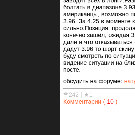
заводят всех в лонги.Раз
болтать в диапазоне 3.93
американцы, возможно по
3.96. За 4.25 в моменте 
сильно.Позиция: продолж
конечно зашёл, ожидая 3.
дали и что отказываться
дадут 3.96 то шорт скин
буду смотреть по ситуаци
видение ситуации на бл
посте.
обсудить на форуме:
нат
242
|
★1
Комментарии (
10
)