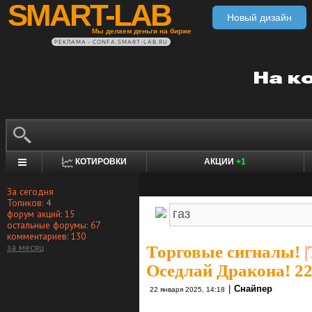
SMART-LAB
Новый дизайн
Мы делаем деньги на бирже
РЕКЛАМА • CONFA.SMART-LAB.RU
КОТИРОВКИ
АКЦИИ
+1
За сегодня
Топиков: 4
форум акций: 15
остальные форумы: 67
комментариев: 130
за месяц
Торговые сигналы!
|
Оседлай Дракона! 22
|
Снайпер
22 января 2025, 14:18