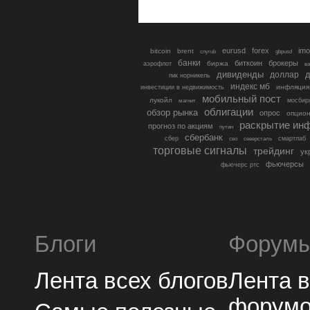
eurusd
forex
imo
bitcoin
brent
cnyrub
gbpusd
банки
биткоин
брокеры
биржа
аэрофлот
в
дивиденды
доллар
д
гмк норникель
индекс мб
инфляция
инвестиции в недвижимость
мобильный пост
лукойл
мосбир
магнит
облигации
обзор рынка
опрос
опцио
раскрытие ин
прогноз по акциям
путин
сбербанк
сбер
северсталь
смартлаб
сво
торговые сигналы
трейдинг
ук
фьючерсы
фьючерс ртс
Блоги
Форум
Лента всех блогов
Лента 
форум