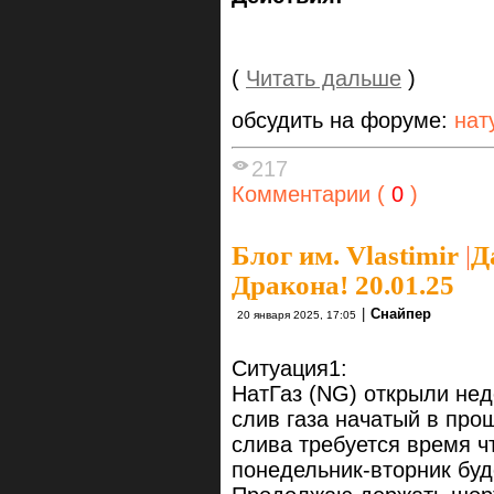
(
Читать дальше
)
обсудить на форуме:
нат
217
Комментарии (
0
)
Блог им. Vlastimir
|
Д
Дракона! 20.01.25
|
Снайпер
20 января 2025, 17:05
Ситуация1:
НатГаз (NG) открыли нед
слив газа начатый в про
слива требуется время ч
понедельник-вторник буде