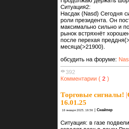
Продолжаю держать шор
Ситуация2:
Насдак (Nasd) Сегодня с
роли президента. Он пос
максимально сильно и п
рынок встряхнёт хороше
после перехая преддня(>
месяца(>21900).
обсудить на форуме:
Nas
392
Комментарии (
2
)
Торговые сигналы!
|
16.01.25
|
Снайпер
16 января 2025, 16:56
Ситуация: в газе подвели