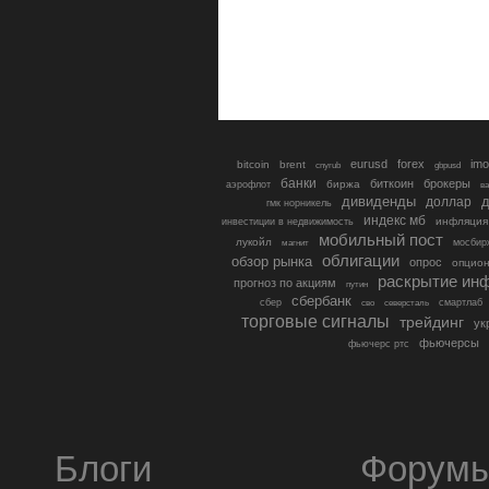
eurusd
forex
imo
bitcoin
brent
cnyrub
gbpusd
банки
биткоин
брокеры
биржа
аэрофлот
в
дивиденды
доллар
д
гмк норникель
индекс мб
инфляция
инвестиции в недвижимость
мобильный пост
лукойл
мосбир
магнит
облигации
обзор рынка
опрос
опцио
раскрытие ин
прогноз по акциям
путин
сбербанк
сбер
северсталь
смартлаб
сво
торговые сигналы
трейдинг
ук
фьючерсы
фьючерс ртс
Блоги
Форум