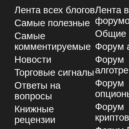
Лента всех блогов
Лента 
форум
Самые полезные
Общие
Самые
комментируемые
Форум 
Новости
Форум
алготре
Торговые сигналы
Форум
Ответы на
опцион
вопросы
Форум
Книжные
крипто
рецензии