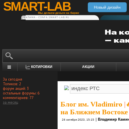
SMART-LAB
Новый дизайн
Мы делаем деньги на бирже
РЕКЛАМА • CONFA.SMART-LAB.RU
КОТИРОВКИ
АКЦИИ
За сегодня
Топиков: 2
форум акций: 3
остальные форумы: 6
комментариев: 77
за месяц
Блог им. Vladimiro
|
на Ближнем Востоке
|
Владимир Ками
24 октября 2023, 15:15