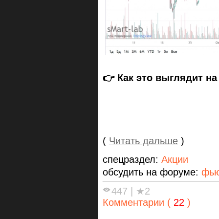
👉 Как это выглядит н
(
Читать дальше
)
спецраздел:
Акции
обсудить на форуме:
фью
447
|
★2
Комментарии (
22
)