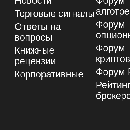
Новости
Форум
алготре
Торговые сигналы
Форум
Ответы на
опцион
вопросы
Форум
Книжные
крипто
рецензии
Форум 
Корпоративные
Рейтин
брокер