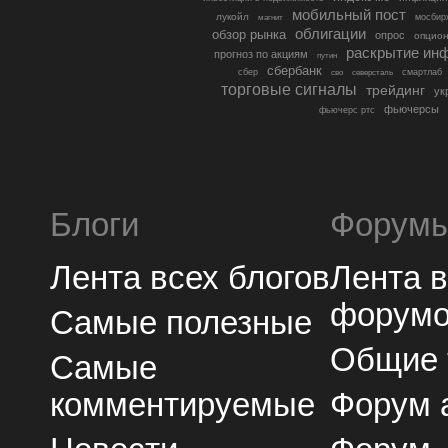
мобильный пост
лукойл
мосбир
магнит
облигации
обзор рынка
опрос
опцио
раскрытие ин
прогноз по акциям
путин
сбербанк
сбер
северсталь
смартлаб
сво
торговые сигналы
трейдинг
ук
фьючерсы
фьючерс ртс
Блоги
Форум
Лента всех блогов
Лента 
форум
Самые полезные
Общие
Самые
комментируемые
Форум 