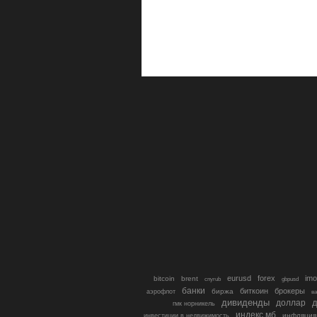
eurusd
forex
imo
bitcoin
brent
cnyrub
gbpusd
банки
биткоин
брокеры
биржа
аэрофлот
в
дивиденды
доллар
д
гмк норникель
индекс мб
инфляция
инвестиции в недвижимость