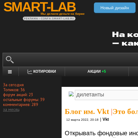
SMART-LAB
Новый дизайн
Мы делаем деньги на бирже
РЕКЛАМА • CONFA.SMART-LAB.RU
КОТИРОВКИ
АКЦИИ
+5
За сегодня
Топиков: 36
форум акций: 23
остальные форумы: 39
комментариев: 289
за месяц
Блог им. Vkt
|
Это бо
|
Vkt
12 марта 2022, 20:18
Открывать фондовые ин