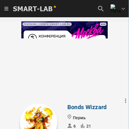
SMART-LAB
РЕКЛАМА • CONFA.SMART-LAB.RU
Bonds Wizzard
Пермь
6
21