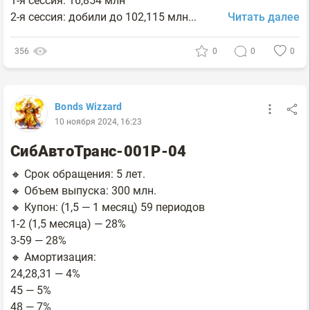
1-я сессия: 16,854 млн
2-я сессия: добили до 102,115 млн...
Читать далее
356
0
0
0
Bonds Wizzard
10 ноября 2024, 16:23
СибАвтоТранс-001P-04
🔸 Срок обращения: 5 лет.
🔸 Объем выпуска: 300 млн.
🔸 Купон: (1,5 — 1 месяц) 59 периодов
1-2 (1,5 месяца) — 28%
3-59 — 28%
🔸 Амортизация:
24,28,31 — 4%
45 — 5%
48 — 7%