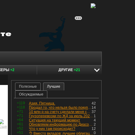
КЕРЫ
+2
ДРУГИЕ
+21
Полезные
Лучшие
Обсуждаемые
+119
Азия. Пятница.
42
+118
Продал то, что нельзя было покупать. Изменения в портфеле
14
+71
10 млн р на счету сделали меня счастливым? Ожидание vs Реальность!
37
+71
Грузоперевозки по ЖД за июль 2026 г. — четвёртый месяц подряд роста, чёрные металлы на уровне прошлого года, а каменный уголь в плюсе.
1
+64
Ситуация на текущий момент
4
+61
Обновляем информацию по Диасофту: дивиденды и выкуп
2
+52
Что у них там происходит?
12
+51
0
👌 Вместо вкладов: лучшие облигации — только супер надёжные