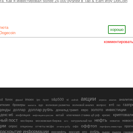
а. Как я инвестировал более 24,000 рублей в Tap & Earn игру DotCoin
люта
хорошо
Dogecoin
комментироват
акции
s&p500
sd
forex
imoex
аналитик
si
gbpusd
ipo
nyse
usdrub
алроса
анализ
газп
иткоин
брокеры
втб
вопрос
валюта
вдо
волновая разметка
волновой анализ
газ
денды
золото
инвестиции
доллар
доллар рубль
дональд трамп
евро
криптовал
декс мб
инфляция
китай
ключевая ставка цб рф
кризис
инфляция в россии
ный пост
нефть
новост
московская биржа
мосбиржа
мтс
натуральный газ
новатэк
ции
оффтоп
опрос
прогн
опционы
отчеты мсфо
офз
портфель инвестора
отчеты рсбу
раскрытие информации
рубль
роснефть
россия
ртс
рынок
санкц
рынки