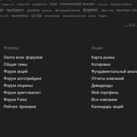
сша
технический анализ
сущфакты
торговые роботы
северсталь
смартлаб
торговля
лы
трейдинг
форекс
украина
фьючерс mix
фондовый рынок
фрс сша
финансы
цб рф
фьючерсы
экономика
рс ртс
экономика россии
юмор
яндекс
....все
Форумы
Акции
Лента всех форумов
Карта рынка
Общие темы
Котировки
Форум акций
Фундаментальный анал
Форум алготрейдинг
Отчеты компаний
Форум опционы
Дивиденды
Форум криптовалют
Мой портфель
Форум Forex
Все компании
Рейтинг брокеров
Календарь акций