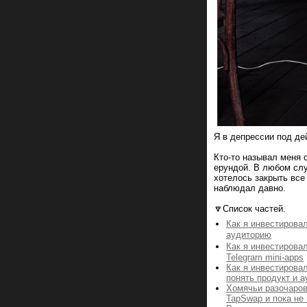
Я в депрессии под де
Кто-то называл меня 
ерундой. В любом слу
хотелось закрыть все
наблюдал давно.
🔽Список частей.
Как я инвестирова
аудиторию
Как я инвестирова
Telegram mini-apps
Как я инвестирова
понять продукт и 
Хомячьи разочаров
TapSwap и пока не