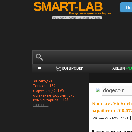
SMART-LAB
Но
Мы делаем деньги на бирже
РЕКЛАМА • CONFA.SMART-LAB.RU
КОТИРОВКИ
АКЦИИ
+43
За сегодня
Топиков: 132
форум акций: 196
остальные форумы: 575
комментариев: 1438
Блог им. VicKoch
за месяц
заработал 208,6
|
06 сентября 2024, 02:47
Вероятно, какая-то ч