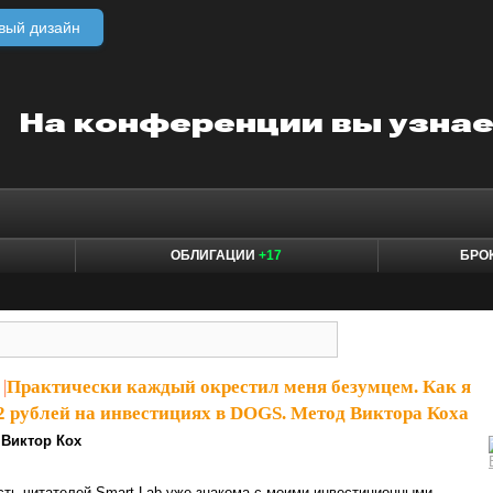
вый дизайн
ОБЛИГАЦИИ
+17
БРО
|
Практически каждый окрестил меня безумцем. Как я
72 рублей на инвестициях в DOGS. Метод Виктора Коха
Виктор Кох
асть читателей Smart-Lab уже знакома с моими инвестиционными