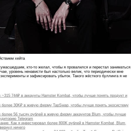
йствием хейта
сумасшедшим, кто-то желал, чтобы я провалился и перестал заниматься
чае, уровень ненависти был настолько велик, что периодически мне
 эксперименты и зафиксировать убыток. Такого жёсткого буллинга я не
л ~315 744₽ в аккаунты Hamster Kombat, чтобы лучше понять продукт и
л более 30K₽ в живую ферму TapSwap, чтобы лучше понять экосистему
л более 56 тысяч рублей в живую ферму аккаунтов Blum, чтобы лучше
аудиторию Telegram
ание. Как я инвестировал более 800K рублей в Hamster Kombat, Blum,
 вернул ничего