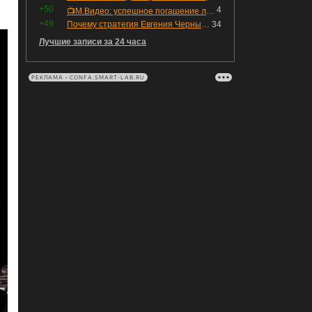
+50
4
📺М.Видео: успешное погашение любимого флоатера
+49
Почему стратегия Евгения Черных приведет вас к убыткам в 2026 году
34
Лучшие записи за 24 часа
РЕКЛАМА • CONFA.SMART-LAB.RU