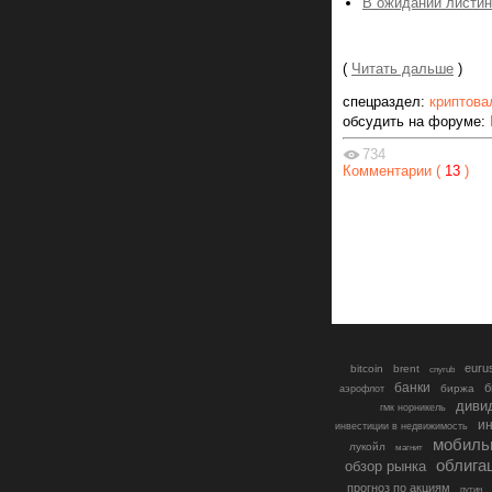
В ожидании листинг
(
Читать дальше
)
спецраздел:
криптова
обсудить на форуме:
734
Комментарии (
13
)
euru
bitcoin
brent
cnyrub
банки
б
биржа
аэрофлот
диви
гмк норникель
ин
инвестиции в недвижимость
мобиль
лукойл
магнит
облига
обзор рынка
прогноз по акциям
путин