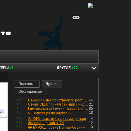
КЕРЫ
+1
ДРУГИЕ
+22
Полезные
Лучшие
Обсуждаемые
+76
Санкции США пристрелили рост акций в России
44
+62
Сенат США принял санкции Линдси Грэма против России
21
+59
Где находится Грузия : Европа или Азия
85
+56
18
📈 Валюта развернулась?
+47
💪 ОФЗ с самыми жирными фиксированными купонами
4
+42
Зеленоградский вайб
12
+42
3
🚂 📬 РЖД против Почты России – Какие облигации выбрать?