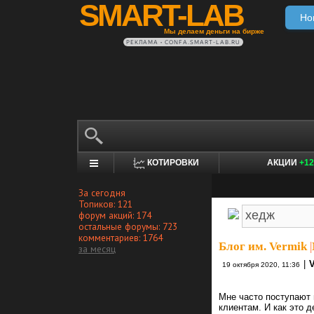
SMART-LAB
Но
Мы делаем деньги на бирже
РЕКЛАМА • CONFA.SMART-LAB.RU
КОТИРОВКИ
АКЦИИ
+12
За сегодня
Топиков: 121
форум акций: 174
остальные форумы: 723
комментариев: 1764
Блог им. Vermik
|
за месяц
|
19 октября 2020, 11:36
Мне часто поступают 
клиентам. И как это 