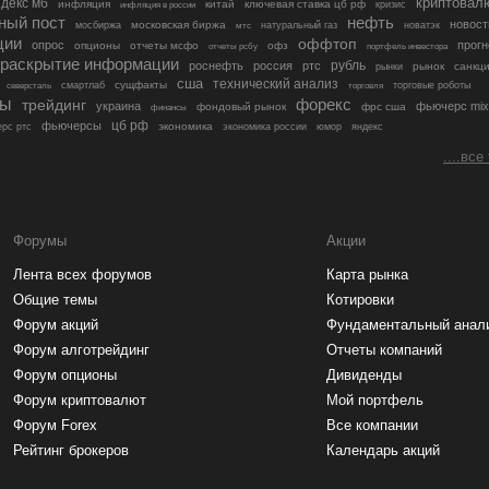
криптовал
декс мб
инфляция
китай
ключевая ставка цб рф
кризис
инфляция в россии
ный пост
нефть
новост
московская биржа
мосбиржа
мтс
натуральный газ
новатэк
ции
оффтоп
опрос
прогн
опционы
отчеты мсфо
офз
портфель инвестора
отчеты рсбу
раскрытие информации
рубль
роснефть
россия
ртс
рынок
санкц
рынки
сша
технический анализ
сущфакты
торговые роботы
северсталь
смартлаб
торговля
лы
трейдинг
форекс
украина
фьючерс mix
фондовый рынок
фрс сша
финансы
цб рф
фьючерсы
экономика
рс ртс
экономика россии
юмор
яндекс
....все
Форумы
Акции
Лента всех форумов
Карта рынка
Общие темы
Котировки
Форум акций
Фундаментальный анал
Форум алготрейдинг
Отчеты компаний
Форум опционы
Дивиденды
Форум криптовалют
Мой портфель
Форум Forex
Все компании
Рейтинг брокеров
Календарь акций