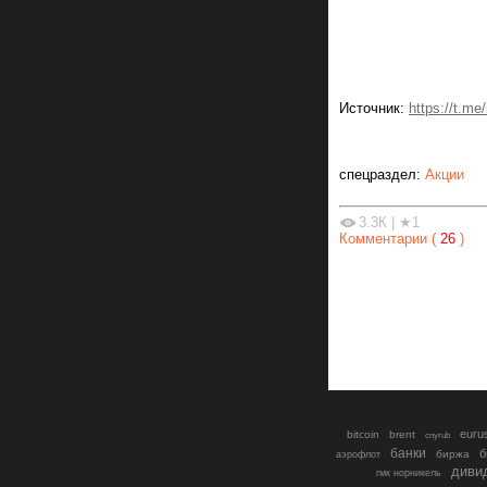
Источник:
https://t.me/
спецраздел:
Акции
3.3К
|
★1
Комментарии (
26
)
euru
bitcoin
brent
cnyrub
банки
б
биржа
аэрофлот
диви
гмк норникель