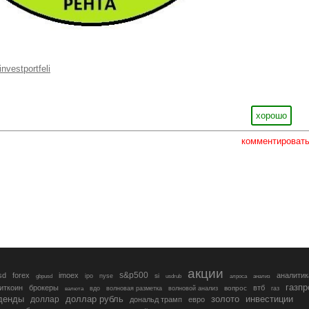
investportfeli
хорошо
комментироват
акции
s&p500
sd
forex
imoex
аналитик
si
gbpusd
ipo
nyse
usdrub
алроса
анализ
газп
иткоин
брокеры
втб
вопрос
валюта
вдо
волновая разметка
волновой анализ
газ
денды
золото
инвестиции
доллар
доллар рубль
дональд трамп
евро