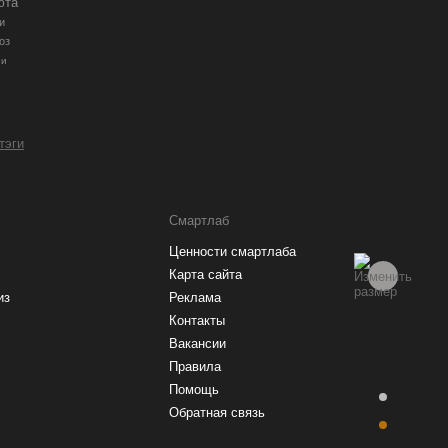
юта
и
оз
ии
 тэги
Смартлаб
Ценности смартлаба
Карта сайта
из
Реклама
Контакты
Вакансии
Правила
Помощь
Обратная связь