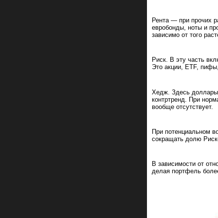
Рента — при прочих р
евробонды, ноты и п
зависимо от того раст
Риск. В эту часть в
Это акции, ETF, пифы,
Хедж. Здесь доллары,
контртренд. При норм
вообще отсутствует.
При потенциальном во
сокращать долю Риск
В зависимости от отн
делая портфель боле