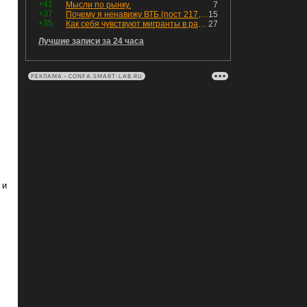
+41
Мысли по рынку.
7
+37
Почему я ненавижу ВТБ (пост 217, 12+)
15
+35
Как себя чувствуют мигранты в раю, в который они так стремились
27
Лучшие записи за 24 часа
РЕКЛАМА • CONFA.SMART-LAB.RU
 и