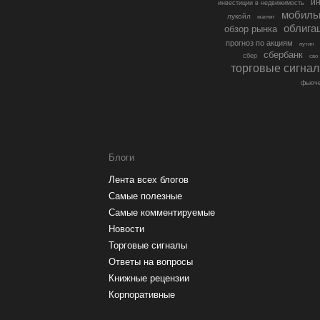
ин
инвестиции в недвижимость
мобиль
лукойл
магнит
облига
обзор рынка
прогноз по акциям
путин
сбербанк
сбер
сво
торговые сигна
фьюче
Блоги
Лента всех блогов
Самые полезные
Самые комментируемые
Новости
Торговые сигналы
Ответы на вопросы
Книжные рецензии
Корпоративные