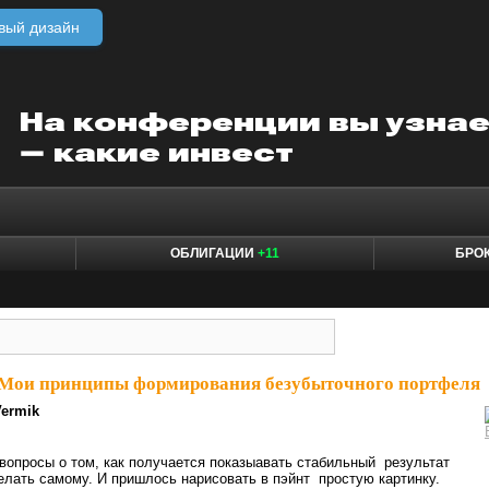
вый дизайн
ОБЛИГАЦИИ
+11
БРО
Мои принципы формирования безубыточного портфеля
Vermik
вопросы о том, как получается показыавать стабильный результат
делать самому. И пришлось нарисовать в пэйнт простую картинку.