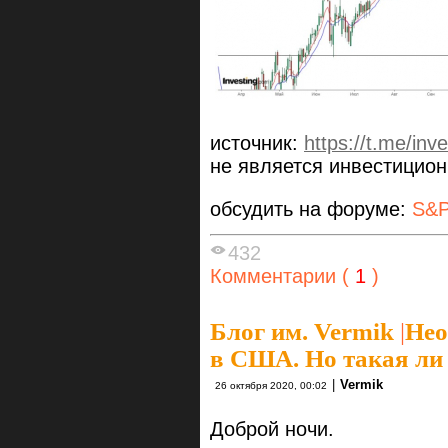
источник:
https://t.me/inve
не является инвестицио
обсудить на форуме:
S&P
432
Комментарии (
1
)
Блог им. Vermik
|
Нео
в США. Но такая ли
|
Vermik
26 октября 2020, 00:02
Доброй ночи.