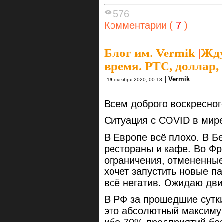
576
Комментарии (
7
)
Блог им. Vermik
|
Жду
время. РТС, доллар, 
|
Vermik
19 октября 2020, 00:13
Всем доброго воскресног
Ситуация с COVID в мире
В Европе всё плохо. В Бе
рестораны и кафе. Во Ф
ограничения, отмененны
хочет запустить новые п
всё негатив. Ожидаю дви
В РФ за прошедшие сутк
это абсолютный максимум