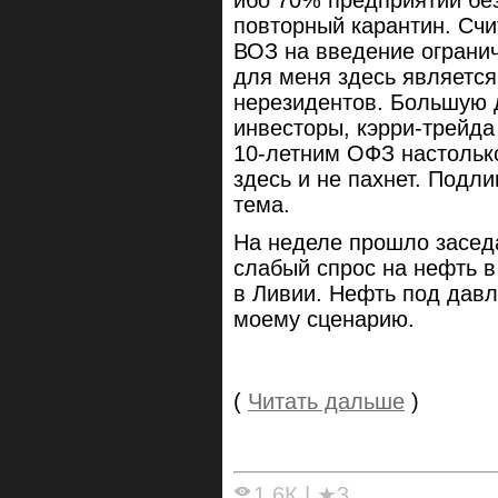
ибо 70% предприятий бе
повторный карантин. Счи
ВОЗ на введение ограни
для меня здесь является
нерезидентов. Большую 
инвесторы, кэрри-трейда 
10-летним ОФЗ настольк
здесь и не пахнет. Подли
тема.
На неделе прошло засед
слабый спрос на нефть в
в Ливии. Нефть под дав
моему сценарию.
(
Читать дальше
)
1.6К
|
★3