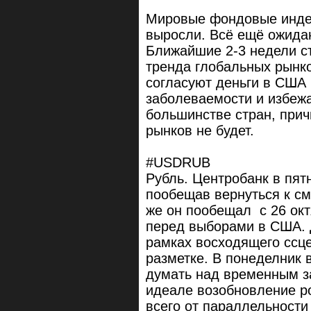
Мировые фондовые индек
выросли. Всё ещё ожида
Ближайшие 2-3 недели 
тренда глобальных рынк
согласуют деньги в США 
заболеваемости и избежа
большинстве стран, прич
рынков не будет.
#USDRUB
Рубль. Центробанк в пятн
пообещав вернуться к см
же он пообещал с 26 ок
перед выборами в США. Д
рамках восходящего ссц
разметке. В понеделник 
думать над временным з
идеале возобновление ро
всего от параллельности 