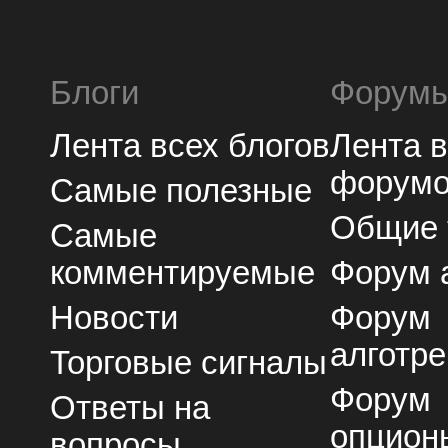
Блоги
Форум
Лента всех блогов
Лента 
форум
Самые полезные
Общие
Самые
комментируемые
Форум 
Новости
Форум
алготре
Торговые сигналы
Форум
Ответы на
опцион
вопросы