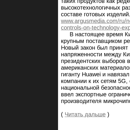
таких продуктов как ред
высокотехнологичных разр
составе готовых изделий.
www.argusmedia.com/ru/n
controls-on-technology-ex
В настоящее время Кит
крупным поставщиком ре
Новый закон был принят 
напряженности между Ки
президентских выборов 
американских материало
гиганту Huawei и навяза
компании к их сетям 5G,
национальной безопаснос
ввел экспортные огранич
производителя микрочип
(
Читать дальше
)