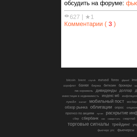
обсудить на форуме:
фью
627
|
★1
Комментарии (
3
)
eurusd
forex
imo
bitcoin
brent
cnyrub
gbpusd
банки
биткоин
брокеры
биржа
аэрофлот
в
дивиденды
доллар
д
гмк норникель
индекс мб
инфляция
инвестиции в недвижимость
мобильный пост
лукойл
мосбир
магнит
облигации
обзор рынка
опрос
опцио
раскрытие ин
прогноз по акциям
путин
сбербанк
сбер
северсталь
смартлаб
сво
торговые сигналы
трейдинг
ук
фьючерсы
фьючерс ртс