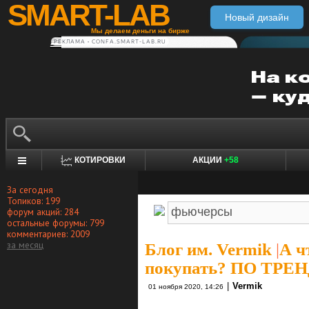
SMART-LAB
Новый дизайн
Мы делаем деньги на бирже
РЕКЛАМА • CONFA.SMART-LAB.RU
КОТИРОВКИ
АКЦИИ
+58
За сегодня
Топиков: 199
форум акций: 284
остальные форумы: 799
комментариев: 2009
за месяц
Блог им. Vermik
|
А ч
покупать? ПО ТРЕН
|
Vermik
01 ноября 2020, 14:26