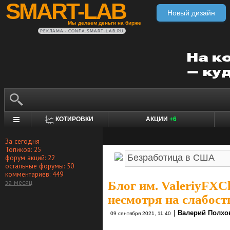
SMART-LAB
Новый дизайн
Мы делаем деньги на бирже
РЕКЛАМА • CONFA.SMART-LAB.RU
КОТИРОВКИ
АКЦИИ
+6
За сегодня
Топиков: 25
форум акций: 22
остальные форумы: 50
комментариев: 449
за месяц
Блог им. ValeriyFXC
несмотря на слабос
|
Валерий Полхо
09 сентября 2021, 11:40