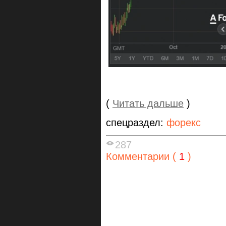
(
Читать дальше
)
спецраздел:
форекс
287
Комментарии (
1
)