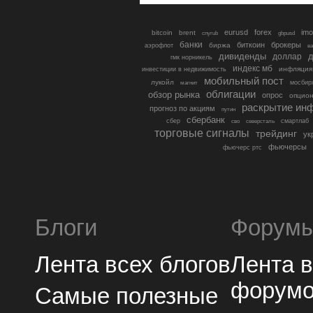
eurusd
forex
imo
bitcoin
brent
cnyrub
gbpusd
банки
биткоин
брокеры
биржа
аэрофлот
в
дивиденды
доллар
д
гмк норникель
индекс мб
инфляция
инвестиции в недвижимость
мобильный пост
лукойл
мосбир
магнит
облигации
обзор рынка
опрос
опцио
раскрытие ин
прогноз по акциям
путин
сбербанк
сбер
северсталь
смартлаб
сво
торговые сигналы
трейдинг
ук
фьючерсы
фьючерс ртс
Блоги
Форум
Лента всех блогов
Лента 
форум
Самые полезные