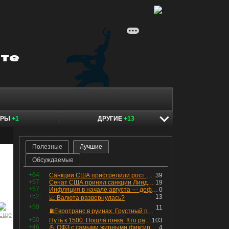
ЕРЫ
+1
ДРУГИЕ
+13
Полезные
Лучшие
Обсуждаемые
+64
Санкции США пристрелили рост акций в России
39
+57
Сенат США принял санкции Линдси Грэма против России
19
+57
Инфляция в начале августа — дефляция из-за топлива и плодоовощной корзины, но услуги продолжают дорожать, а рубль начал ослабевать.
0
+52
13
📈 Валюта развернулась?
+50
11
⛽️Евротранс в руинах. Грустный пост😶😞 Что изменилось в облигациях?
+50
Путь к 1500. Пошла гонка. Кто раньше продаст.
103
+46
💪 ОФЗ с самыми жирными фиксированными купонами
4