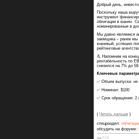
Добрый день, инвесто
Поскольку наша выруч
инструмент финансир
облигации в юанях. С
номинированные в дол
Мы давно являемся ак
заемщика – ранее мы 
юаневый, успешно пог
рейтинговые агентства
💪 Напомним на конец
рентабельность по EB
снизился на 7% до 58
Ключевые параметр
✅ Объем выпуска: не
✅ Номинал: $100
✅ Срок обращения: 2 
(
Читать дальше
)
спецраздел:
облигаци
обсудить на форуме:
529