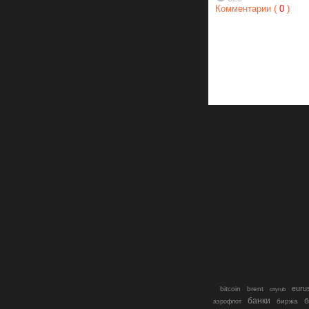
Комментарии (
0
)
euru
bitcoin
brent
cnyrub
банки
б
биржа
аэрофлот