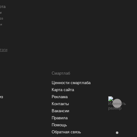
юта
и
оз
ии
 тэги
Смартлаб
Ценности смартлаба
Карта сайта
из
Реклама
Контакты
Вакансии
Правила
Помощь
Обратная связь