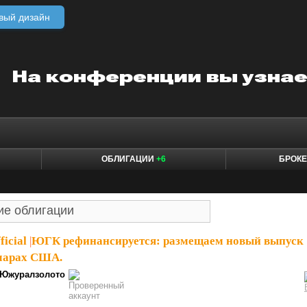
вый дизайн
ОБЛИГАЦИИ
+6
БРОК
icial
|
ЮГК рефинансируется: размещаем новый выпуск
лларах США.
Южуралзолото