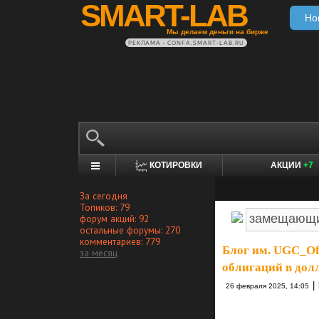
SMART-LAB
Но
Мы делаем деньги на бирже
РЕКЛАМА • CONFA.SMART-LAB.RU
КОТИРОВКИ
АКЦИИ
+7
За сегодня
Топиков: 79
форум акций: 92
остальные форумы: 270
комментариев: 779
Блог им. UGC_Off
за месяц
облигаций в до
|
26 февраля 2025, 14:05