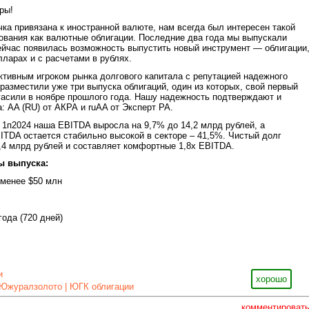
ры!
ка привязана к иностранной валюте, нам всегда был интересен такой
ования как валютные облигации. Последние два года мы выпускали
ейчас появилась возможность выпустить новый инструмент — облигации
ларах и с расчетами в рублях.
тивным игроком рынка долгового капитала с репутацией надежного
разместили уже три выпуска облигаций, один из которых, свой первый
асили в ноябре прошлого года. Нашу надежность подтверждают и
: AA (RU) от АКРА и ruAA от Эксперт РА.
 1п2024 наша EBITDA выросла на 9,7% до 14,2 млрд рублей, а
ITDA остается стабильно высокой в секторе – 41,5%. Чистый долг
,4 млрд рублей и составляет комфортные 1,8х EBITDA.
ы выпуска:
 менее $50 млн
года (720 дней)
и
хорошо
Южуралзолото | ЮГК облигации
комментироват