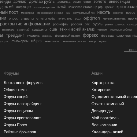
денды
золото
инвестиции
доллар
доллар рубль
дональд трамп
евро
криптовал
декс мб
инфляция
китай
ключевая ставка цб рф
кризис
инфляция в россии
ный пост
нефть
новост
московская биржа
мосбиржа
мтс
натуральный газ
новатэк
ции
оффтоп
опрос
прогн
опционы
отчеты мсфо
офз
портфель инвестора
отчеты рсбу
раскрытие информации
рубль
роснефть
россия
ртс
рынок
санкц
рынки
сша
технический анализ
сущфакты
торговые роботы
северсталь
смартлаб
торговля
лы
трейдинг
форекс
украина
фьючерс mix
фондовый рынок
фрс сша
финансы
цб рф
фьючерсы
экономика
рс ртс
экономика россии
юмор
яндекс
....все
Форумы
Акции
Лента всех форумов
Карта рынка
Общие темы
Котировки
Форум акций
Фундаментальный анал
Форум алготрейдинг
Отчеты компаний
Форум опционы
Дивиденды
Форум криптовалют
Мой портфель
Форум Forex
Все компании
Рейтинг брокеров
Календарь акций