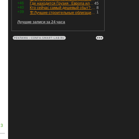
+46
Где находится Грузия : Европа или Азия
45
+40
Кто сейчас самый дешевый сбыт? Сводный пост по сбытовым компаниям по отчетам РСБУ за Q2 26г.
8
+39
1
🏗Лучшие строительные облигации первого эшелона
,
Лучшие записи за 24 часа
РЕКЛАМА • CONFA.SMART-LAB.RU
3
ь