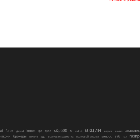
акции
s&p500
sd
forex
imoex
аналитик
si
gbpusd
ipo
nyse
usdrub
алроса
анализ
газп
иткоин
брокеры
втб
вопрос
валюта
вдо
волновая разметка
волновой анализ
газ