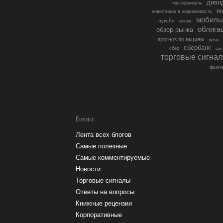
диви
гмк норникель
ин
инвестиции в недвижимость
мобиль
лукойл
магнит
облига
обзор рынка
прогноз по акциям
путин
сбербанк
сбер
сво
торговые сигна
фьюче
Блоги
Лента всех блогов
Самые полезные
Самые комментируемые
Новости
Торговые сигналы
Ответы на вопросы
Книжные рецензии
Корпоративные