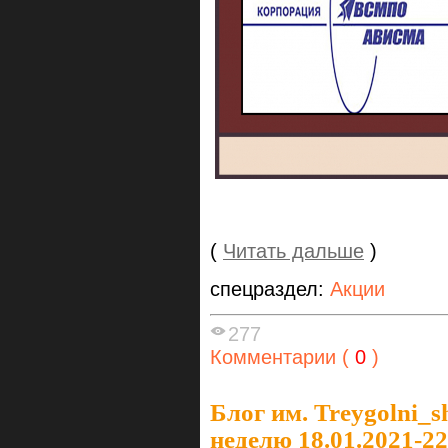
(
Читать дальше
)
спецраздел:
Акции
277
Комментарии (
0
)
Блог им. Treygolni_s
неделю 18.01.2021-22