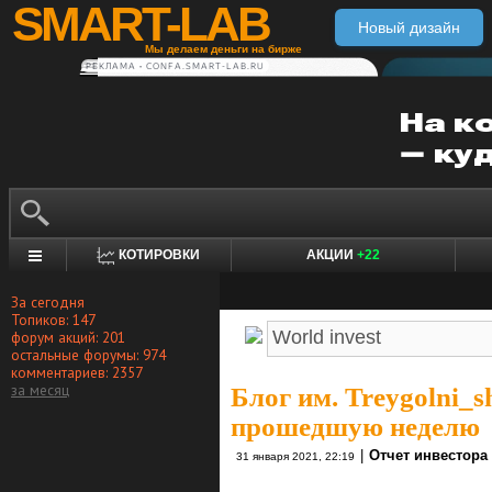
SMART-LAB
Новый дизайн
Мы делаем деньги на бирже
РЕКЛАМА • CONFA.SMART-LAB.RU
КОТИРОВКИ
АКЦИИ
+22
За сегодня
Топиков: 147
форум акций: 201
остальные форумы: 974
комментариев: 2357
за месяц
Блог им. Treygolni_s
прошедшую неделю
|
Отчет инвестора
31 января 2021, 22:19