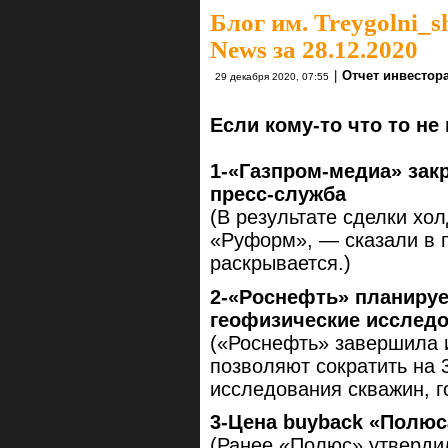
Блог им. Treygolni_s
News за 28.12.2020
|
Отчет инвестор
29 декабря 2020, 07:55
Если кому-то что то не
1-«Газпром-медиа» зак
пресс-служба
(В результате сделки х
«Руформ», — сказали в 
раскрывается.)
2-«Роснефть» планируе
геофизические исслед
(«Роснефть» завершила 
позволяют сократить на 
исследования скважин, г
3-Цена buyback «Полюс
(Ранее «Полюс» утверди