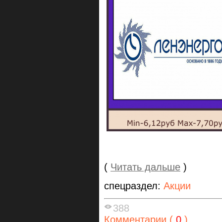
(
Читать дальше
)
спецраздел:
Акции
388
Комментарии (
0
)