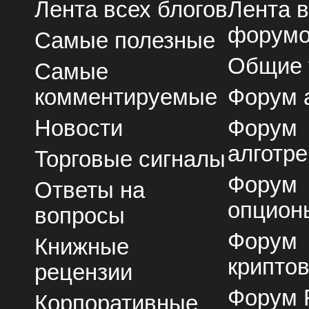
Лента всех блогов
Лента 
форум
Самые полезные
Общие
Самые
комментируемые
Форум 
Новости
Форум
алготре
Торговые сигналы
Форум
Ответы на
опцион
вопросы
Форум
Книжные
крипто
рецензии
Форум 
Корпоративные