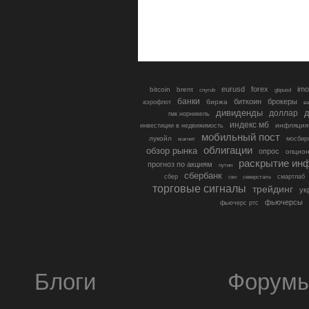
eurusd
forex
imo
bitcoin
brent
cnyrub
gbpusd
банки
биткоин
брокеры
биржа
аэрофлот
в
дивиденды
доллар
д
гмк норникель
индекс мб
инфляция
инвестиции в недвижимость
мобильный пост
лукойл
мосбир
магнит
облигации
обзор рынка
опрос
опцио
раскрытие ин
прогноз по акциям
путин
сбербанк
сбер
северсталь
смартлаб
сво
торговые сигналы
трейдинг
ук
фьючерсы
фьючерс ртс
Блоги
Форум