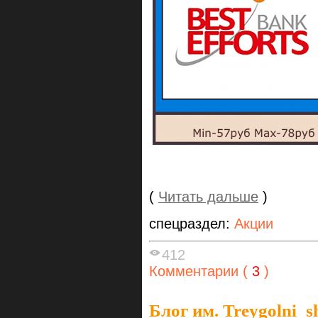
(
Читать дальше
)
спецраздел:
Акции
412
Комментарии (
3
)
Блог им. Treygolni_s