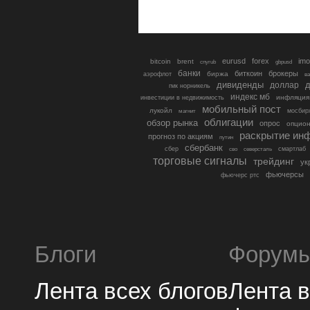
eurusd
forex
imo
bitcoin
brent
cnyrub
gbpusd
банки
биткоин
брокеры
биржа
аэрофлот
в
дивиденды
доллар
д
гмк норникель
индекс мб
инфляция
инвестиции в недвижимость
мобильный пост
лукойл
мосбир
магнит
облигации
обзор рынка
опрос
опцио
раскрытие ин
прогноз по акциям
путин
сбербанк
сбер
северсталь
смартлаб
сво
торговые сигналы
трейдинг
ук
фьючерсы
фьючерс ртс
Блоги
Форум
Лента всех блогов
Лента 