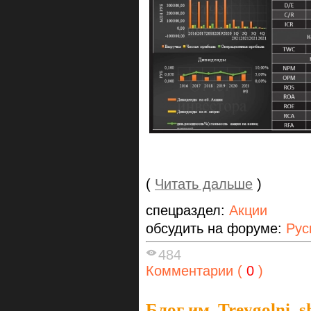
(
Читать дальше
)
спецраздел:
Акции
обсудить на форуме:
Рус
484
Комментарии (
0
)
Блог им. Treygolni_s