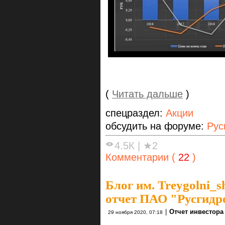
(
Читать дальше
)
спецраздел:
Акции
обсудить на форуме:
Рус
4.5К
|
★2
Комментарии (
22
)
Блог им. Treygolni_s
отчет ПАО "Русгид
|
Отчет инвестора
29 ноября 2020, 07:18