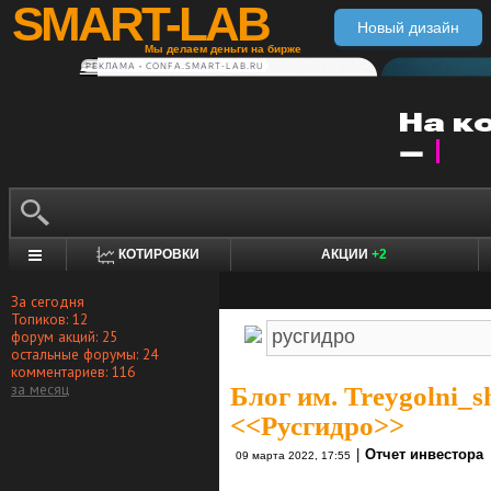
SMART-LAB
Новый дизайн
Мы делаем деньги на бирже
РЕКЛАМА • CONFA.SMART-LAB.RU
КОТИРОВКИ
АКЦИИ
+2
За сегодня
Топиков: 12
форум акций: 25
остальные форумы: 24
комментариев: 116
за месяц
Блог им. Treygolni_s
<<Русгидро>>
|
Отчет инвестора
09 марта 2022, 17:55