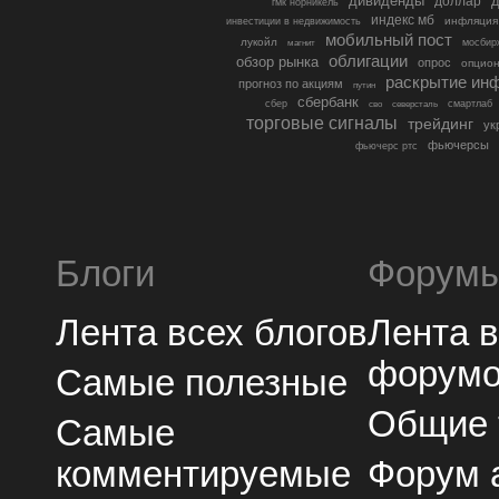
дивиденды
доллар
д
гмк норникель
индекс мб
инфляция
инвестиции в недвижимость
мобильный пост
лукойл
мосбир
магнит
облигации
обзор рынка
опрос
опцио
раскрытие ин
прогноз по акциям
путин
сбербанк
сбер
северсталь
смартлаб
сво
торговые сигналы
трейдинг
ук
фьючерсы
фьючерс ртс
Блоги
Форум
Лента всех блогов
Лента 
форум
Самые полезные
Общие
Самые
комментируемые
Форум 