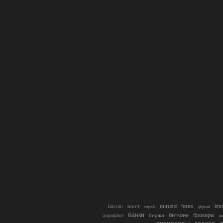
eurusd
forex
imo
bitcoin
brent
cnyrub
gbpusd
банки
биткоин
брокеры
биржа
аэрофлот
в