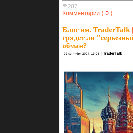
287
Комментарии (
0
)
Блог им. TraderTalk
грядет ли "серьезны
обман?
|
TraderTalk
05 сентября 2024, 15:03