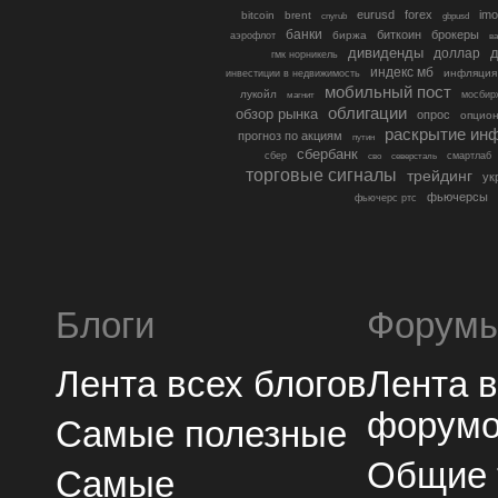
eurusd
forex
imo
bitcoin
brent
cnyrub
gbpusd
банки
биткоин
брокеры
биржа
аэрофлот
в
дивиденды
доллар
д
гмк норникель
индекс мб
инфляция
инвестиции в недвижимость
мобильный пост
лукойл
мосбир
магнит
облигации
обзор рынка
опрос
опцио
раскрытие ин
прогноз по акциям
путин
сбербанк
сбер
северсталь
смартлаб
сво
торговые сигналы
трейдинг
ук
фьючерсы
фьючерс ртс
Блоги
Форум
Лента всех блогов
Лента 
форум
Самые полезные
Общие
Самые