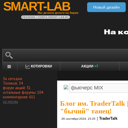
SMART-LAB
Новый дизайн
Мы делаем деньги на бирже
РЕКЛАМА • CONFA.SMART-LAB.RU
КОТИРОВКИ
АКЦИИ
+7
За сегодня
Топиков: 34
форум акций: 31
остальные форумы: 104
комментариев: 611
за месяц
Блог им. TraderTalk
"бычий" танец!
|
TraderTalk
26 сентября 2024, 15:25