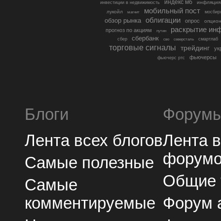
индекс мб
инфляция
инвестиции в недвижимость
мобильный пост
лукойл
мосбир
магнит
облигации
обзор рынка
опрос
опцио
раскрытие ин
прогноз по акциям
путин
сбербанк
сбер
северсталь
смартлаб
сво
торговые сигналы
трейдинг
ук
фьючерсы
фьючерс ртс
Блоги
Форум
Лента всех блогов
Лента 
форум
Самые полезные
Общие
Самые
комментируемые
Форум 