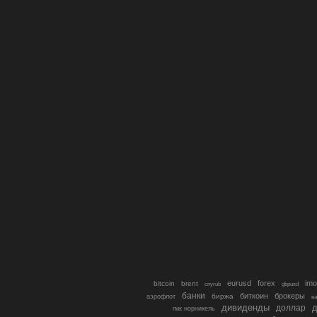
eurusd
forex
imo
bitcoin
brent
cnyrub
gbpusd
банки
биткоин
брокеры
биржа
аэрофлот
в
дивиденды
доллар
д
гмк норникель