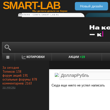
SMART-LAB
Новый дизайн
Мы делаем деньги на бирже
РЕКЛАМА • CONFA.SMART-LAB.RU
КОТИРОВКИ
АКЦИИ
+19
За сегодня
Топиков: 138
форум акций: 191
остальные форумы: 878
комментариев: 2163
Сюда еще никто не успел написать
за месяц