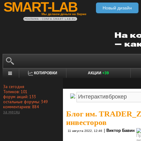
SMART-LAB
Новый дизайн
Мы делаем деньги на бирже
РЕКЛАМА • CONFA.SMART-LAB.RU
КОТИРОВКИ
АКЦИИ
+39
За сегодня
Топиков: 101
форум акций: 133
остальные форумы: 349
комментариев: 884
за месяц
Блог им. TRADER_
инвесторов
|
Виктор Бавин
11 августа 2022, 12:46