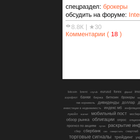
спецраздел:
брокеры
обсудить на форуме:
Inte
8.8К
|
★30
Комментарии (
18
)
eurusd
forex
imo
bitcoin
brent
cnyrub
gbpusd
банки
биткоин
брокеры
биржа
аэрофлот
в
дивиденды
доллар
д
гмк норникель
индекс мб
инфляция
инвестиции в недвижимость
мобильный пост
лукойл
мосбир
магнит
облигации
обзор рынка
опрос
опцио
раскрытие ин
прогноз по акциям
путин
сбербанк
сбер
северсталь
смартлаб
сво
торговые сигналы
трейдинг
ук