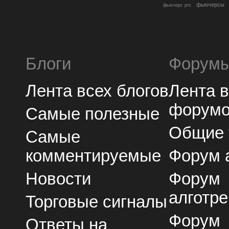
фьючерсы
фьючерс ртс
Блоги
Форум
Лента всех блогов
Лента 
форум
Самые полезные
Общие
Самые
комментируемые
Форум 
Новости
Форум
алготре
Торговые сигналы
Форум
Ответы на