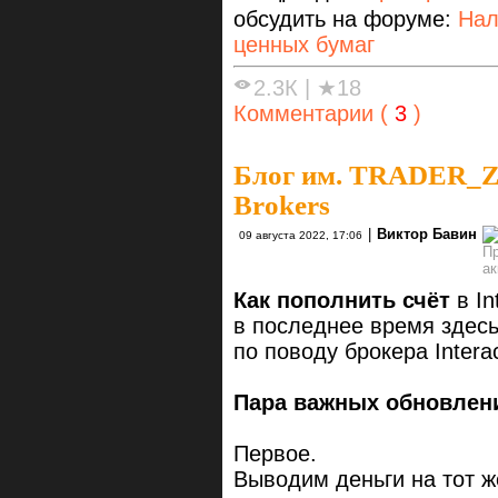
обсудить на форуме:
Нал
ценных бумаг
2.3К
|
★18
Комментарии (
3
)
Блог им. TRADER_
Brokers
|
Виктор Бавин
09 августа 2022, 17:06
Как пополнить счёт
в In
в последнее время здесь
по поводу брокера Interac
Пара важных обновлен
Первое.
Выводим деньги на тот ж