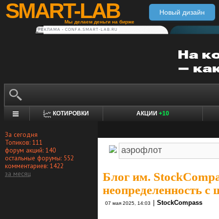
SMART-LAB
Новый дизайн
Мы делаем деньги на бирже
РЕКЛАМА • CONFA.SMART-LAB.RU
КОТИРОВКИ
АКЦИИ
+10
За сегодня
Топиков: 111
форум акций: 140
остальные форумы: 552
комментариев: 1422
за месяц
Блог им. StockCompa
неопределенность с 
|
StockCompass
07 мая 2025, 14:03