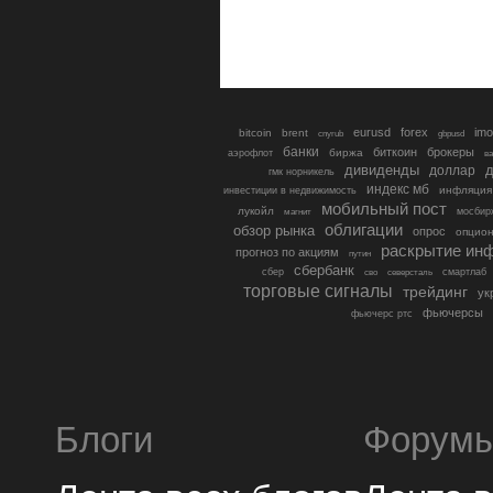
eurusd
forex
imo
bitcoin
brent
cnyrub
gbpusd
банки
биткоин
брокеры
биржа
аэрофлот
в
дивиденды
доллар
д
гмк норникель
индекс мб
инфляция
инвестиции в недвижимость
мобильный пост
лукойл
мосбир
магнит
облигации
обзор рынка
опрос
опцио
раскрытие ин
прогноз по акциям
путин
сбербанк
сбер
северсталь
смартлаб
сво
торговые сигналы
трейдинг
ук
фьючерсы
фьючерс ртс
Блоги
Форум