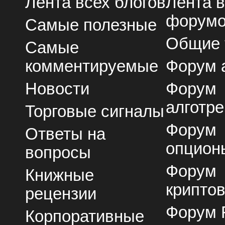
Лента всех блогов
Лента 
форум
Самые полезные
Общие
Самые
комментируемые
Форум 
Новости
Форум
алготре
Торговые сигналы
Форум
Ответы на
опцион
вопросы
Форум
Книжные
крипто
рецензии
Форум 
Корпоративные