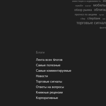
ин
инвестиции в недвижимость
мобиль
лукойл
магнит
облига
обзор рынка
прогноз по акциям
путин
сбербанк
сбер
сво
торговые сигна
фьюче
Блоги
Лента всех блогов
Самые полезные
Самые комментируемые
Новости
Торговые сигналы
Ответы на вопросы
Книжные рецензии
Корпоративные