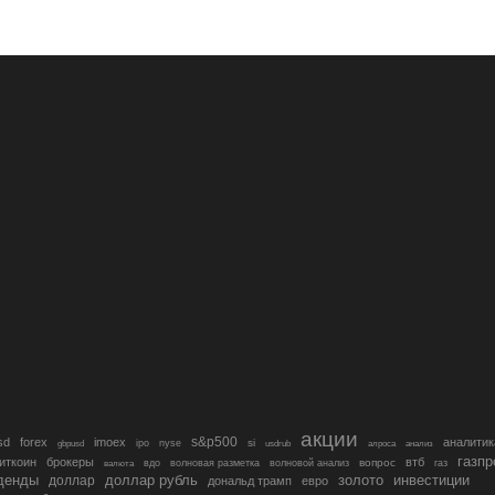
акции
s&p500
sd
forex
imoex
аналитик
si
gbpusd
ipo
nyse
usdrub
алроса
анализ
газп
иткоин
брокеры
втб
вопрос
валюта
вдо
волновая разметка
волновой анализ
газ
денды
золото
инвестиции
доллар
доллар рубль
дональд трамп
евро