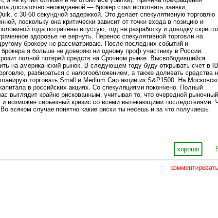
ала достаточно неожиданной — брокер стал исполнять заявки,
uik, с 30-60 секундной задержкой. Это делает спекулятивную торговлю
ной, поскольку она критически зависит от точки входа в позицию и
 половиной года потрачены впустую, год на разработку и доводку скрипт
траченное здоровье не вернуть. Перенос спекулятивной торговли на
ругому брокеру не рассматриваю. После последних событий и
 брокера я больше не доверяю ни одному проф участнику в России.
грозит полной потерей средств на Срочном рынке. Высвободившийся
ить на американский рынок. В следующем году буду открывать счет в IB
орговлю, разбираться с налогообложением, а также доливать средства 
планирую торговать Small и Medium Cap акции из S&P1500. На Московск
капитала в российских акциях. Со спекуляциями покончено. Полный
час выглядит крайне рискованным, учитывая то, что очередной рыночный
у и возможен серьезный кризис со всеми вытекающими последствиями. 
. Во всяком случае понятно какие риски ты несешь и за что получаешь
хорошо
комментироват