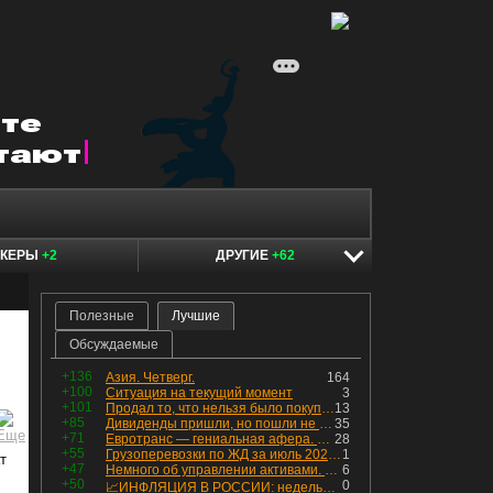
ОКЕРЫ
+2
ДРУГИЕ
+62
Полезные
Лучшие
Обсуждаемые
+136
Азия. Четверг.
164
+100
Ситуация на текущий момент
3
+101
Продал то, что нельзя было покупать. Изменения в портфеле
13
+85
Дивиденды пришли, но пошли не туда
35
+71
Евротранс — гениальная афера. Собрал с инвесторов денег, выплатил дивидендов больше текущей капитализации и ушёл в дефолт
28
+55
Грузоперевозки по ЖД за июль 2026 г. — четвёртый месяц подряд роста, чёрные металлы на уровне прошлого года, а каменный уголь в плюсе.
1
т
+47
Немного об управлении активами. Для заинтересованных
6
+50
0
📈ИНФЛЯЦИЯ В РОССИИ: недельная дефляция, но в годовом выражении рост 😢