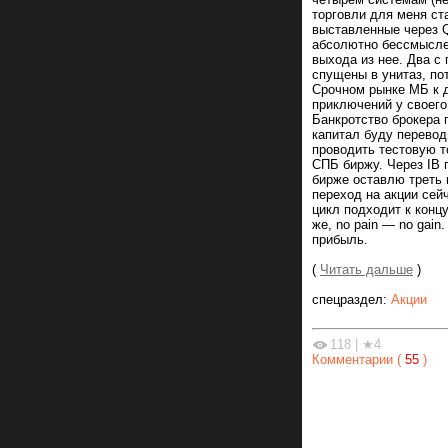
торговли для меня ст
выставленные через Q
абсолютно бессмыслен
выхода из нее. Два с
спущены в унитаз, по
Срочном рынке МБ к д
приключений у своего
Банкротство брокера 
капитал буду перевод
проводить тестовую т
СПБ биржу. Через IB 
бирже оставлю треть 
переход на акции сей
цикл подходит к конц
же, no pain — no gain
прибыль.
(
Читать дальше
)
спецраздел:
Акции
118
|
★4
Комментарии (
55
)