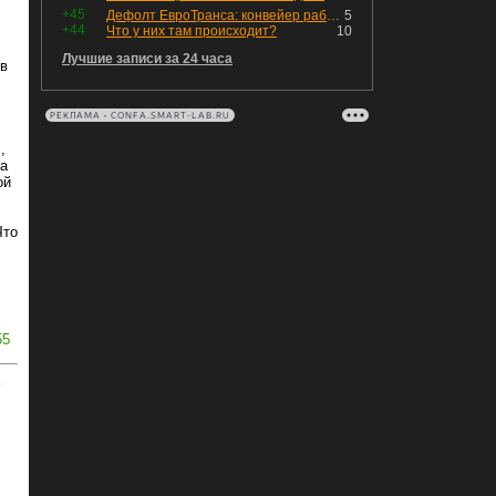
+45
Дефолт ЕвроТранса: конвейер работает исправно
5
+44
Что у них там происходит?
10
Лучшие записи за 24 часа
ов
РЕКЛАМА • CONFA.SMART-LAB.RU
,
на
ой
Что
55
ь