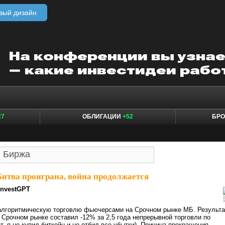
вый дизайн
27
ОБЛИГАЦИИ
+52
БР
Битва проиграна, война продолжается
InvestGPT
 алгоритмическую торговлю фьючерсами на Срочном рынке МБ. Результа
 Срочном рынке составил -12% за 2,5 года непрерывной торговли по
т, я не купил биткойн и не отбил все убытки). Причина прекращения