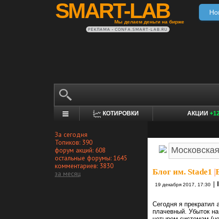
SMART-LAB
Но
Мы делаем деньги на бирже
РЕКЛАМА • CONFA.SMART-LAB.RU
КОТИРОВКИ
АКЦИИ
+1
За сегодня
Топиков: 390
форум акций: 608
остальные форумы: 1645
комментариев: 3830
Блог им. Stade1
|
за месяц
|
19 декабря 2017, 17:30
Сегодня я прекратил
плачевный. Убыток на
четырем системам (не