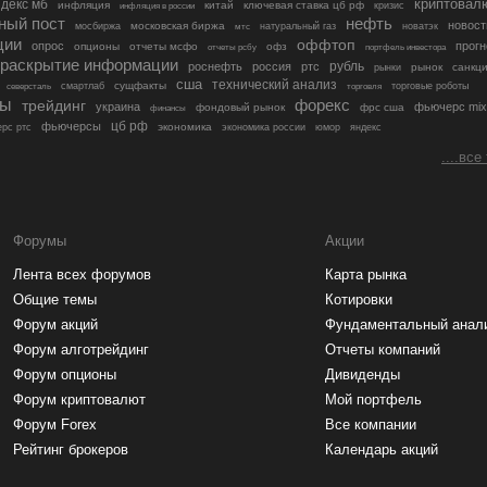
криптовал
декс мб
инфляция
китай
ключевая ставка цб рф
кризис
инфляция в россии
ный пост
нефть
новост
московская биржа
мосбиржа
мтс
натуральный газ
новатэк
ции
оффтоп
опрос
прогн
опционы
отчеты мсфо
офз
портфель инвестора
отчеты рсбу
раскрытие информации
рубль
роснефть
россия
ртс
рынок
санкц
рынки
сша
технический анализ
сущфакты
торговые роботы
северсталь
смартлаб
торговля
лы
трейдинг
форекс
украина
фьючерс mix
фондовый рынок
фрс сша
финансы
цб рф
фьючерсы
экономика
рс ртс
экономика россии
юмор
яндекс
....все
Форумы
Акции
Лента всех форумов
Карта рынка
Общие темы
Котировки
Форум акций
Фундаментальный анал
Форум алготрейдинг
Отчеты компаний
Форум опционы
Дивиденды
Форум криптовалют
Мой портфель
Форум Forex
Все компании
Рейтинг брокеров
Календарь акций