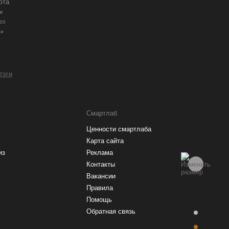
юта
и
оз
ии
 тэги
Смартлаб
Ценности смартлаба
Карта сайта
из
Реклама
Контакты
Вакансии
Правила
Помощь
Обратная связь