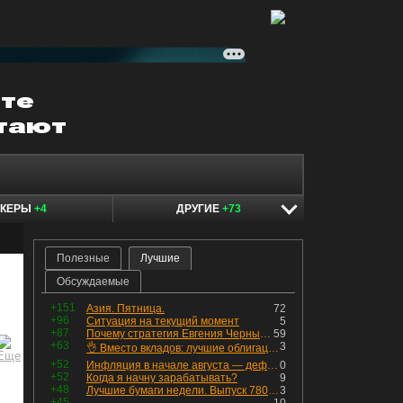
ОКЕРЫ
+4
ДРУГИЕ
+73
Полезные
Лучшие
Обсуждаемые
+151
Азия. Пятница.
72
+96
Ситуация на текущий момент
5
+87
Почему стратегия Евгения Черных приведет вас к убыткам в 2026 году
59
+63
3
👌 Вместо вкладов: лучшие облигации — только супер надёжные
+52
Инфляция в начале августа — дефляция из-за топлива и плодоовощной корзины, но услуги продолжают дорожать, а рубль начал ослабевать.
0
+52
Когда я начну зарабатывать?
9
+48
Лучшие бумаги недели. Выпуск 780 – обновления для пятницы
3
+45