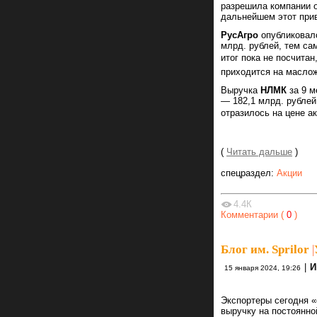
разрешила компании о
дальнейшем этот прив
РусАгро
опубликовало
млрд. рублей, тем са
итог пока не посчитан
приходится на маслож
Выручка
НЛМК
за 9 м
— 182,1 млрд. рублей
отразилось на цене а
(
Читать дальше
)
спецраздел:
Акции
4.4К
Комментарии (
0
)
Блог им. Sprilor
|
|
И
15 января 2024, 19:26
Экспортеры сегодня 
выручку на постоянно