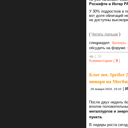
Роснефти и Интер Р
У 30% подростков в 
вот доля облигаций н
не доступны высокори
(
Читать дальше
)
спецраздел:
брокеры
обсудить на форуме:
1.1К
Комментарии (
9
)
Блог им. Sprilor
|
января на Мосбир
|
И
29 января 2024, 19:10
После двух недель бо
вполне положительны
металлургов и энерг
пункта.
В лидеры роста сего