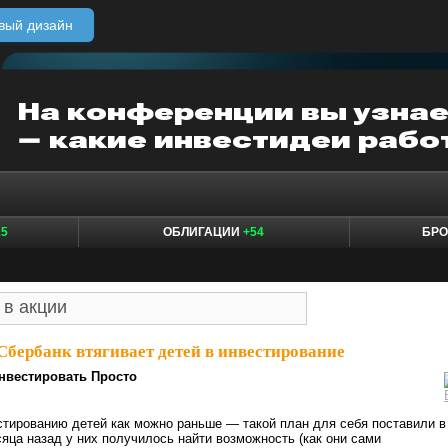
вый дизайн
15
ОБЛИГАЦИИ
+54
БР
Сбербанк втягивает детей в инвестирование
нвестировать Просто
стированию детей как можно раньше — такой план для себя поставили в
сяца назад у них получилось найти возможность (как они сами