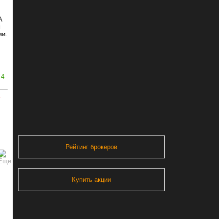
А
м
ми.
4
ь
Рейтинг брокеров
Купить акции