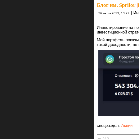
Блог им. Sprilor
|
|
Ин
26 июля 2023, 13:27
Инвестирование на по
инвестиционной страт
Мой портфель показыв
такой доходности, не
спецраздел:
Акции