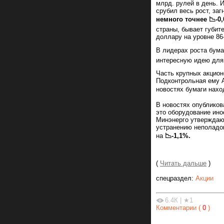
млрд. рулей в день. 
срубил весь рост, за
немного точнее 📉-0
страны, бывает губит
доллару на уровне 86
В лидерах роста бум
интересную идею для 
Часть крупных акцио
Подконтрольная ему A
новостях бумаги нахо
В новостях опубликов
это оборудование ино
Минэнерго утверждаю
устранению неполадок
на
📉-1,1%.
(
Читать дальше
)
спецраздел:
Акции
6.4К
|
★1
Комментарии (
0
)