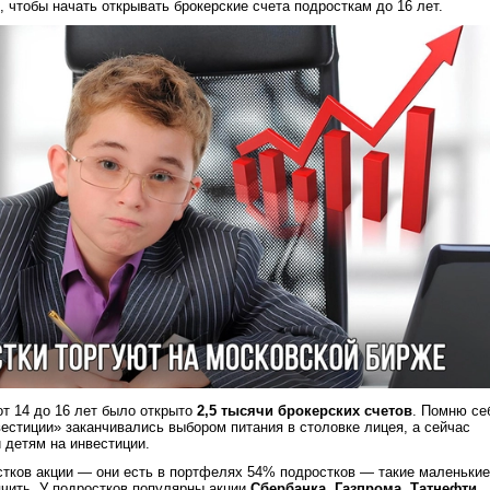
, чтобы начать открывать брокерские счета подросткам до 16 лет.
от 14 до 16 лет было открыто
2,5 тысячи брокерских счетов
. Помню се
нвестиции» заканчивались выбором питания в столовке лицея, а сейчас
 детям на инвестиции.
стков акции — они есть в портфелях 54% подростков — такие маленькие
чить. У подростков популярны акции
Сбербанка, Газпрома, Татнефти,