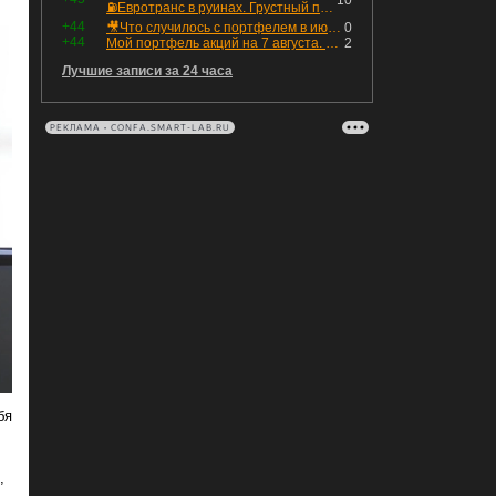
10
⛽️Евротранс в руинах. Грустный пост😶😞 Что изменилось в облигациях?
+44
🎥Что случилось с портфелем в июле - честный разбор / Инвестировать Просто
0
+44
Мой портфель акций на 7 августа. Покупки активов и реинвестирование дивидендов. Создание пассивного дохода
2
Лучшие записи за 24 часа
РЕКЛАМА • CONFA.SMART-LAB.RU
бя
,