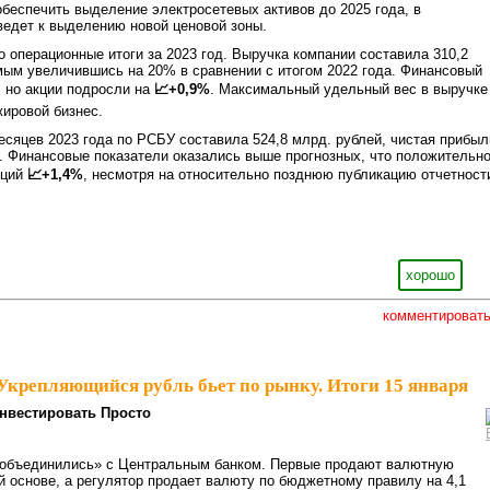
беспечить выделение электросетевых активов до 2025 года, в
едет к выделению новой ценовой зоны.
 операционные итоги за 2023 год. Выручка компании составила 310,2
мым увеличившись на 20% в сравнении с итогом 2022 года. Финансовый
, но акции подросли на
📈+0,9%
. Максимальный удельный вес в выручке
ировой бизнес.
есяцев 2023 года по РСБУ составила 524,8 млрд. рублей, чистая прибыл
. Финансовые показатели оказались выше прогнозных, что положительн
кций
📈+1,4%
, несмотря на относительно позднюю публикацию отчетност
хорошо
комментироват
Укрепляющийся рубль бьет по рынку. Итоги 15 января⁠⁠
нвестировать Просто
«объединились» с Центральным банком. Первые продают валютную
й основе, а регулятор продает валюту по бюджетному правилу на 4,1