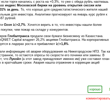
И если торги начались с роста на +0,3%, то уже с обеда рубль наотмашь
гнав
индекс Московской биржи на уровень открытия сессии или
,01% за день
. То, что хорошо для среднестатистического жителя нашей
ельным для инвестора. Аналитики прогнозируют на январь курс рубля к
-87 рублей.
аги
Ozon 📈+2,7%
. Хочется верить в то, что инвесторы нашли более
покупки, чем пожар на складе у конкурентов.
неров
Глобалтранса
продали свои бумаги бизнесмену из Казахстана.
QNIET Capital владеет 26,2% акциями Глобалтранса. На корпоративных
дятся в лидерах роста и прибавляют
📈+1,8%
.
али информацию об аварии оборудования на Нижегородском НПЗ. Так ка
странное, то остаются опросы по скорости его починки или замены. В
т, что
Лукойл
(а этот завод принадлежит именно им) уже составил план
 в кратчайшие сроки. Авария нашла отражение в коррекции акций
хорошо
комментироват