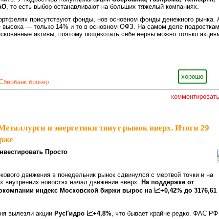
АО
, то есть выбор останавливают на больших тяжелый компаниях.
портфелях присутствуют фонды, нов основном фонды денежного рынка. 
е высока — только 14% и то в основном ОФЗ. На самом деле подростка
скованные активы, поэтому пощекотать себе нервы можно только акция
хорошо
Сбербанк брокер
комментироват
Металлурги и энергетики тянут рынок вверх. Итоги 29
же⁠⁠
нвестировать Просто
кового движения в понедельник рынок сдвинулся с мертвой точки и на
х внутренних новостях начал движение вверх.
На поддержке от
окомпании индекс Московской биржи вырос на 📈+0,42% до 3176,61
дня вылезли акции
РусГидро 📈+4,8%
, что бывает крайне редко. ФАС РФ