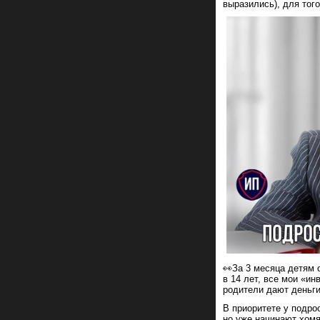
выразились), для того
👀За 3 месяца детям 
в 14 лет, все мои «и
родители дают деньги
В приоритете у подро
но уже начинают хомя