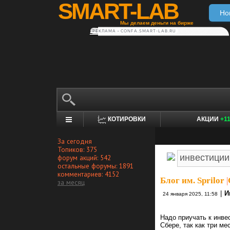
SMART-LAB
Но
Мы делаем деньги на бирже
РЕКЛАМА • CONFA.SMART-LAB.RU
КОТИРОВКИ
АКЦИИ
+1
За сегодня
Топиков: 375
форум акций: 542
остальные форумы: 1891
комментариев: 4152
Блог им. Sprilor
|
за месяц
|
И
24 января 2025, 11:58
Надо приучать к инве
Сбере, так как три ме