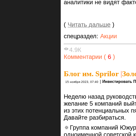
аналитики не видят факт
(
Читать дальше
)
спецраздел:
Акции
4.9К
Комментарии (
6
)
Блог им. Sprilor
|
Зол
|
Инвестировать П
15 ноября 2023, 07:40
Неделю назад руководст
желание 5 компаний выйт
из этих потенциальных п
Давайте разбираться.
🔅Группа компаний Южур
одноименной советской к