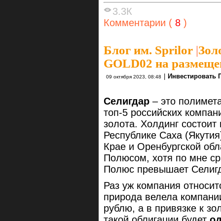
3.3К
Комментарии (
8
)
Блог им. Sprilor
|
Зол
GOLD02 на размещен
|
Инвестировать 
09 октября 2023, 08:48
Селигдар
– это полимета
топ-5 российских компа
золота. Холдинг состоит
Республике Саха (Якутия
Крае и Оренбургской обла
Полюсом, хотя по мне ср
Полюс превышает Селигда
Раз уж компания относит
природа велела компании
рублю, а в привязке к з
такой облигации будет
од