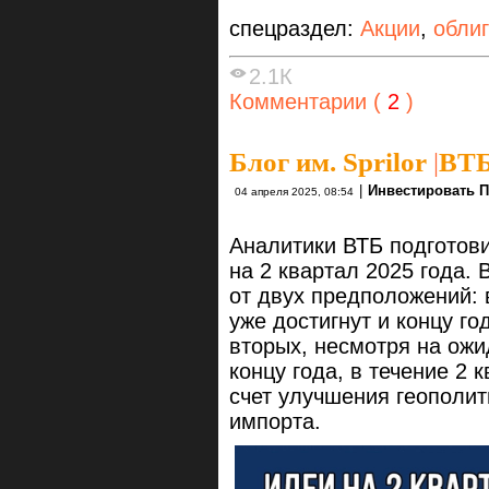
спецраздел:
Акции
,
обли
2.1К
Комментарии (
2
)
Блог им. Sprilor
|
ВТБ 
|
Инвестировать П
04 апреля 2025, 08:54
Аналитики ВТБ подготов
на 2 квартал 2025 года. 
от двух предположений: 
уже достигнут и концу го
вторых, несмотря на ожи
концу года, в течение 2 
счет улучшения геополит
импорта.