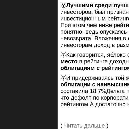
🥇
Лучшими среди лучш
инвесторов, был признан
инвестиционным рейтинго
При этом чем ниже рейти
понятно, ведь опускаясь 
невозврата. Вложения в
инвесторам доход в раз
🥈Как говорится, яблоко
место
в рейтинге доходн
облигациям с рейтинго
🥉И придерживаясь той ж
облигации с наивысши
составила 18,7%Дельта п
что дефолт по корпорат
рейтингом А достаточно 
(
Читать дальше
)