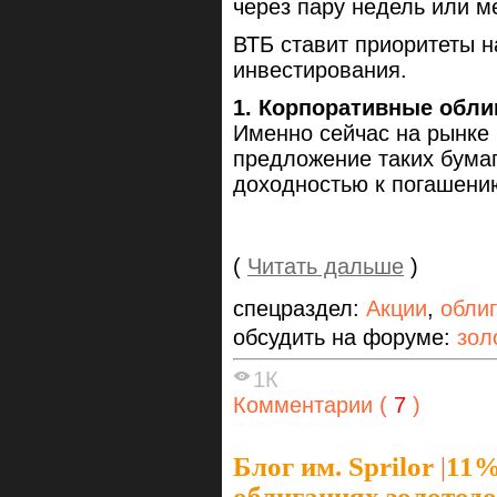
через пару недель или м
ВТБ ставит приоритеты 
инвестирования.
1. Корпоративные обли
Именно сейчас на рынке
предложение таких бума
доходностью к погашению
(
Читать дальше
)
спецраздел:
Акции
,
обли
обсудить на форуме:
зол
1К
Комментарии (
7
)
Блог им. Sprilor
|
11%
облигациях золото