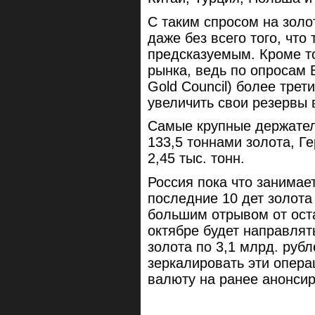
С таким спросом на золо
даже без всего того, что
предсказуемым. Кроме т
рынка, ведь по опросам 
Gold Council) более трет
увеличить свои резервы в
Самые крупные держател
133,5 тоннами золота, Г
2,45 тыс. тонн.
Россия пока что занимает
последние 10 дет золота
большим отрывом от ост
октябре будет направлят
золота по 3,1 млрд. рубл
зеркалировать эти опера
валюту на ранее анонсир