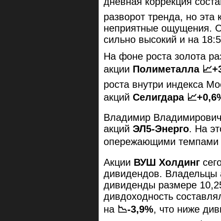
дневная коррекция сост
разворот тренда, но эта 
неприятные ощущения. О
сильно высокий и на 18:5
На фоне роста золота ра
акции
Полиметалла 📈+
роста внутри индекса Мо
акций
Селигдара 📈+0,6
Владимир Владимирович 
акций
ЭЛ5-Энерго
. На э
опережающими темпами
Акции
ВУШ Холдинг
сего
дивидендов. Владельцы а
дивиденды размере 10,25
дивдоходность составля
на
📉-3,9%
, что ниже ди