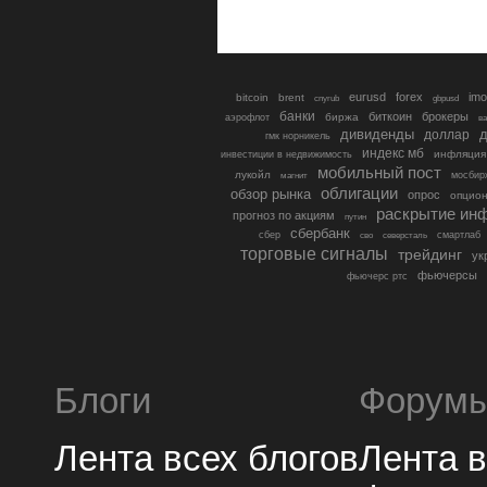
eurusd
forex
imo
bitcoin
brent
cnyrub
gbpusd
банки
биткоин
брокеры
биржа
аэрофлот
в
дивиденды
доллар
д
гмк норникель
индекс мб
инфляция
инвестиции в недвижимость
мобильный пост
лукойл
мосбир
магнит
облигации
обзор рынка
опрос
опцио
раскрытие ин
прогноз по акциям
путин
сбербанк
сбер
северсталь
смартлаб
сво
торговые сигналы
трейдинг
ук
фьючерсы
фьючерс ртс
Блоги
Форум
Лента всех блогов
Лента 