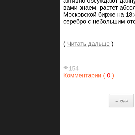
активно обсуждают данну
вами знаем, растет абсо
Московской бирже на 18:
серебро с небольшим от
(
Читать дальше
)
154
Комментарии (
0
)
← туда