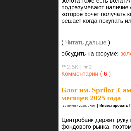
золота тоже есть волати
подразумевают наличие 
которое хочет получать 
решает когда покупать и
(
Читать дальше
)
обсудить на форуме:
зол
2.5К
|
★2
Комментарии (
6
)
Блог им. Sprilor
|
Сам
месяцев 2025 года⁠⁠
|
Инвестировать 
10 октября 2025, 07:04
Центробанк держит руку н
фондового рынка, поэтом