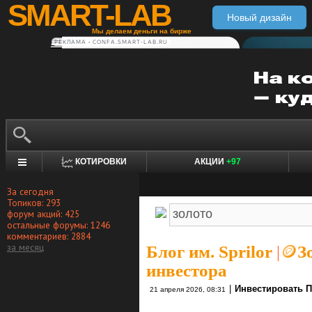
SMART-LAB
Новый дизайн
Мы делаем деньги на бирже
РЕКЛАМА • CONFA.SMART-LAB.RU
КОТИРОВКИ
АКЦИИ
+97
За сегодня
Топиков: 293
форум акций: 425
остальные форумы: 1246
комментариев: 2884
за месяц
Блог им. Sprilor
|
🪙З
инвестора
|
Инвестировать П
21 апреля 2026, 08:31