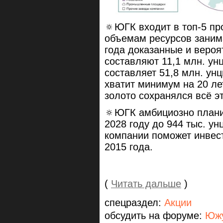
🔅ЮГК входит в топ-5 пр
объемам ресурсов занима
года доказанные и веро
составляют 11,1 млн. ун
составляет 51,8 млн. ун
хватит минимум на 20 ле
золото сохранялся всё э
🔅ЮГК амбициозно планир
2028 году до 944 тыс. ун
компании поможет инвес
2015 года.
(
Читать дальше
)
спецраздел:
Акции
обсудить на форуме:
Южу