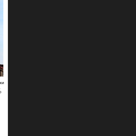
ки
,
о