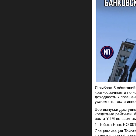
Я выбрал 5 облигаций
краткосрочным и по к
доходность к погашен
усложнять, если инве
Все выпуски доступн
кредитные рейтинги. 
роста YTM по всем вы
1. Тойота Банк БО-00
Специализация Тойота
кредитования официал