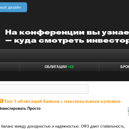
вый дизайн
ОБЛИГАЦИИ
+13
БРО
🏦Топ-5 облигаций банков с максимальным купоном
Инвестировать Просто
т баланс между доходностью и надёжностью. ОФЗ дают стабильность,