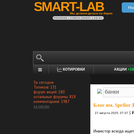
SMART-LAB
Но
Мы делаем деньги на бирже
РЕКЛАМА • CONFA.SMART-LAB.RU
КОТИРОВКИ
АКЦИИ
+16
За сегодня
Топиков: 131
форум акций: 180
остальные форумы: 818
комментариев: 1987
Блог им. Sprilor
|
за месяц
|
27 августа 2025, 07:37
Инвестор всегда ище