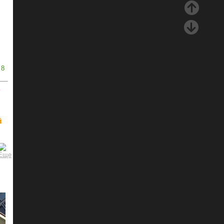
8
ь
й