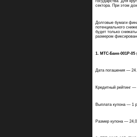
государства. Для кру
сектора. При этом до
Долговые бумаги фина
потенциального сниже
будет только снижать
размером фиксирован
1. МТС-Банк-001P-05
Дата погашения — 24.
Кредитный рейтинг —
Выплата купона — 1 р
Размер купона — 24,