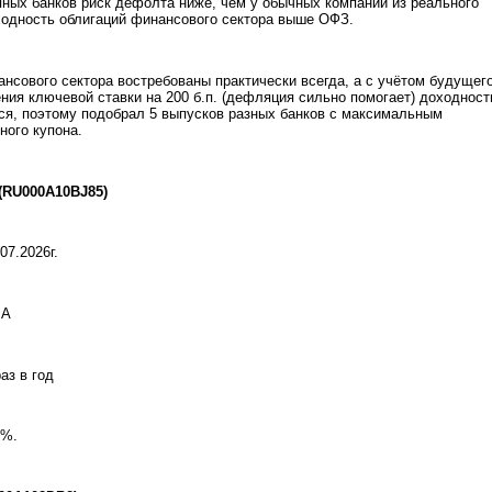
пных банков риск дефолта ниже, чем у обычных компаний из реального
ходность облигаций финансового сектора выше ОФЗ.
нсового сектора востребованы практически всегда, а с учётом будущег
ния ключевой ставки на 200 б.п. (дефляция сильно помогает) доходност
ся, поэтому подобрал 5 выпусков разных банков с максимальным
ного купона.
 (RU000A10BJ85)
07.2026г.
 А
аз в год
0%.