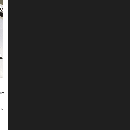
чем
 и