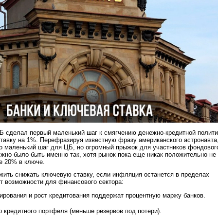
Б сделал первый маленький шаг к смягчению денежно-кредитной полити
тавку на 1%. Перефразируя известную фразу американского астронавта
то маленький шаг для ЦБ, но огромный прыжок для участников фондовог
но было быть именно так, хотя рынок пока еще никак положительно не
е 20% в ключе.
жить снижать ключевую ставку, если инфляция останется в пределах
оет возможности для финансового сектора:
рования и рост кредитования поддержат процентную маржу банков.
 кредитного портфеля (меньше резервов под потери).