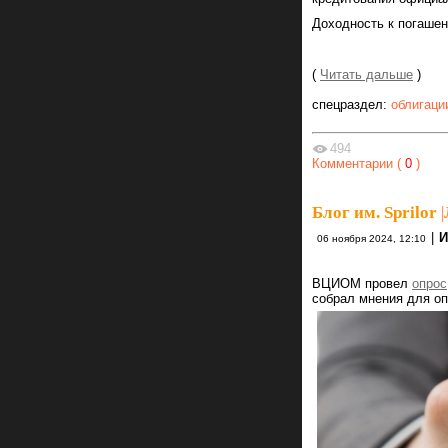
Доходность к погаше
(
Читать дальше
)
спецраздел:
облигаци
494
Комментарии (
0
)
Блог им. Sprilor
|
|
И
06 ноября 2024, 12:10
ВЦИОМ провел
опрос
собрал мнения для оп