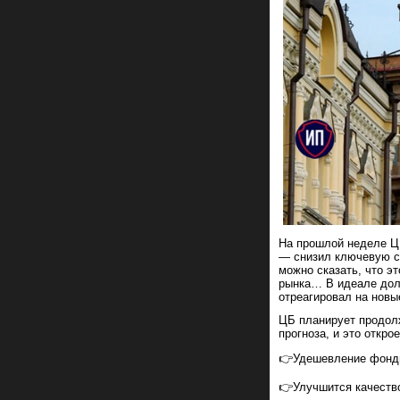
На прошлой неделе Ц
— снизил ключевую с
можно сказать, что э
рынка… В идеале долж
отреагировал на новы
ЦБ планирует продол
прогноза, и это откр
👉Удешевление фонди
👉Улучшится качество