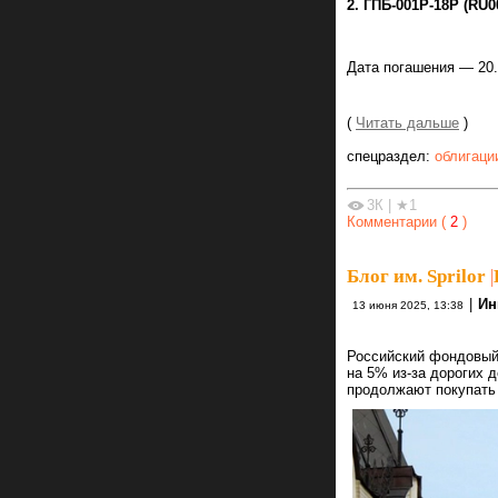
2. ГПБ-001Р-18Р (RU
Дата погашения — 20.1
(
Читать дальше
)
спецраздел:
облигаци
3К
|
★1
Комментарии (
2
)
Блог им. Sprilor
|
|
Ин
13 июня 2025, 13:38
Российский фондовый 
на 5% из-за дорогих 
продолжают покупать 