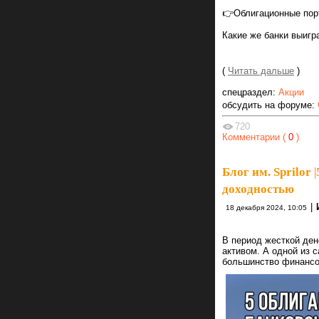
👉Облигационные пор
Какие же банки выигр
(
Читать дальше
)
спецраздел:
Акции
обсудить на форуме:
720
Комментарии (
0
)
Блог им. Sprilor
|
доходностью
|
18 декабря 2024, 10:05
В период жесткой де
активом. А одной из 
большинство финансов