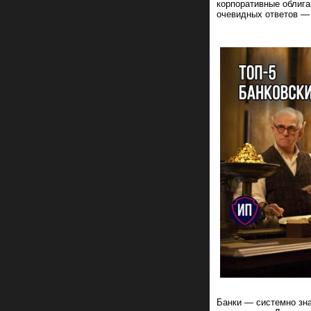
корпоративные облига
очевидных ответов — 
Банки — системно зн