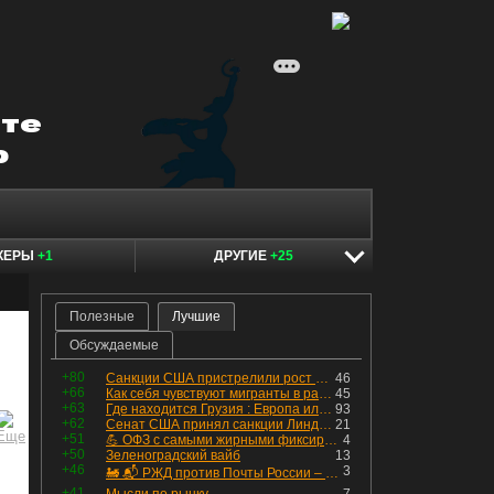
КЕРЫ
+1
ДРУГИЕ
+25
Полезные
Лучшие
Обсуждаемые
+80
Санкции США пристрелили рост акций в России
46
+66
Как себя чувствуют мигранты в раю, в который они так стремились
45
+63
Где находится Грузия : Европа или Азия
93
+62
Сенат США принял санкции Линдси Грэма против России
21
+51
💪 ОФЗ с самыми жирными фиксированными купонами
4
+50
Зеленоградский вайб
13
+46
3
🚂 📬 РЖД против Почты России – Какие облигации выбрать?
+41