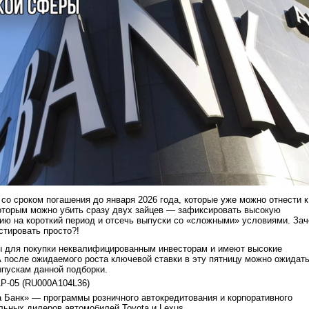
 со сроком погашения до января 2026 года, которые уже можно отнести к
оторым можно убить сразу двух зайцев — зафиксировать высокую
ию на короткий период и отсечь выпуски со «сложными» условиями. За
стировать просто?!
ы для покупки неквалифицированным инвесторам и имеют высокие
А после ожидаемого роста ключевой ставки в эту пятницу можно ожидать
пускам данной подборки.
1Р-05 (RU000A104L36)
 Банк» — программы розничного автокредитования и корпоративного
ьных дилеров автомобилей Toyota и Lexus.