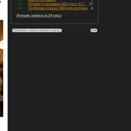
Мысли по рынку.
7
з
+41
Почему я ненавижу ВТБ (пост 217, 12+)
17
+33
Подборка лучших ОФЗ для получения дохода с наибольшей прибылью
4
Лучшие записи за 24 часа
РЕКЛАМА • CONFA.SMART-LAB.RU