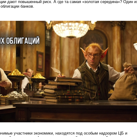
ции дают повышенный риск. А где та самая «золотая середина»? Один и
облигации банков.
ачимые участники экономики, находятся под особым надзором ЦБ и