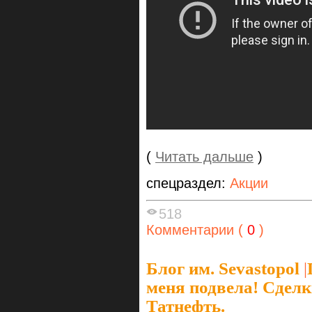
(
Читать дальше
)
спецраздел:
Акции
518
Комментарии (
0
)
Блог им. Sevastopol
|
меня подвела! Сделки
Татнефть.