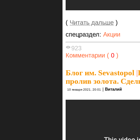
(
Читать дальше
)
спецраздел:
Акции
923
Комментарии (
0
)
Блог им. Sevastopol
|
пролив золота. Сде
|
Виталий
10 января 2021, 20:01