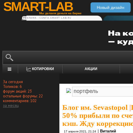
SMART-LAB
Новый дизайн
Мы делаем деньги на бирже
РЕКЛАМА • CONFA.SMART-LAB.RU
КОТИРОВКИ
АКЦИИ
За сегодня
Топиков: 6
форум акций: 23
остальные форумы: 22
комментариев: 102
за месяц
Блог им. Sevastopol
|
50% прибыли по сче
кэш. Жду коррекцию
|
Виталий
17 апреля 2021, 21:24