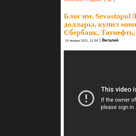
Блог им. Sevastopol
|
доллары, купил мног
Сбербанк, Татнефть,
|
Виталий
24 января 2021, 21:56