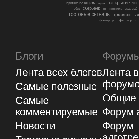
раскрытие ин
прогноз по акциям
путин
сбербанк
сбер
северсталь
смартлаб
сво
торговые сигналы
трейдинг
ук
фьючерсы
фьючерс ртс
Блоги
Форум
Лента всех блогов
Лента 
форум
Самые полезные
Общие
Самые
комментируемые
Форум 
Новости
Форум
алготре