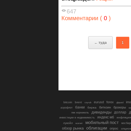
647
Комментарии (
0
)
← туда
1
eurusd
forex
imo
bitcoin
brent
cnyrub
gbpusd
банки
биткоин
брокеры
биржа
аэрофлот
в
дивиденды
доллар
д
гмк норникель
индекс мб
инфляция
инвестиции в недвижимость
мобильный пост
лукойл
мосбир
магнит
облигации
обзор рынка
опрос
опцио