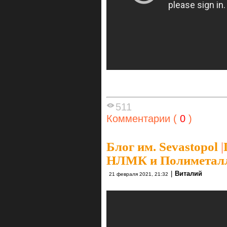
511
Комментарии (
0
)
Блог им. Sevastopol
|
НЛМК и Полиметал
|
Виталий
21 февраля 2021, 21:32