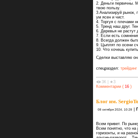
2. Деньги первичны. 
твою пользу.
3.Анализируй рынок, 
ум ясен и чист.
4. Торгуя с плечами 
5. Тренд наш друг. Те
6. Деревья не растут 
7. Если есть сомнени
8. Всегда должен быть
9. Цыплят по осени с
10. Что хочешь купить
Сделки выставляю он
спецраздел:
трейдинг
3К
|
★3
Комментарии (
16
)
Блог им. SergioTo
|
08 октября 2024, 10:28
Всем привет. По рынк
Всем понятно, что на
горизонты, и на разно
другие-разворот… Там