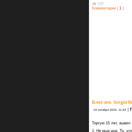
190
Комментарии (
1
)
Блог им. SergioTo
|
14 октября 2024, 11:43
Торгую 15 лет, вывел 
1. Не ищи дна. То, ч