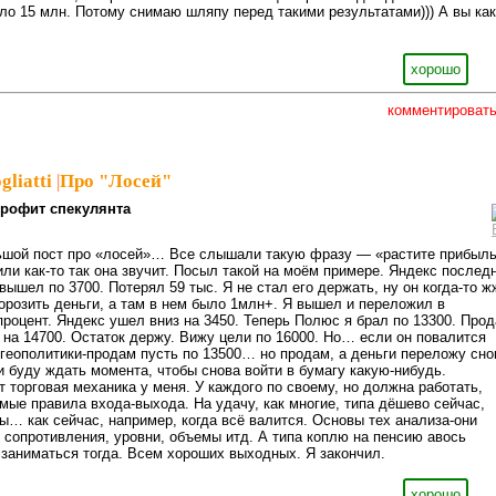
ело 15 млн. Потому снимаю шляпу перед такими результатами))) А вы как
хорошо
комментироват
gliatti
|
Про "Лосей"
рофит спекулянта
ьшой пост про «лосей»… Все слышали такую фразу — «растите прибыль
ли как-то так она звучит. Посыл такой на моём примере. Яндекс послед
 вышел по 3700. Потерял 59 тыс. Я не стал его держать, ну он когда-то ж
розить деньги, а там в нем было 1млн+. Я вышел и переложил в
процент. Яндекс ушел вниз на 3450. Теперь Полюс я брал по 13300. Про
о на 14700. Остаток держу. Вижу цели по 16000. Но… если он повалится
и геополитики-продам пусть по 13500… но продам, а деньги переложу сно
и буду ждать момента, чтобы снова войти в бумагу какую-нибудь.
т торговая механика у меня. У каждого по своему, но должна работать,
ые правила входа-выхода. На удачу, как многие, типа дёшево сейчас,
ры… как сейчас, например, когда всё валится. Основы тех анализа-они
 сопротивления, уровни, объемы итд. А типа коплю на пенсию авось
заниматься тогда. Всем хороших выходных. Я закончил.
хорошо