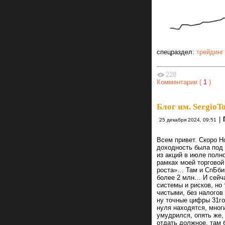
спецраздел:
трейдинг
228
Комментарии (
1
)
Блог им. SergioTo
|
25 декабря 2024, 09:51
Всем привет. Скоро Но
доходность была под 
из акций в июле полн
рамках моей торговой
роста»… Там и СпБбир
более 2 млн… И сейча
системы и рисков, но
чистыми, без налогов
ну точные цифры 31го
нуля находятся, мног
умудрился, опять же,
отдать должное, там 