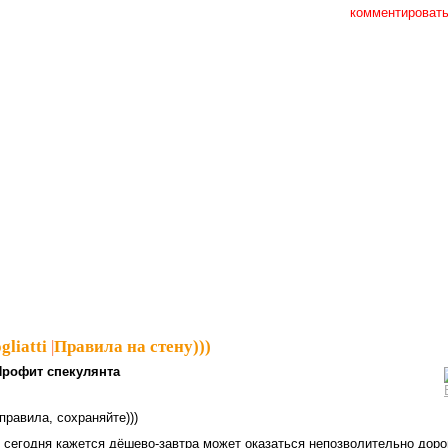
комментироват
gliatti
|
Правила на стену)))
Профит спекулянта
правила, сохраняйте)))
то сегодня кажется дёшево-завтра может оказаться непозволительно доро