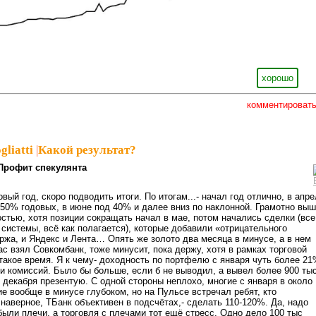
хорошо
комментироват
gliatti
|
Какой результат?
Профит спекулянта
вый год, скоро подводить итоги. По итогам...- начал год отлично, в апр
50% годовых, в июне под 40% и далее вниз по наклонной. Грамотно вы
остью, хотя позиции сокращать начал в мае, потом начались сделки (все
 системы, всё как полагается), которые добавили «отрицательного
жа, и Яндекс и Лента… Опять же золото два месяца в минусе, а в нем
с взял Совкомбанк, тоже минусит, пока держу, хотя в рамках торговой
 такое время. Я к чему- доходность по портфелю с января чуть более 2
 и комиссий. Было бы больше, если б не выводил, а вывел более 900 тыс
 декабря презентую. С одной стороны неплохо, многие с января в около
ие вообще в минусе глубоком, но на Пульсе встречал ребят, кто
 наверное, ТБанк объективен в подсчётах,- сделать 110-120%. Да, надо
были плечи, а торговля с плечами тот ещё стресс. Одно дело 100 тыс