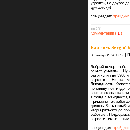
удвоить, но другое д
думаете?)))
спецраздел:
трейдинг
291
Комментарии (
1
)
Блог им. SergioTo
|
П
23 ноября 2024, 16:12
Добрый вечер. Небол
режьте убытки»… Ну и
раз я купил по 3900 и
вырастет… Не стал мо
Ликвидность. Капает 
половину почти где-т
вниз из-за золота ил
в фонд ликвидности, 
Примерно так работае
должны быть незыблим
надо брать-это до по
работают. Поддержки,
вырастет-смысл этим 
спецраздел:
трейдинг