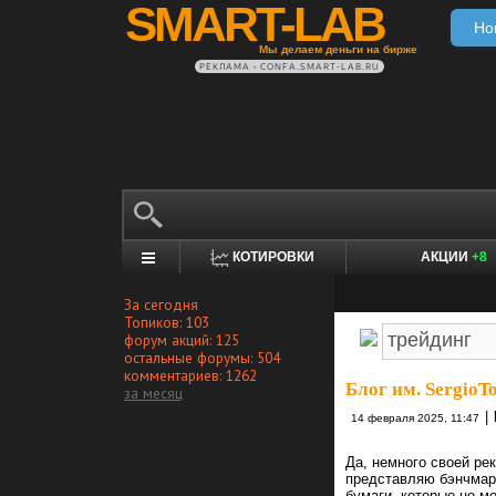
SMART-LAB
Но
Мы делаем деньги на бирже
РЕКЛАМА • CONFA.SMART-LAB.RU
КОТИРОВКИ
АКЦИИ
+8
За сегодня
Топиков: 103
форум акций: 125
остальные форумы: 504
комментариев: 1262
Блог им. SergioTo
за месяц
|
14 февраля 2025, 11:47
Да, немного своей ре
представляю бэнчмарк
бумаги, которые не мо