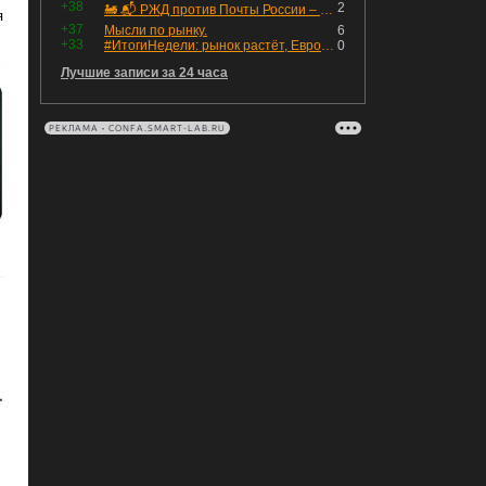
+38
2
🚂 📬 РЖД против Почты России – Какие облигации выбрать?
я
+37
Мысли по рынку.
6
+33
#ИтогиНедели: рынок растёт, ЕвроТранс трещит
0
Лучшие записи за 24 часа
РЕКЛАМА • CONFA.SMART-LAB.RU