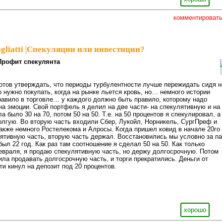
комментироват
gliatti
|
Спекуляции или инвестиции?
Профит спекулянта
отов утверждать, что периоды турбулентности лучше пережидать сидя н
о нужно покупать, когда на рынке льется кровь, но… немного истории
равило в торговле… у каждого должно быть правило, которому надо
на эмоции. Свой портфель я делил на две части- на спекулятивную и на
 было 30 на 70, потом 50 на 50. Т.е. на 50 процентов я спекулировал, а
лгую. Во вторую часть входили Сбер, Лукойл, Норникель, СургПреф и
акже немного Ростелекома и Алросы. Когда пришел ковид в начале 20го
лятивную часть, вторую часть держал. Восстановились мы условно за п
ыл 22 год. Как раз там соотношение я сделал 50 на 50. Как только
евраля, я продаю спекулятивную часть, но держу долгосрочную. Потом
ла продавать долгосрочную часть, и торги прекратились. Деньги от
ти кинул на депозит под 20 процентов.
хорошо