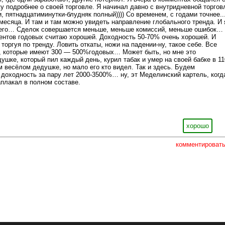
у подробнее о своей торговле. Я начинал давно с внутридневной торгов
, пятнадцатиминутки-блудняк полный)))) Со временем, с годами точнее...
месяца. И там и там можно увидеть направление глобального тренда. И 
 его… Сделок совершается меньше, меньше комиссий, меньше ошибок…
ентов годовых считаю хорошей. Доходность 50-70% очень хорошей. И
торгуя по тренду. Ловить откаты, ножи на падении-ну, такое себе. Все
х, которые имеют 300 — 500%годовых… Может быть, но мне это
душке, который пил каждый день, курил табак и умер на своей бабке в 11
м весёлом дедушке, но мало его кто видел. Так и здесь. Будем
 доходность за пару лет 2000-3500%… ну, эт Меделинский картель, когд
аплакал в полном составе.
хорошо
комментироват