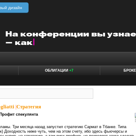
вый дизайн
ОБЛИГАЦИИ
+7
БРОК
gliatti
|
Стратегия
Профит спекулянта
кламы. Три месяца назад запустил стратегию Сармат в Тбанке. Типа
) Доходность ниже чуть, чем на этом счету, ибо здесь фьючерсы и
гу купить на стратегию, а там риск профиль не позволяет этого сделать