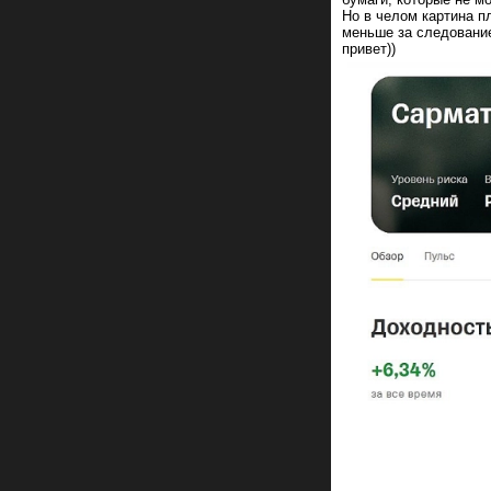
Но в челом картина п
меньше за следование
привет))