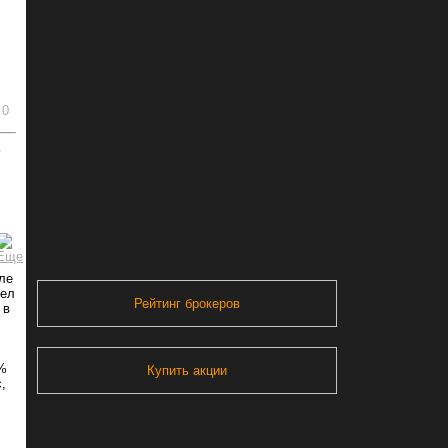
0
ь
еле
шел
Рейтинг брокеров
 в
1%
Купить акции
,