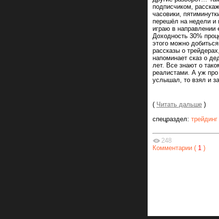
подписчиком, расскаж
часовики, пятиминутки
перешёл на недели и 
играю в направлении
Доходность 30% проц
этого можно добиться 
рассказы о трейдера
напоминает сказ о де
лет. Все знают о тако
реалистами. А уж про
услышал, то взял и з
(
Читать дальше
)
спецраздел:
трейдинг
248
Комментарии (
1
)