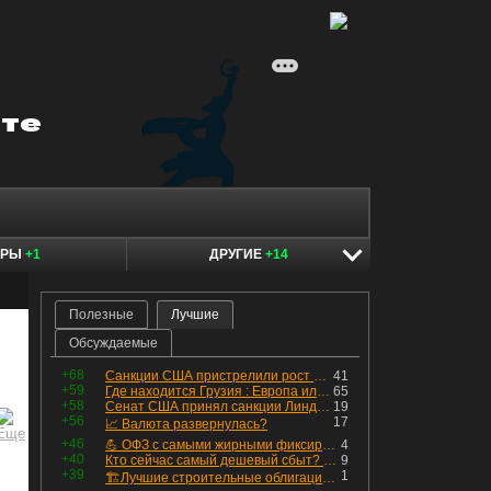
ЕРЫ
+1
ДРУГИЕ
+14
Полезные
Лучшие
Обсуждаемые
+68
Санкции США пристрелили рост акций в России
41
+59
Где находится Грузия : Европа или Азия
65
+58
Сенат США принял санкции Линдси Грэма против России
19
+56
17
📈 Валюта развернулась?
+46
💪 ОФЗ с самыми жирными фиксированными купонами
4
+40
Кто сейчас самый дешевый сбыт? Сводный пост по сбытовым компаниям по отчетам РСБУ за Q2 26г.
9
+39
1
🏗Лучшие строительные облигации первого эшелона
.