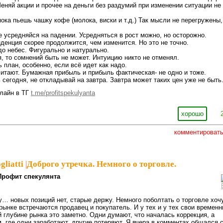
Меняй акции и прочее на деньги без раздумий при изменении ситуации не
пока пьешь чашку кофе (молока, виски и т.д.) Так мысли не перегружены,
не усредняйся на падении. Усредняться в рост можно, но осторожно.
нденция скорее продолжится, чем изменится. Но это не точно.
до небес. Фигурально и натурально.
я, то сомнений быть не может. Интуицию никто не отменял.
 план, особенно, если всё идет как надо.
читают. Бумажная прибыль и прибыль фактическая- не одно и тоже.
 сегодня, не откладывай на завтра. Завтра может таких цен уже не быть
лайн в ТГ
t.me/profitspekulyanta
хорошо
комментироват
gliatti
|
Доброго утречка. Немного о торговле.
Профит спекулянта
у… новых позиций нет, старые держу. Немного поболтать о торговле хочу
 рынке встречаются продавец и покупатель. И у тех и у тех свои времен
й глубине рынка это заметно. Одни думают, что началась коррекция, а
, где одни заработают, другие потеряют. Я вчера в комментах общался 