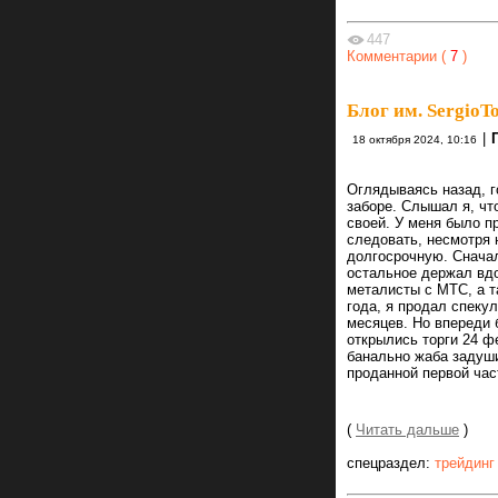
447
Комментарии (
7
)
Блог им. SergioTo
|
18 октября 2024, 10:16
Оглядываясь назад, г
заборе. Слышал я, чт
своей. У меня было п
следовать, несмотря 
долгосрочную. Сначала
остальное держал вдо
металисты с МТС, а т
года, я продал спеку
месяцев. Но впереди б
открылись торги 24 ф
банально жаба задуши
проданной первой час
(
Читать дальше
)
спецраздел:
трейдинг