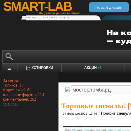
SMART-LAB
Новый дизайн
Мы делаем деньги на бирже
РЕКЛАМА • CONFA.SMART-LAB.RU
КОТИРОВКИ
АКЦИИ
+1
За сегодня
Топиков: 39
форум акций: 61
остальные форумы: 113
комментариев: 262
за месяц
Торговые сигналы!
|
|
Профит спекул
04 февраля 2025, 13:46