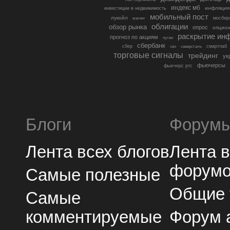
индекс мб
инфляция
инвестиции в недвижимость
мобильный пост
лукойл
мосбир
магнит
облигации
обзор рынка
опрос
опцио
раскрытие ин
прогноз по акциям
путин
сбербанк
сбер
северсталь
смартлаб
сво
торговые сигналы
трейдинг
ук
фьючерсы
фьючерс ртс
Блоги
Форум
Лента всех блогов
Лента 
форум
Самые полезные
Общие
Самые
комментируемые
Форум 