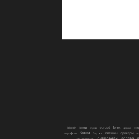
eurusd
forex
imo
bitcoin
brent
cnyrub
gbpusd
банки
биткоин
брокеры
биржа
аэрофлот
в
дивиденды
доллар
д
гмк норникель