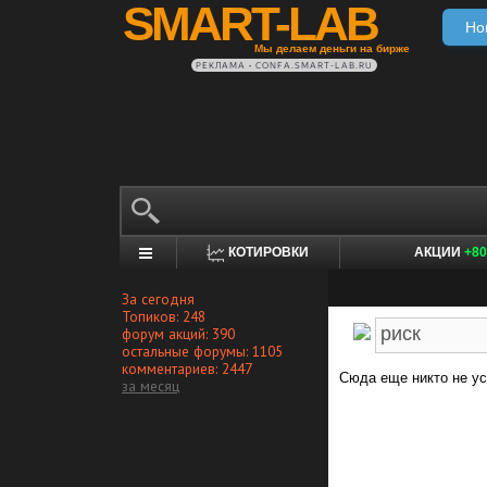
SMART-LAB
Но
Мы делаем деньги на бирже
РЕКЛАМА • CONFA.SMART-LAB.RU
КОТИРОВКИ
АКЦИИ
+80
За сегодня
Топиков: 248
форум акций: 390
остальные форумы: 1105
комментариев: 2447
Сюда еще никто не ус
за месяц