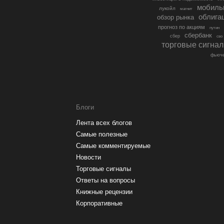
мобиль
лукойл
магнит
облига
обзор рынка
прогноз по акциям
путин
сбербанк
сбер
сво
торговые сигна
фьюче
Блоги
Лента всех блогов
Самые полезные
Самые комментируемые
Новости
Торговые сигналы
Ответы на вопросы
Книжные рецензии
Корпоративные