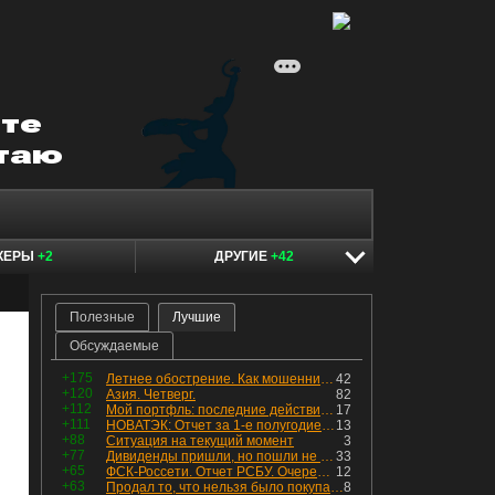
КЕРЫ
+2
ДРУГИЕ
+42
Полезные
Лучшие
Обсуждаемые
+175
Летнее обострение. Как мошенники пытаются подсунуть кнопку "БАБЛО" девушкам
42
+120
Азия. Четверг.
82
+112
Мой портфль: последние действия и текущая структура. Краткий комментарий по всем позициям
17
+111
НОВАТЭК: Отчет за 1-е полугодие 2026 - прибыль продолжает падать, но лучшее впереди, если не прилетит
13
+88
Ситуация на текущий момент
3
+77
Дивиденды пришли, но пошли не туда
33
+65
ФСК-Россети. Отчет РСБУ. Очередная допка - бомбовые новости в эфире
12
+63
Продал то, что нельзя было покупать. Изменения в портфеле
8