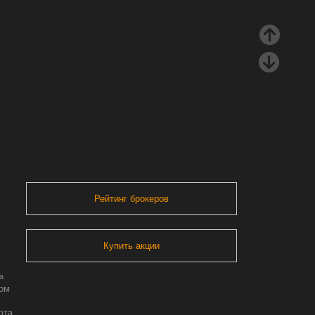
Рейтинг брокеров
Купить акции
а
ром
юта