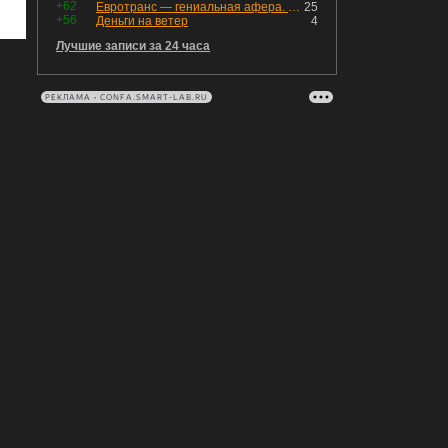
+62
Евротранс — гениальная афера. Собрал с инвесторов денег, выплатил дивидендов больше текущей капитализации и ушёл в дефолт
25
+56
Деньги на ветер
4
Лучшие записи за 24 часа
РЕКЛАМА • CONFA.SMART-LAB.RU