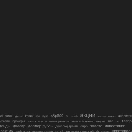
акции
s&p500
sd
forex
imoex
аналитик
si
gbpusd
ipo
nyse
usdrub
алроса
анализ
газп
иткоин
брокеры
втб
вопрос
валюта
вдо
волновая разметка
волновой анализ
газ
денды
золото
инвестиции
доллар
доллар рубль
дональд трамп
евро
криптовал
декс мб
инфляция
китай
ключевая ставка цб рф
кризис
инфляция в россии