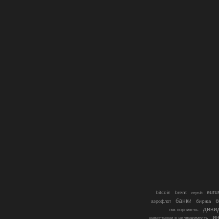
euru
bitcoin
brent
cnyrub
банки
б
биржа
аэрофлот
диви
гмк норникель
ин
инвестиции в недвижимость