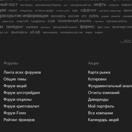
ный пост
нефть
новост
московская биржа
мосбиржа
мтс
натуральный газ
новатэк
ции
оффтоп
опрос
прогн
опционы
отчеты мсфо
офз
портфель инвестора
отчеты рсбу
раскрытие информации
рубль
роснефть
россия
ртс
рынок
санкц
рынки
сша
технический анализ
сущфакты
торговые роботы
северсталь
смартлаб
торговля
лы
трейдинг
форекс
украина
фьючерс mix
фондовый рынок
фрс сша
финансы
цб рф
фьючерсы
экономика
рс ртс
экономика россии
юмор
яндекс
....все
Форумы
Акции
Лента всех форумов
Карта рынка
Общие темы
Котировки
Форум акций
Фундаментальный анал
Форум алготрейдинг
Отчеты компаний
Форум опционы
Дивиденды
Форум криптовалют
Мой портфель
Форум Forex
Все компании
Рейтинг брокеров
Календарь акций