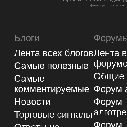
фьючерсы
фьючерс ртс
Блоги
Форум
Лента всех блогов
Лента 
форум
Самые полезные
Общие
Самые
комментируемые
Форум 
Новости
Форум
алготре
Торговые сигналы
Форум