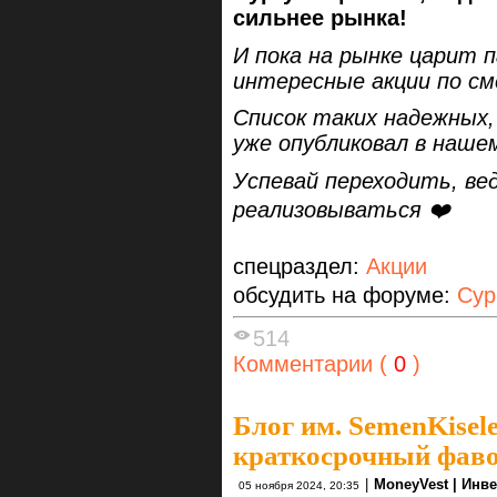
сильнее рынка!
И пока на рынке царит п
интересные акции по с
Список таких надежных,
уже опубликовал в нашем
Успевай переходить, ве
реализовываться ❤️
спецраздел:
Акции
обсудить на форуме:
Сур
514
Комментарии (
0
)
Блог им. SemenKisel
краткосрочный фаво
|
MoneyVest | Инв
05 ноября 2024, 20:35