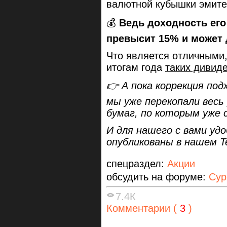
валютной кубышки эмитен
💰
Ведь доходность его
превысит 15% и может 
Что является отличными,
итогам года
таких дивид
👉 А пока коррекция под
мы уже перекопали весь
бумаг, по которым уже 
И для нашего с вами уд
опубликованы в нашем T
спецраздел:
Акции
обсудить на форуме:
Сур
7.4К
Комментарии (
3
)