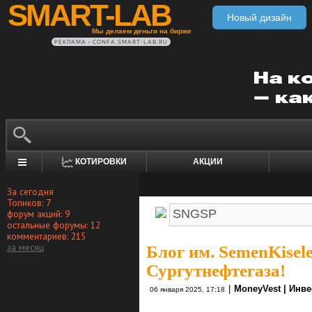
SMART-LAB
Новый дизайн
Мы делаем деньги на бирже
РЕКЛАМА • CONFA.SMART-LAB.RU
КОТИРОВКИ
АКЦИИ
За сегодня
Топиков: 7
форум акций: 9
остальные форумы: 12
комментариев: 215
за месяц
Блог им. SemenKisel
Сургутнефтегаза!
|
MoneyVest | Инв
06 января 2025, 17:18