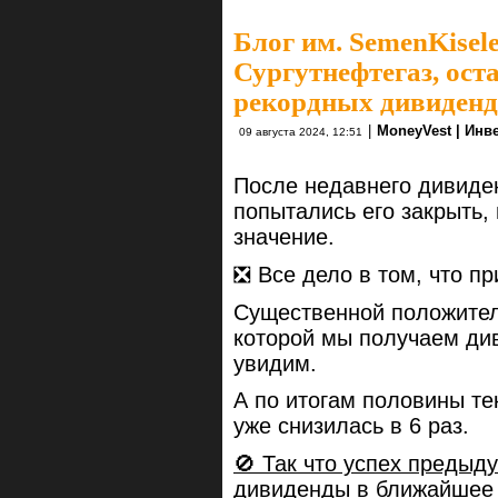
Блог им. SemenKisel
Сургутнефтегаз, ост
рекордных дивиденд
|
MoneyVest | Инв
09 августа 2024, 12:51
После недавнего дивиден
попытались его закрыть,
значение.
❎ Все дело в том, что пр
Существенной положител
которой мы получаем ди
увидим.
А по итогам половины те
уже снизилась в 6 раз.
🚫 Так что успех предыд
дивиденды в ближайшее 