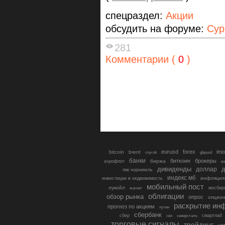
спецраздел:
Акции
обсудить на форуме:
Сур
281
Комментарии (
0
)
eurusd
forex
imo
bitcoin
brent
cnyrub
gbpusd
банки
биткоин
брокеры
биржа
аэрофлот
в
дивиденды
доллар
д
гмк норникель
индекс мб
инфляция
инвестиции в недвижимость
мобильный пост
лукойл
мосбир
магнит
облигации
обзор рынка
опрос
опцио
раскрытие ин
прогноз по акциям
путин
сбербанк
сбер
северсталь
смартлаб
сво
торговые сигналы
трейдинг
ук