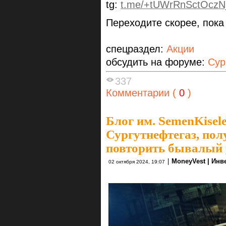
tg:
t.me/+tUWrRnSctOczN
Переходите скорее, пока
спецраздел:
Акции
обсудить на форуме:
Сур
337
Комментарии (
0
)
Блог им. SemenKisel
Сургутнефтегаз, пол
повторить бывалый 
|
MoneyVest | Инв
02 октября 2024, 19:07