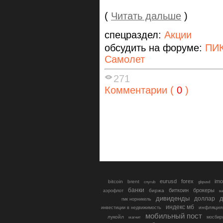
(
Читать дальше
)
спецраздел:
Акции
обсудить на форуме:
ПИК
Самолет
271
Комментарии (
0
)
eurusd
forex
imo
bitcoin
brent
cnyrub
gbpusd
банки
биткоин
брокеры
биржа
аэрофлот
в
дивиденды
доллар
д
гмк норникель
индекс мб
инфляция
инвестиции в недвижимость
мобильный пост
лукойл
мосбир
магнит