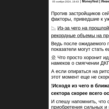
|
MoneyVest | Инв
05 ноября 2024, 19:43
Против застройщиков сей
факторы, приведшие к у
📉
Из-за чего на прошло
рекордные объемы на про
Ведь после ожидаемого п
показатели могут стать е
🚫
Что просто хоронит ид
намеков о смягчении ДК
А если опираться на рит
этот момент еще не скор
❗️
Исходя из чего в ближ
сектора скорее всего о
И спешу напомнить, что 
приобретения сильных и 