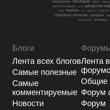
облигации
обзор рынка
опрос
опцио
раскрытие ин
прогноз по акциям
путин
сбербанк
сбер
северсталь
смартлаб
сво
торговые сигналы
трейдинг
ук
фьючерсы
фьючерс ртс
Блоги
Форум
Лента всех блогов
Лента 
форум
Самые полезные
Общие
Самые
комментируемые
Форум 
Новости
Форум