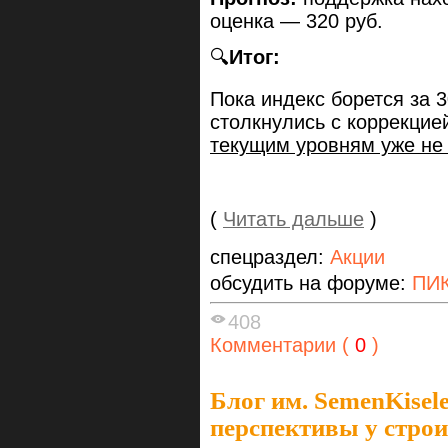
оценка — 320 руб.
🔍
Итог:
Пока индекс борется за 3
столкнулись с коррекцией
текущим уровням уже не 
(
Читать дальше
)
спецраздел:
Акции
обсудить на форуме:
ПИК
408
Комментарии (
0
)
Блог им. SemenKisel
перспективы у строи