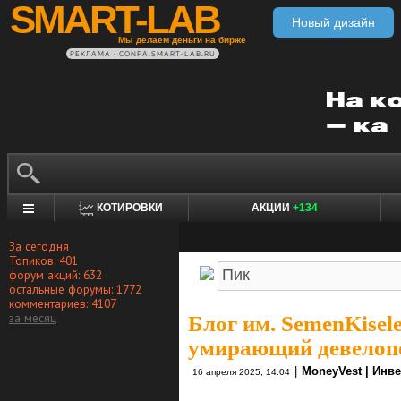
SMART-LAB
Новый дизайн
Мы делаем деньги на бирже
РЕКЛАМА • CONFA.SMART-LAB.RU
КОТИРОВКИ
АКЦИИ
+134
За сегодня
Топиков: 401
форум акций: 632
остальные форумы: 1772
комментариев: 4107
за месяц
Блог им. SemenKisel
умирающий девелопе
|
MoneyVest | Инв
16 апреля 2025, 14:04