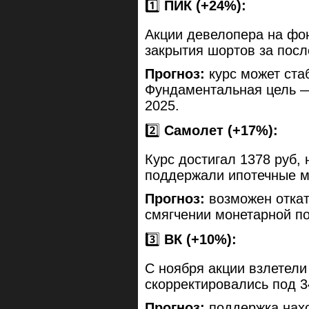
1️⃣
ПИК (+24%):
Акции девелопера на фо
закрытия шортов за посл
Прогноз:
курс может ста
Фундаментальная цель — 
2025.
2️⃣
Самолет (+17%):
Курс достигал 1378 руб,
поддержали ипотечные м
Прогноз:
возможен откат 
смягчении монетарной по
3️⃣
ВК (+10%):
С ноября акции взлетели 
скорректировались под 3
Прогноз:
поддержка нах