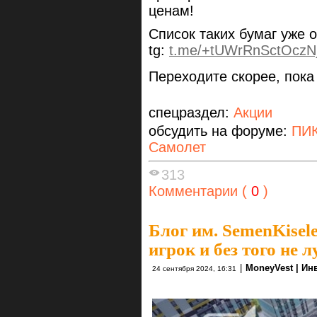
ценам!
Список таких бумаг уже 
tg:
t.me/+tUWrRnSctOczN
Переходите скорее, пока
спецраздел:
Акции
обсудить на форуме:
ПИК
Самолет
313
Комментарии (
0
)
Блог им. SemenKisel
игрок и без того не 
|
MoneyVest | Ин
24 сентября 2024, 16:31