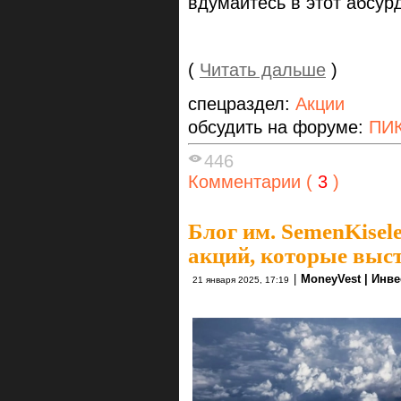
вдумайтесь в этот абсур
(
Читать дальше
)
спецраздел:
Акции
обсудить на форуме:
ПИК
446
Комментарии (
3
)
Блог им. SemenKisel
акций, которые выс
|
MoneyVest | Инв
21 января 2025, 17:19