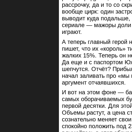
рассрочку, да и то со ск
вообще цирк: один застр
выводит куда подальше,
сериале — мажоры доли 
играют.
А теперь главный герой 
пишет, что их «король» 
жалких 15%. Теперь он не
Да еще и с паспортом Юж
шепчутся. Отчёт? Прибыл
начал заливать про «мы 
аргумент отчаявшихся.
И вот на этом фоне — ба
самых оборачиваемых бу
первой десятки. Для это
Объемы растут, а цена ст
сознательно меняет свои
спокойно положить под 2