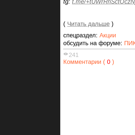
tg:
t.me/+tUWrRnSctOczN
(
Читать дальше
)
спецраздел:
Акции
обсудить на форуме:
ПИК
241
Комментарии (
0
)