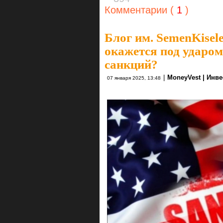
Комментарии (
1
)
Блог им. SemenKisel
окажется под ударом
санкций?
|
MoneyVest | Инв
07 января 2025, 13:48