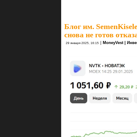
Блог им. SemenKisel
снова не готов отказ
|
MoneyVest | Инв
29 января 2025, 16:15