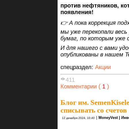
против нефтяников, ко
появления!
👉 А пока коррекция под
мы уже перекопали весь
бумаг, по которым уже 
И для нашего с вами уд
опубликованы в нашем T
спецраздел:
Акции
411
Комментарии (
1
)
Блог им. SemenKisel
списывать со счетов
|
MoneyVest | Ин
12 декабря 2024, 10:40