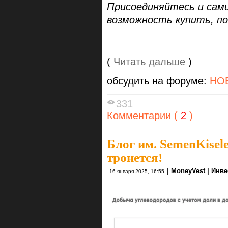
Присоединяйтесь и сами
возможность купить, по
(
Читать дальше
)
обсудить на форуме:
НО
331
Комментарии (
2
)
Блог им. SemenKisel
тронется!
|
MoneyVest | Инв
16 января 2025, 16:55