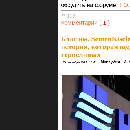
обсудить на форуме:
НО
316
Комментарии (
1
)
Блог им. SemenKisel
история, которая ще
терпеливых
|
MoneyVest | Ин
23 сентября 2024, 16:41