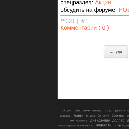
спецраздел:
Акции
обсудить на форуме:
НО
321
|
★1
Комментарии (
0
)
← туда
eurusd
forex
imo
bitcoin
brent
cnyrub
gbpusd
банки
биткоин
брокеры
биржа
аэрофлот
в
дивиденды
доллар
д
гмк норникель
индекс мб
инфляция
инвестиции в недвижимость