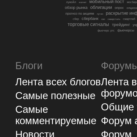
мобильный пост
лукойл
мосбир
магнит
облигации
обзор рынка
опрос
опцио
раскрытие ин
прогноз по акциям
путин
сбербанк
сбер
северсталь
смартлаб
сво
торговые сигналы
трейдинг
ук
фьючерсы
фьючерс ртс
Блоги
Форум
Лента всех блогов
Лента 
форум
Самые полезные
Общие
Самые
комментируемые
Форум 
Новости
Форум