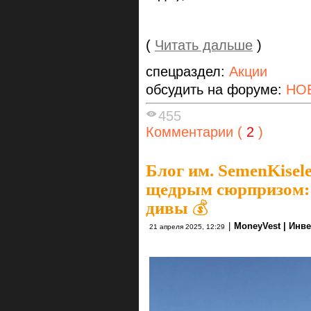
(
Читать дальше
)
спецраздел:
Акции
обсудить на форуме:
НО
455
Комментарии (
2
)
Блог им. SemenKisel
щедрым сюрпризом:
дивы 💰
|
MoneyVest | Инв
21 апреля 2025, 12:29