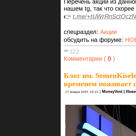
Перечень акций из данно
нашем tg, так что скорее
👉
t.me/+tUWrRnSctOczN
спецраздел:
Акции
обсудить на форуме:
НО
322
Комментарии (
0
)
Блог им. SemenKisel
временем поживает 
|
MoneyVest | Инв
17 января 2025, 15:13