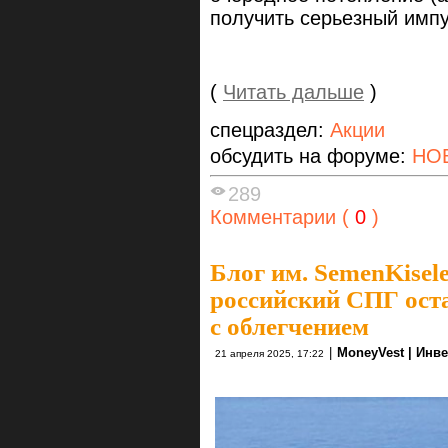
получить серьезный импу
(
Читать дальше
)
спецраздел:
Акции
обсудить на форуме:
НО
289
Комментарии (
0
)
Блог им. SemenKisel
российский СПГ оста
с облегчением
|
MoneyVest | Инв
21 апреля 2025, 17:22