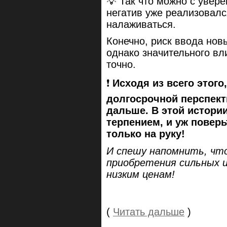
💡 Так что можно с увер
негатив уже реализовалс
налаживаться.
Конечно, риск ввода новы
однако значительного вл
точно.
❗️
Исходя из всего этого
долгосрочной перспект
дальше. В этой истории
терпением, и уж поверь
только на руку!
И спешу напомнить, что
приобретения сильных и
низким ценам!
(
Читать дальше
)