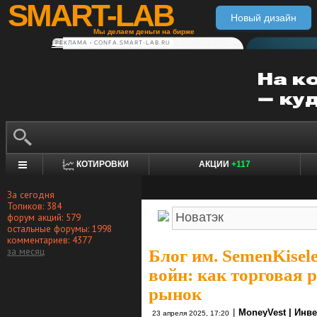
SMART-LAB
Новый дизайн
Мы делаем деньги на бирже
РЕКЛАМА • CONFA.SMART-LAB.RU
КОТИРОВКИ
АКЦИИ
+117
За сегодня
Топиков: 384
форум акций: 579
остальные форумы: 1998
комментариев: 4377
за месяц
Блог им. SemenKisel
войн: как торговая 
рынок
|
MoneyVest | Инв
23 апреля 2025, 17:20