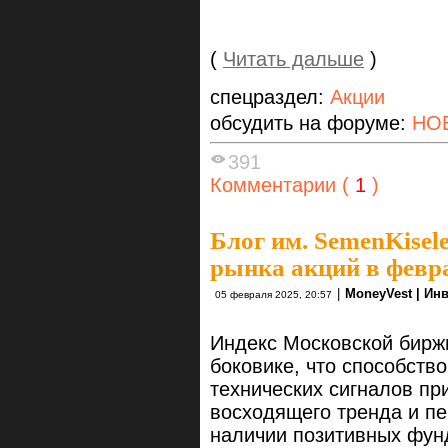
(
Читать дальше
)
спецраздел:
Акции
обсудить на форуме:
НО
391
Комментарии (
1
)
Блог им. SemenKisel
рынка акций в февр
|
MoneyVest | Ин
05 февраля 2025, 20:57
Индекс Московской бирж
боковике, что способств
технических сигналов пр
восходящего тренда и пе
наличии позитивных фун