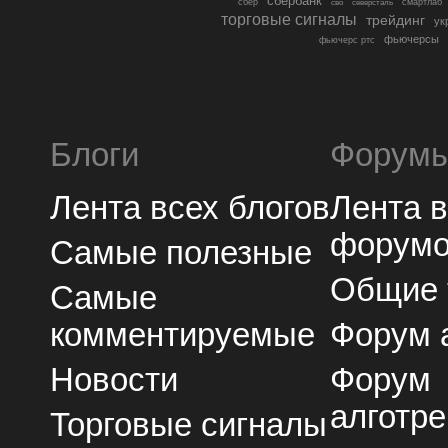
сбербанк
сбер
северсталь
смартлаб
сво
торговые сигналы
трейдинг
ук
фьючерсы
фьючерс ртс
Блоги
Форум
Лента всех блогов
Лента 
форум
Самые полезные
Общие
Самые
комментируемые
Форум 
Новости
Форум
алготре
Торговые сигналы