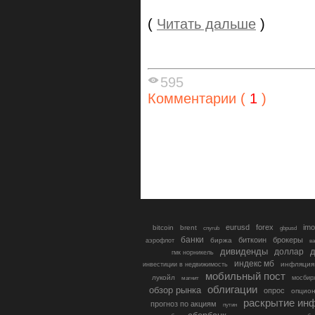
(
Читать дальше
)
595
Комментарии (
1
)
eurusd
forex
imo
bitcoin
brent
cnyrub
gbpusd
банки
биткоин
брокеры
биржа
аэрофлот
в
дивиденды
доллар
д
гмк норникель
индекс мб
инфляция
инвестиции в недвижимость
мобильный пост
лукойл
мосбир
магнит
облигации
обзор рынка
опрос
опцио
раскрытие ин
прогноз по акциям
путин