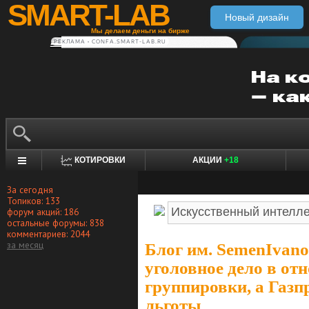
SMART-LAB
Новый дизайн
Мы делаем деньги на бирже
РЕКЛАМА • CONFA.SMART-LAB.RU
КОТИРОВКИ
АКЦИИ
+18
За сегодня
Топиков: 133
форум акций: 186
остальные форумы: 838
комментариев: 2044
за месяц
Блог им. SemenIvan
уголовное дело в от
группировки, а Газ
льготы