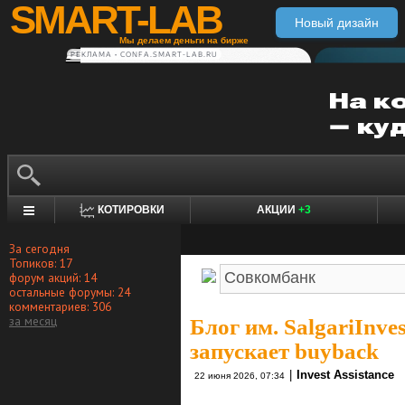
SMART-LAB
Новый дизайн
Мы делаем деньги на бирже
РЕКЛАМА • CONFA.SMART-LAB.RU
КОТИРОВКИ
АКЦИИ
+3
За сегодня
Топиков: 17
форум акций: 14
остальные форумы: 24
комментариев: 306
за месяц
Блог им. SalgariInves
запускает buyback
|
Invest Assistance
22 июня 2026, 07:34