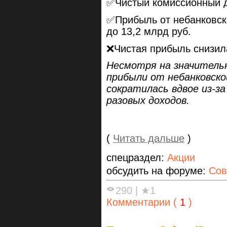
✅Чистый комиссионный д
✅Прибыль от небанковско
до 13,2 млрд руб.
❌Чистая прибыль снизила
Несмотря на значитель
прибыли от небанковск
сократилась вдвое из-за
разовых доходов.
(
Читать дальше
)
спецраздел:
Акции
обсудить на форуме:
Сов
290
|
★1
Комментарии (
1
)