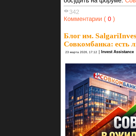
обсудить на форуме:
Сов
342
Комментарии (
0
)
Блог им. SalgariInves
Совкомбанка: есть л
|
Invest Assistance
23 марта 2026, 17:12