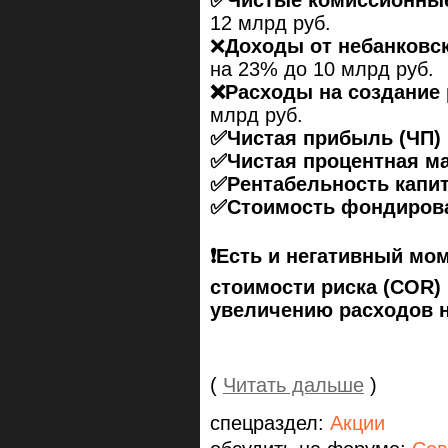
✅Чистые комиссионные
12 млрд руб.
❌
Доходы от небанковс
на 23% до 10 млрд руб.
❌Расходы на создание
млрд руб.
✅Чистая прибыль (ЧП)
✅Чистая процентная м
✅Рентабельность капит
✅Стоимость фондирова
❗️Есть и негативный мо
стоимости риска (COR) н
увеличению расходов н
(
Читать дальше
)
спецраздел:
Акции