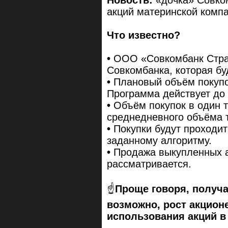
Новость:
«дочка» Совком
акций материнской компа
Что известно?
•
ООО «Совкомбанк Стра
Совкомбанка, которая бу
•
Плановый объём покупок
Программа действует до 
•
Объём покупок в один 
среднедневного объёма 
•
Покупки будут проходит
заданному алгоритму.
•
Продажа выкупленных а
рассматривается.
☝️
Проще говоря, получа
возможно, рост акцион
использования акций в