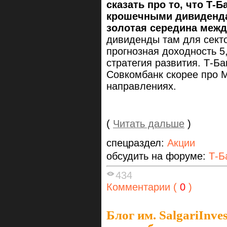
сказать про то, что Т-Б
крошечными дивиденда
золотая середина межд
дивиденды там для сект
прогнозная доходность 5
стратегия развития. Т-Ба
Совкомбанк скорее про 
направлениях.
(
Читать дальше
)
спецраздел:
Акции
обсудить на форуме:
Т-Б
434
Комментарии (
0
)
Блог им. SalgariInves