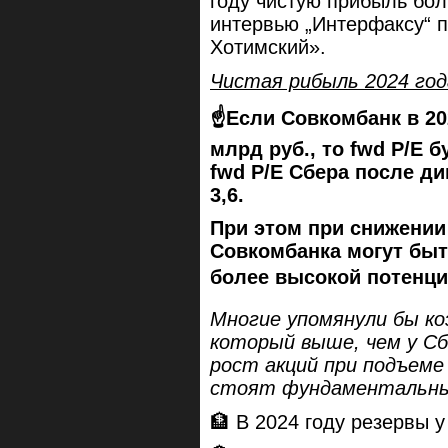
году чистую прибыль бол
интервью „Интерфаксу“ 
Хотимский».
Чистая рибыль 2024 год
☝️Если Совкомбанк в 20
млрд руб., то fwd P/E б
fwd P/E Сбера после д
3,6.
При этом при снижении
Совкомбанка могут быт
более высокой потенци
Многие упомянули бы к
который выше, чем у Сб
рост акций при подъеме
стоят фундаментальны
🏦 В 2024 году резервы 