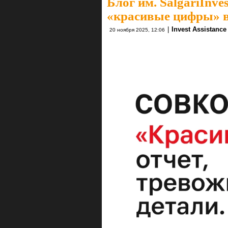
Блог им. SalgariInves
«красивые цифры» в 
|
Invest Assistance
20 ноября 2025, 12:06