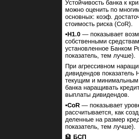
Устойчивость банка к кр
можно оценить по многи
основных: коэф. достато
стоимость риска (CoR).
▪️
H1.0
— показывает возм
собственными средствам
установленное Банком Р
показатель, тем лучше).
При агрессивном наращи
дивидендов показатель Н
текущим и минимальным 
банка наращивать кредит
выплаты дивидендов.
▪️
CoR
— показывает урове
рассчитывается, как соз
деленные на размер кре
показатель, тем лучше).
🏦
БСП