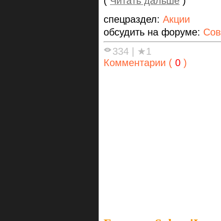
(
Читать дальше
)
спецраздел:
Акции
обсудить на форуме:
Сов
334
|
★1
Комментарии (
0
)