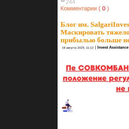
244
Комментарии (
0
)
Блог им. SalgariInves
Маскировать тяжело
прибылью больше не
|
Invest Assistance
19 августа 2025, 11:12