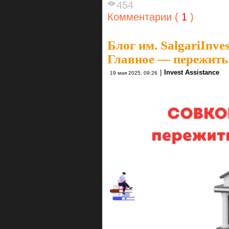
454
Комментарии (
1
)
Блог им. SalgariInves
Главное — пережить
|
Invest Assistance
19 мая 2025, 09:26