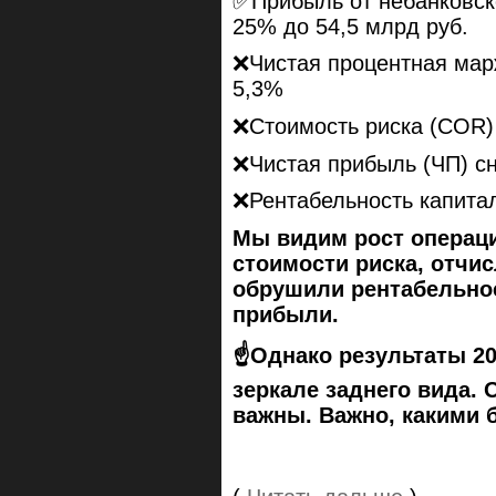
✅Прибыль от небанковск
25% до 54,5 млрд руб.
❌Чистая процентная марж
5,3%
❌Стоимость риска (COR) 
❌Чистая прибыль (ЧП) сн
❌Рентабельность капитал
Мы видим рост операц
стоимости риска, отчи
обрушили рентабельнос
прибыли.
☝️Однако результаты 20
зеркале заднего вида. 
важны. Важно, какими б