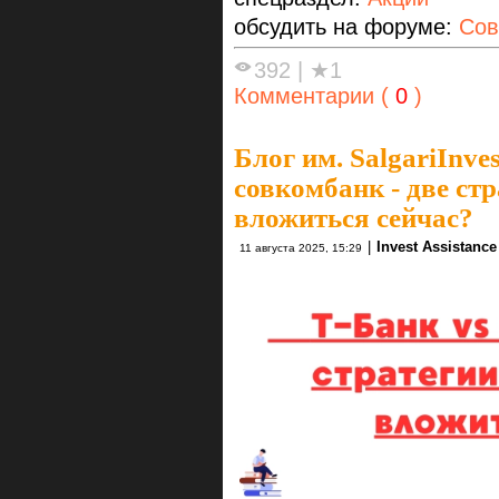
обсудить на форуме:
Сов
392
|
★1
Комментарии (
0
)
Блог им. SalgariInves
совкомбанк - две стр
вложиться сейчас?
|
Invest Assistance
11 августа 2025, 15:29