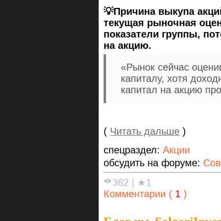
💡Причина выкупа акци
текущая рыночная оце
показатели группы, по
на акцию.
«Рынок сейчас оцени
капиталу, хотя доход
капитал на акцию пр
(
Читать дальше
)
спецраздел:
Акции
обсудить на форуме:
Сов
362
|
★1
Комментарии (
1
)