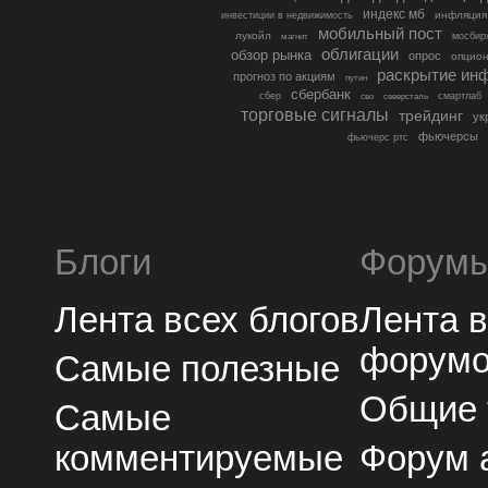
индекс мб
инфляция
инвестиции в недвижимость
мобильный пост
лукойл
мосбир
магнит
облигации
обзор рынка
опрос
опцио
раскрытие ин
прогноз по акциям
путин
сбербанк
сбер
северсталь
смартлаб
сво
торговые сигналы
трейдинг
ук
фьючерсы
фьючерс ртс
Блоги
Форум
Лента всех блогов
Лента 
форум
Самые полезные
Общие
Самые
комментируемые
Форум 