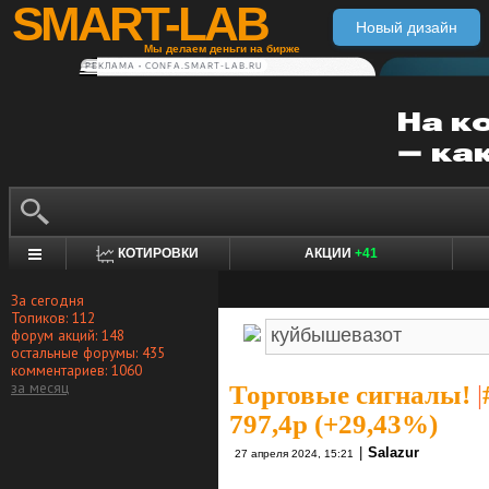
SMART-LAB
Новый дизайн
Мы делаем деньги на бирже
РЕКЛАМА • CONFA.SMART-LAB.RU
КОТИРОВКИ
АКЦИИ
+41
За сегодня
Топиков: 112
форум акций: 148
остальные форумы: 435
комментариев: 1060
за месяц
Торговые сигналы!
|
797,4р (+29,43%)
|
Salazur
27 апреля 2024, 15:21