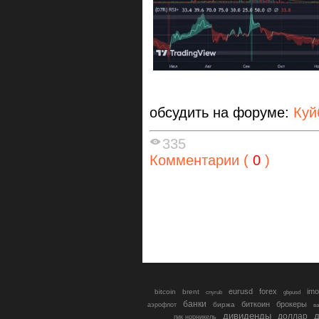
обсудить на форуме:
Куй
335
Комментарии (
0
)
eurusd
forex
imo
bitcoin
brent
cnyrub
gbpusd
банки
биткоин
брокеры
биржа
аэрофлот
в
дивиденды
доллар
д
гмк норникель