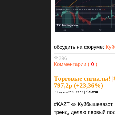
обсудить на форуме:
Куй
296
Комментарии (
0
)
Торговые сигналы!
|
797,2р (+23,36%)
|
Salazur
11 апреля 2024, 15:52
#KAZT 🫓 Куйбышевазот,
тренд, делаю первый под