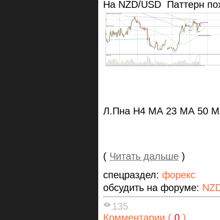
На NZD/USD Паттерн пох
Л.Пна Н4 МА 23 МА 50 МА
(
Читать дальше
)
спецраздел:
форекс
обсудить на форуме:
NZ
135
Комментарии (
0
)