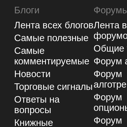
Блоги
Форум
Лента всех блогов
Лента 
форум
Самые полезные
Общие
Самые
комментируемые
Форум 
Новости
Форум
алготре
Торговые сигналы
Форум
Ответы на
опцион
вопросы
Форум
Книжные