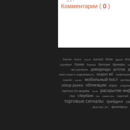
Комментарии (
0
)
eurusd
forex
imo
bitcoin
brent
cnyrub
gbpusd
банки
биткоин
брокеры
биржа
аэрофлот
в
дивиденды
доллар
д
гмк норникель
индекс мб
инфляция
инвестиции в недвижимость
мобильный пост
лукойл
мосбир
магнит
облигации
обзор рынка
опрос
опцио
раскрытие ин
прогноз по акциям
путин
сбербанк
сбер
северсталь
смартлаб
сво
торговые сигналы
трейдинг
ук
фьючерсы
фьючерс ртс