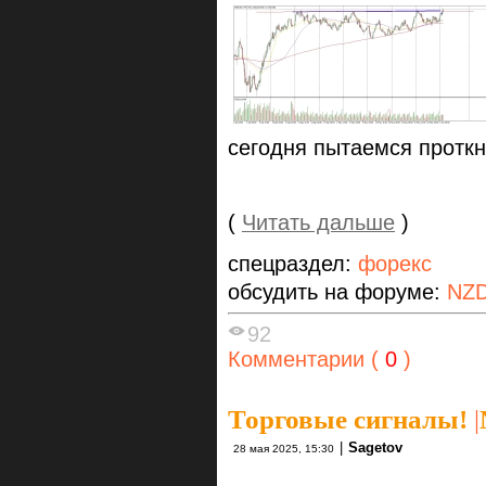
сегодня пытаемся проткн
(
Читать дальше
)
спецраздел:
форекс
обсудить на форуме:
NZ
92
Комментарии (
0
)
Торговые сигналы!
|
|
Sagetov
28 мая 2025, 15:30