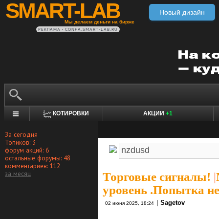
SMART-LAB
Новый дизайн
Мы делаем деньги на бирже
РЕКЛАМА • CONFA.SMART-LAB.RU
КОТИРОВКИ
АКЦИИ
+1
За сегодня
Топиков: 3
форум акций: 6
остальные форумы: 48
комментариев: 112
за месяц
Торговые сигналы!
|
уровень .Попытка н
|
Sagetov
02 июня 2025, 18:24