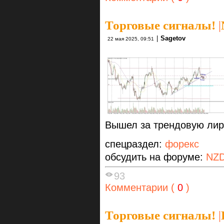
Торговые сигналы!
|
|
Sagetov
22 мая 2025, 09:51
Вышел за трендовую лири
спецраздел:
форекс
обсудить на форуме:
NZ
93
Комментарии (
0
)
Торговые сигналы!
|